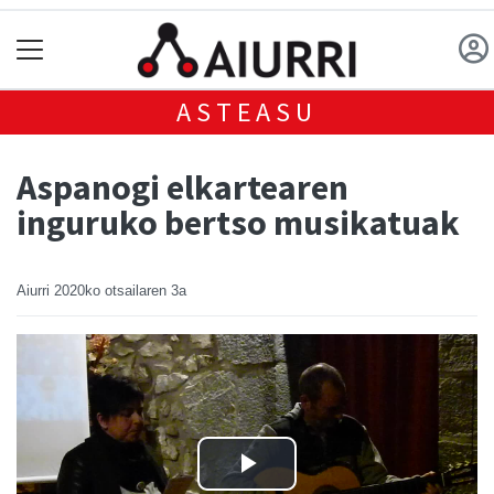
ASTEASU
Aspanogi elkartearen
inguruko bertso musikatuak
Aiurri
2020ko otsailaren 3a