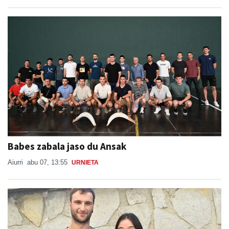
Babes zabala jaso du Ansak
Aiurri
abu 07, 13:55
URNIETA