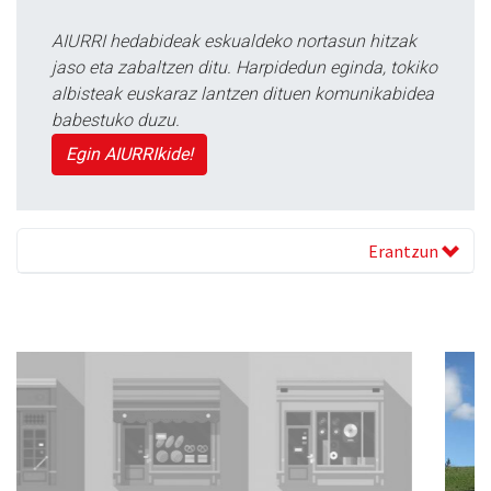
AIURRI hedabideak eskualdeko nortasun hitzak
jaso eta zabaltzen ditu. Harpidedun eginda, tokiko
albisteak euskaraz lantzen dituen komunikabidea
babestuko duzu.
Egin AIURRIkide!
Erantzun