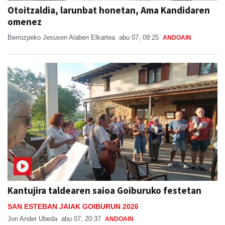
omenez
Berrozpeko Jesusen Alaben Elkartea
abu 07, 09:25
ANDOAIN
Kantujira taldearen saioa Goiburuko festetan
SAN ESTEBAN JAIAK GOIBURUN 2026
Jon Ander Ubeda
abu 07, 20:37
ANDOAIN