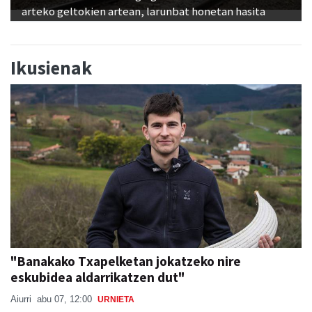
Ikusienak
"Banakako Txapelketan jokatzeko nire
eskubidea aldarrikatzen dut"
Aiurri
abu 07, 12:00
URNIETA