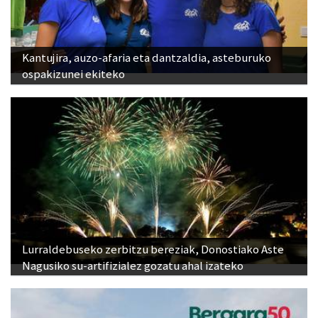
Kantujira, auzo-afaria eta dantzaldia, asteburuko
ospakizunei ekiteko
Lurraldebuseko zerbitzu bereziak, Donostiako Aste
Nagusiko su-artifizialez gozatu ahal izateko