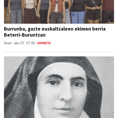
Burrunba, gazte euskaltzaleen ekimen berria
Beterri-Buruntzan
Aiurri
abu 07, 07:00
URNIETA
Otoitzaldia, larunbat honetan, Ama Kandidaren