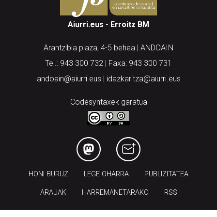
Aiurri.eus - Erroitz BM
Arantzibia plaza, 4-5 behea | ANDOAIN
Tel.: 943 300 732 | Faxa: 943 300 731
andoain@aiurri.eus | idazkaritza@aiurri.eus
Codesyntaxek garatua
HONI BURUZ
LEGE OHARRA
PUBLIZITATEA
ARAUAK
HARREMANETARAKO
RSS