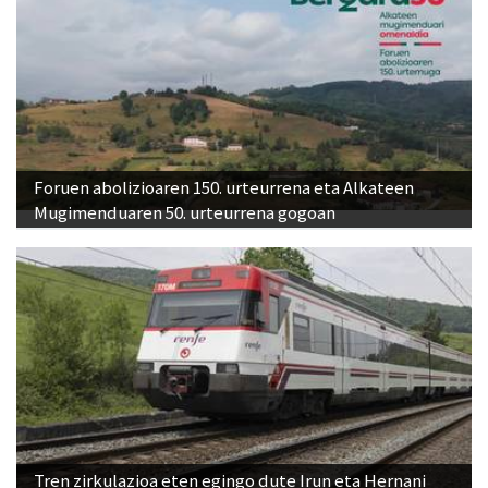
Foruen abolizioaren 150. urteurrena eta Alkateen
Mugimenduaren 50. urteurrena gogoan
Tren zirkulazioa eten egingo dute Irun eta Hernani
arteko geltokien artean, larunbat honetan hasita