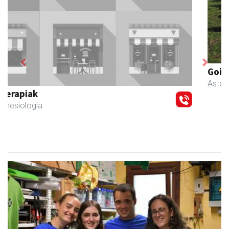
Previous
Next
Goine esnekiak
Asteasu
- Esnekiak