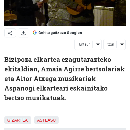
Gehitu gaitzazu Googlen
Entzun
Itzuli
Bizipoza elkartea ezagutarazteko
ekitaldian, Amaia Agirre bertsolariak
eta Aitor Atxega musikariak
Aspanogi elkarteari eskainitako
bertso musikatuak.
GIZARTEA
ASTEASU