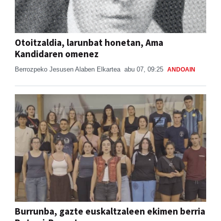
Otoitzaldia, larunbat honetan, Ama
Kandidaren omenez
Berrozpeko Jesusen Alaben Elkartea
abu 07, 09:25
ANDOAIN
Burrunba, gazte euskaltzaleen ekimen berria