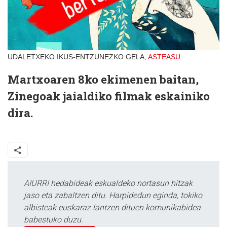
UDALETXEKO IKUS-ENTZUNEZKO GELA,
ASTEASU
Martxoaren 8ko ekimenen baitan,
Zinegoak jaialdiko filmak eskainiko
dira.
AIURRI hedabideak eskualdeko nortasun hitzak
jaso eta zabaltzen ditu. Harpidedun eginda, tokiko
albisteak euskaraz lantzen dituen komunikabidea
babestuko duzu.