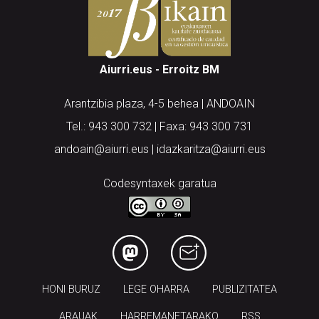
Aiurri.eus - Erroitz BM
Arantzibia plaza, 4-5 behea | ANDOAIN
Tel.: 943 300 732 | Faxa: 943 300 731
andoain@aiurri.eus | idazkaritza@aiurri.eus
Codesyntaxek garatua
HONI BURUZ
LEGE OHARRA
PUBLIZITATEA
ARAUAK
HARREMANETARAKO
RSS