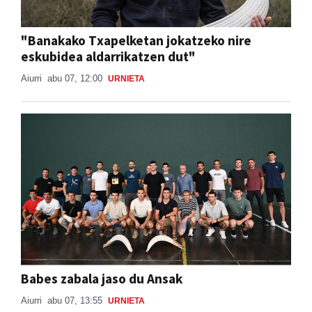
"Banakako Txapelketan jokatzeko nire
eskubidea aldarrikatzen dut"
Aiurri
abu 07, 12:00
URNIETA
Babes zabala jaso du Ansak
Aiurri
abu 07, 13:55
URNIETA