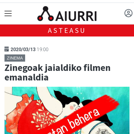
ASTEASU
2020/03/13
19:00
ZINEMA
Zinegoak jaialdiko filmen
emanaldia