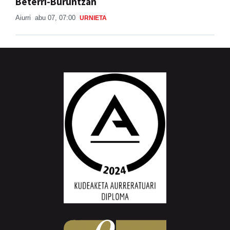
Beterri-Buruntzan
Aiurri
abu 07, 07:00
URNIETA