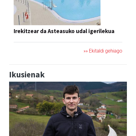
Irekitzear da Asteasuko udal igerilekua
»» Ekitaldi gehiago
Ikusienak