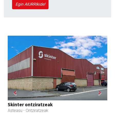
Egin AIURRIkide!
Previous
Next
Transportes Lakunza
Asteasu
- Garraioak