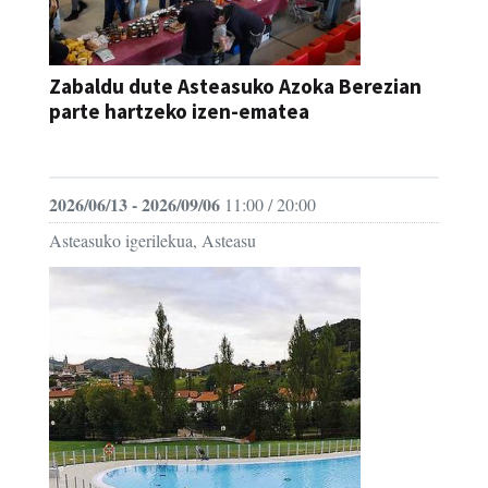
Zabaldu dute Asteasuko Azoka Berezian
parte hartzeko izen-ematea
AZOKA
2026/06/13 - 2026/09/06
11:00 / 20:00
Asteasuko igerilekua, Asteasu