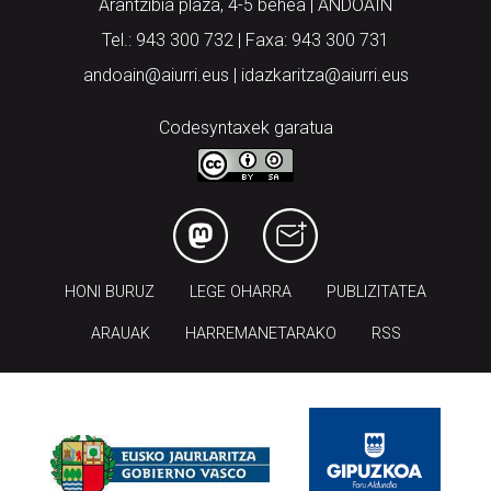
Arantzibia plaza, 4-5 behea | ANDOAIN
Tel.: 943 300 732 | Faxa: 943 300 731
andoain@aiurri.eus | idazkaritza@aiurri.eus
Codesyntaxek garatua
HONI BURUZ
LEGE OHARRA
PUBLIZITATEA
ARAUAK
HARREMANETARAKO
RSS