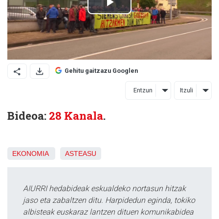
Gehitu gaitzazu Googlen
Entzun
Itzuli
Bideoa:
28 Kanala
.
EKONOMIA
ASTEASU
AIURRI hedabideak eskualdeko nortasun hitzak
jaso eta zabaltzen ditu. Harpidedun eginda, tokiko
albisteak euskaraz lantzen dituen komunikabidea