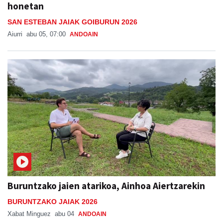
honetan
SAN ESTEBAN JAIAK GOIBURUN 2026
Aiurri
abu 05, 07:00
ANDOAIN
Buruntzako jaien atarikoa, Ainhoa Aiertzarekin
BURUNTZAKO JAIAK 2026
Xabat Minguez
abu 04
ANDOAIN