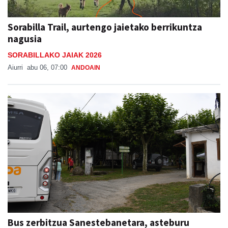
Sorabilla Trail, aurtengo jaietako berrikuntza
nagusia
SORABILLAKO JAIAK 2026
Aiurri
abu 06, 07:00
ANDOAIN
Bus zerbitzua Sanestebanetara, asteburu