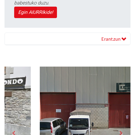
babestuko duzu.
Egin AIURRIkide!
Erantzun