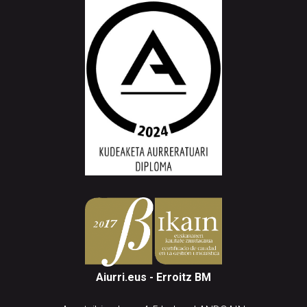
Aiurri.eus - Erroitz BM