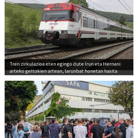
Tren zirkulazioa eten egingo dute Irun eta Hernani
arteko geltokien artean, larunbat honetan hasita