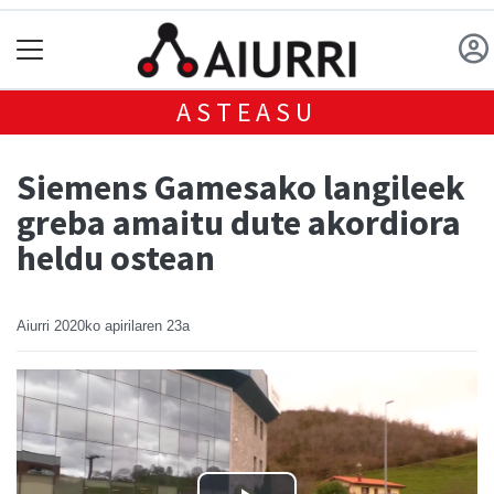
ASTEASU
Siemens Gamesako langileek
greba amaitu dute akordiora
heldu ostean
Aiurri
2020ko apirilaren 23a