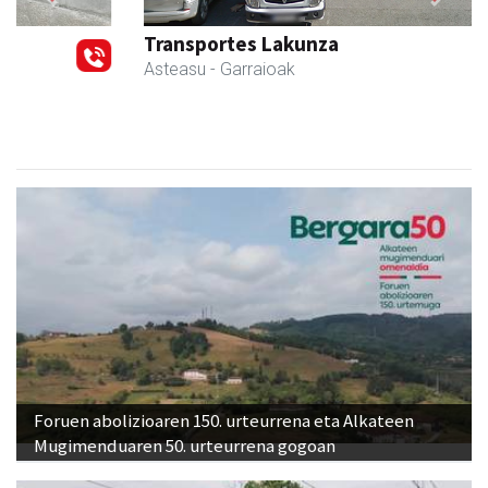
Previous
Next
Transportes Lakunza
Asteasu
- Garraioak
Foruen abolizioaren 150. urteurrena eta Alkateen
Mugimenduaren 50. urteurrena gogoan