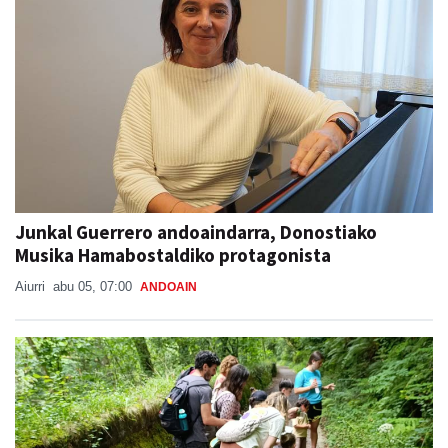
Junkal Guerrero andoaindarra, Donostiako
Musika Hamabostaldiko protagonista
Aiurri
abu 05, 07:00
ANDOAIN