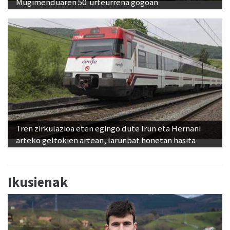
Mugimenduaren 50. urteurrena gogoan
Tren zirkulazioa eten egingo dute Irun eta Hernani
arteko geltokien artean, larunbat honetan hasita
Ikusienak