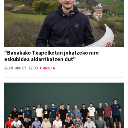
"Banakako Txapelketan jokatzeko nire
eskubidea aldarrikatzen dut"
Aiurri
abu 07, 12:00
URNIETA