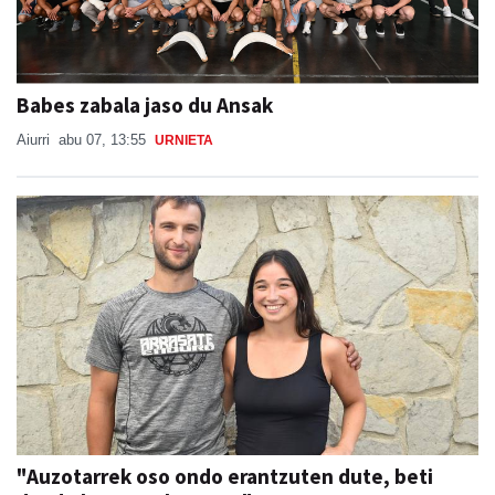
Babes zabala jaso du Ansak
Aiurri
abu 07, 13:55
URNIETA
"Auzotarrek oso ondo erantzuten dute, beti