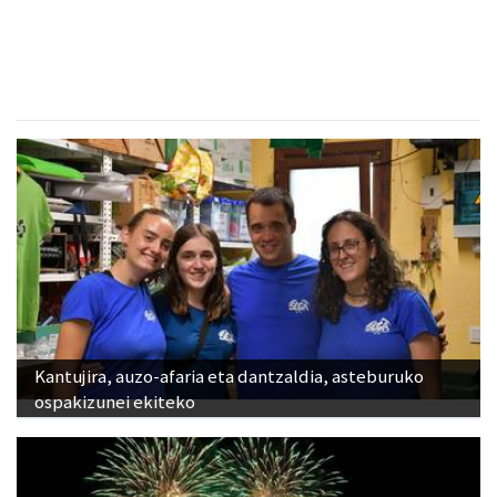
Asteasu
- Kinesiologia
Kantujira, auzo-afaria eta dantzaldia, asteburuko
ospakizunei ekiteko