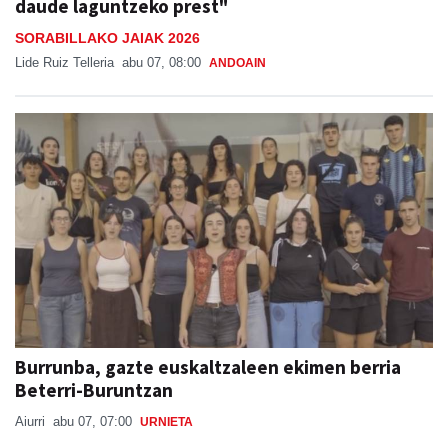
daude laguntzeko prest"
SORABILLAKO JAIAK 2026
Lide Ruiz Telleria
abu 07, 08:00
ANDOAIN
Burrunba, gazte euskaltzaleen ekimen berria
Beterri-Buruntzan
Aiurri
abu 07, 07:00
URNIETA