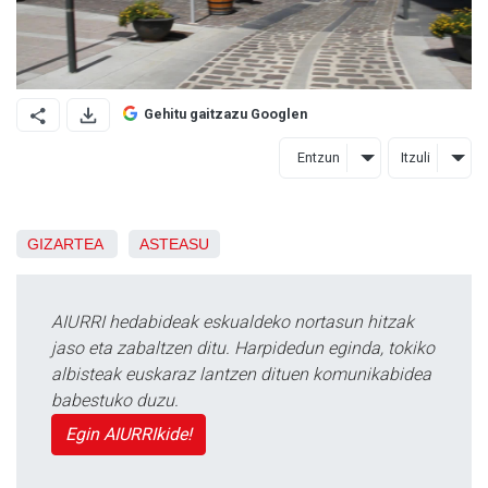
Gehitu gaitzazu Googlen
Entzun
Itzuli
GIZARTEA
ASTEASU
AIURRI hedabideak eskualdeko nortasun hitzak
jaso eta zabaltzen ditu. Harpidedun eginda, tokiko
albisteak euskaraz lantzen dituen komunikabidea
babestuko duzu.
Egin AIURRIkide!