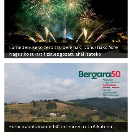
Lurraldebuseko zerbitzu bereziak, Donostiako Aste
Nagusiko su-artifizialez gozatu ahal izateko
Foruen abolizioaren 150. urteurrena eta Alkateen