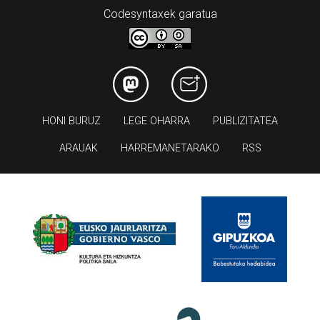
Codesyntaxek garatua
HONI BURUZ
LEGE OHARRA
PUBLIZITATEA
ARAUAK
HARREMANETARAKO
RSS