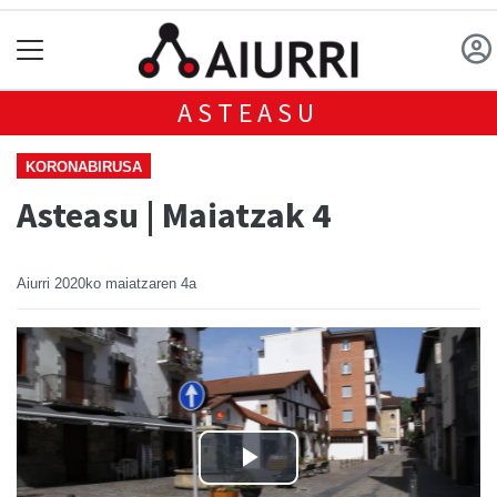
ASTEASU
KORONABIRUSA
Asteasu | Maiatzak 4
Aiurri
2020ko maiatzaren 4a