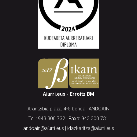
Aiurri.eus - Erroitz BM
Arantzibia plaza, 4-5 behea | ANDOAIN
Tel.: 943 300 732 | Faxa: 943 300 731
andoain@aiurri.eus | idazkaritza@aiurri.eus