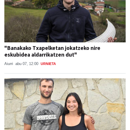
"Banakako Txapelketan jokatzeko nire
eskubidea aldarrikatzen dut"
Aiurri
abu 07, 12:00
URNIETA