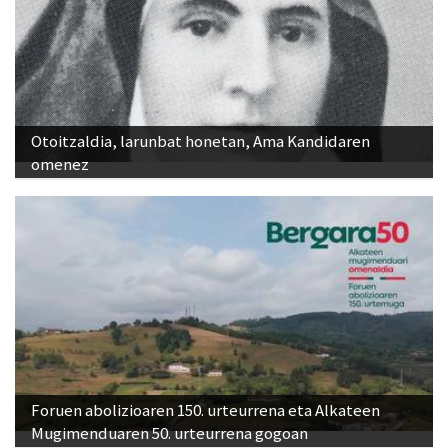
Otoitzaldia, larunbat honetan, Ama Kandidaren
omenez
Foruen abolizioaren 150. urteurrena eta Alkateen
Mugimenduaren 50. urteurrena gogoan