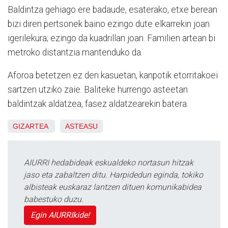
Baldintza gehiago ere badaude, esaterako, etxe berean
bizi diren pertsonek baino ezingo dute elkarrekin joan
igerilekura; ezingo da kuadrillan joan. Familien artean bi
metroko distantzia mantenduko da.
Aforoa betetzen ez den kasuetan, kanpotik etorritakoei
sartzen utziko zaie. Baliteke hurrengo asteetan
baldintzak aldatzea, fasez aldatzearekin batera.
GIZARTEA
ASTEASU
AIURRI hedabideak eskualdeko nortasun hitzak
jaso eta zabaltzen ditu. Harpidedun eginda, tokiko
albisteak euskaraz lantzen dituen komunikabidea
babestuko duzu.
Egin AIURRIkide!