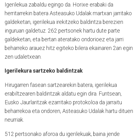
Igerilekua zabaldu egingo da. Horixe erabaki da
herritarrekin batera Asteasuko Udalak martxan jarritako
galdeketan, igerilekua irekitzeko baldintza berezien
inguruan galdetuz. 262 pertsonek hartu dute parte
galdeketan, eta bertan ateratako ondorioez eta jarri
beharreko arauez hitz egiteko bilera ekainaren 2an egin
zen udaletxean.
Igerilekura sartzeko baldintzak
Hirugarren fasean sartzearekin batera, igerilekua
erabiltzearen baldintzak aldatu egin dira. Funtsean,
Eusko Jaurlaritzak ezarritako protokoloa da jarraitu
beharrekoa eta ondoren, Asteasuko Udalak hartu dituen
neurriak.
512 pertsonako aforoa du igerilekuak, baina jende