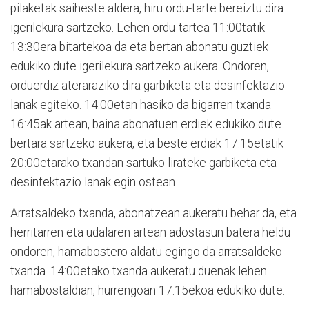
pilaketak saiheste aldera, hiru ordu-tarte bereiztu dira
igerilekura sartzeko. Lehen ordu-tartea 11:00tatik
13:30era bitartekoa da eta bertan abonatu guztiek
edukiko dute igerilekura sartzeko aukera. Ondoren,
orduerdiz ateraraziko dira garbiketa eta desinfektazio
lanak egiteko. 14:00etan hasiko da bigarren txanda
16:45ak artean, baina abonatuen erdiek edukiko dute
bertara sartzeko aukera, eta beste erdiak 17:15etatik
20:00etarako txandan sartuko lirateke garbiketa eta
desinfektazio lanak egin ostean.
Arratsaldeko txanda, abonatzean aukeratu behar da, eta
herritarren eta udalaren artean adostasun batera heldu
ondoren, hamabostero aldatu egingo da arratsaldeko
txanda. 14:00etako txanda aukeratu duenak lehen
hamabostaldian, hurrengoan 17:15ekoa edukiko dute.