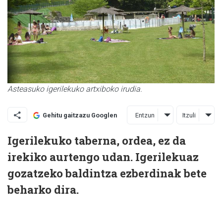
Asteasuko igerilekuko artxiboko irudia.
Entzun
Itzuli
Gehitu gaitzazu Googlen
Igerilekuko taberna, ordea, ez da
irekiko aurtengo udan. Igerilekuaz
gozatzeko baldintza ezberdinak bete
beharko dira.