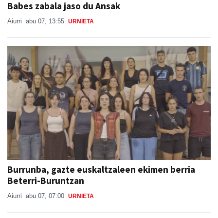
Babes zabala jaso du Ansak
Aiurri
abu 07, 13:55
URNIETA
Burrunba, gazte euskaltzaleen ekimen berria
Beterri-Buruntzan
Aiurri
abu 07, 07:00
URNIETA