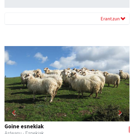
Erantzun
Previous
Next
Goine esnekiak
Asteasu
- Esnekiak