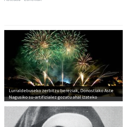
Lurraldebuseko zerbitzu bereziak, Donostiako Aste
Nagusiko su-artifizialez gozatu ahal izateko