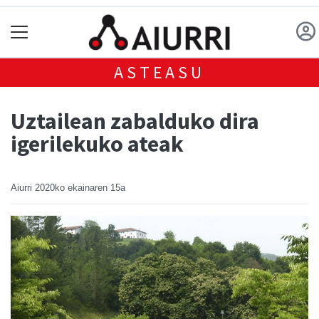
ASTEASU
Uztailean zabalduko dira
igerilekuko ateak
Aiurri
2020ko ekainaren 15a