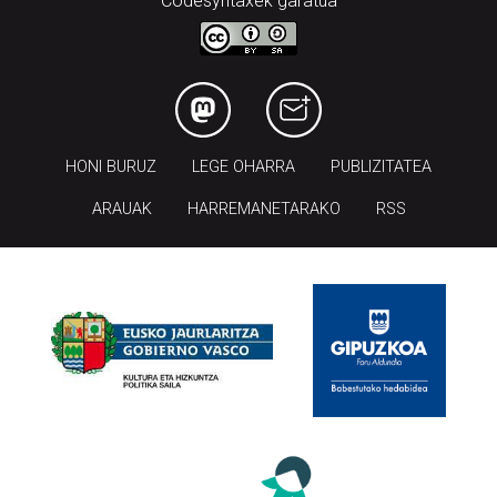
Codesyntaxek garatua
HONI BURUZ
LEGE OHARRA
PUBLIZITATEA
ARAUAK
HARREMANETARAKO
RSS