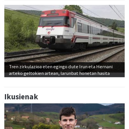
Tren zirkulazioa eten egingo dute Irun eta Hernani
arteko geltokien artean, larunbat honetan hasita
Ikusienak