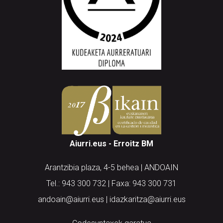
Aiurri.eus - Erroitz BM
Arantzibia plaza, 4-5 behea | ANDOAIN
Tel.: 943 300 732 | Faxa: 943 300 731
andoain@aiurri.eus | idazkaritza@aiurri.eus