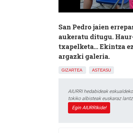
San Pedro jaien errepa
aukeratu ditugu. Haur-
txapelketa... Ekintza 
argazki galeria.
GIZARTEA
ASTEASU
AIURRI hedabideak eskualdeko n
tokiko albisteak euskaraz lan
Egin AIURRIkide!