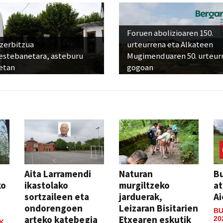
Foruen abolizioaren 150.
 zerbitzua
urteurrena eta Alkateen
estebanetara, asteburu
Mugimenduaren 50. urteur
etan
gogoan
Aita Larramendi
Naturan
Bu
ko
ikastolako
murgiltzeko
at
sortzaileen eta
jarduerak,
Ai
ondorengoen
Leizaran Bisitarien
BU
arteko katebegia
Etxearen eskutik
20
K