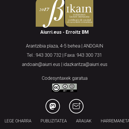
Aiurri.eus - Erroitz BM
Arantzibia plaza, 4-5 behea | ANDOAIN
Tel.: 943 300 732 | Faxa: 943 300 731
andoain@aiurri.eus | idazkaritza@aiurri.eus
Codesyntaxek garatua
LEGE OHARRA
PUBLIZITATEA
ARAUAK
HARREMANET