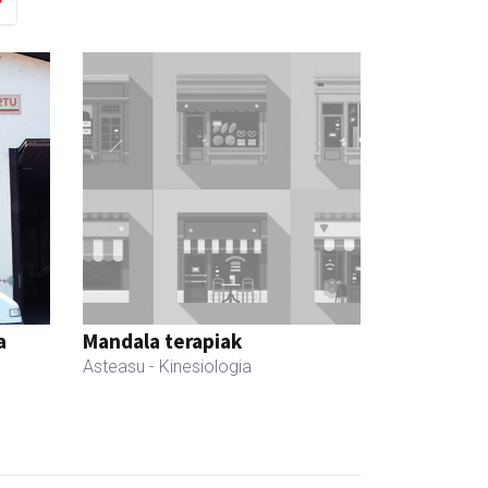
a
Mandala terapiak
Asteasu
- Kinesiologia