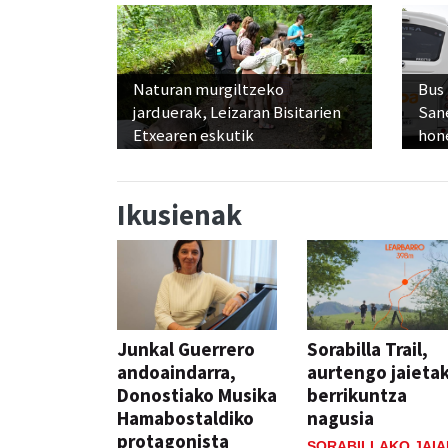
Naturan murgiltzeko
Bus
jarduerak, Leizaran Bisitarien
San
Etxearen eskutik
hon
Ikusienak
Junkal Guerrero
Sorabilla Trail,
andoaindarra,
aurtengo jaieta
Donostiako Musika
berrikuntza
Hamabostaldiko
nagusia
protagonista
SORABILLAKO JAIA