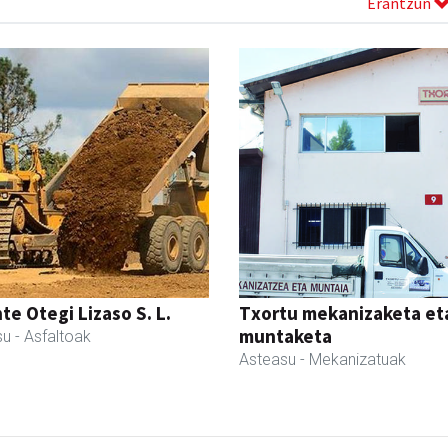
Erantzun
te Otegi Lizaso S. L.
Txortu mekanizaketa et
muntaketa
su
- Asfaltoak
Asteasu
- Mekanizatuak