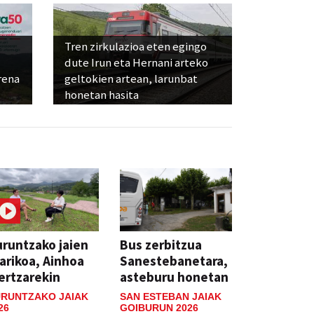
Tren zirkulazioa eten egingo
dute Irun eta Hernani arteko
rena
geltokien artean, larunbat
honetan hasita
runtzako jaien
Bus zerbitzua
arikoa, Ainhoa
Sanestebanetara,
ertzarekin
asteburu honetan
RUNTZAKO JAIAK
SAN ESTEBAN JAIAK
26
GOIBURUN 2026