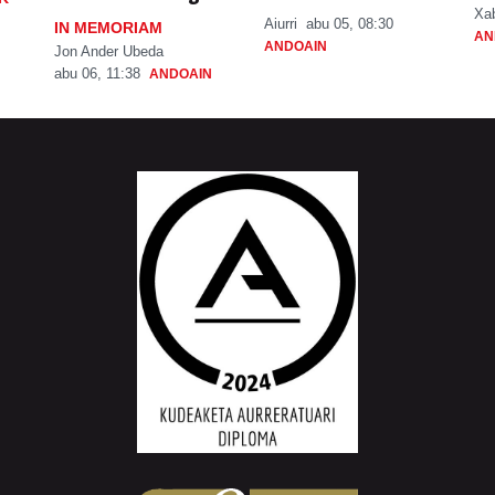
Xa
Aiurri
abu 05, 08:30
IN MEMORIAM
AN
ANDOAIN
Jon Ander Ubeda
abu 06, 11:38
ANDOAIN