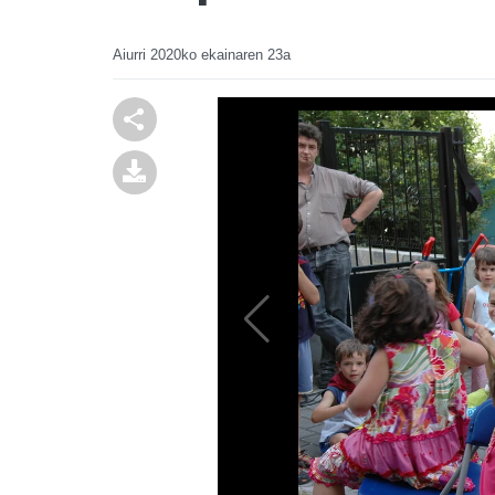
Aiurri
2020ko ekainaren 23a