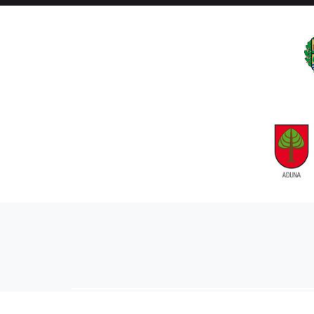
AIARALDEA
AIKOR
AIURRI
ALEA