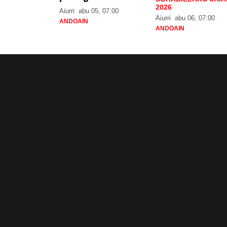
2026
Aiurri
abu 05, 07:00
Aiurri
abu 06, 07:00
ANDOAIN
ANDOAIN