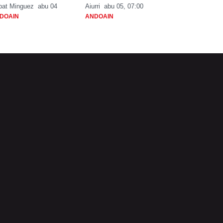
bat Minguez
abu 04
Aiurri
abu 05, 07:00
DOAIN
ANDOAIN