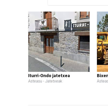
Iturri-Ondo jatetxea
Bixen
Asteasu
- Jatetxeak
Astea