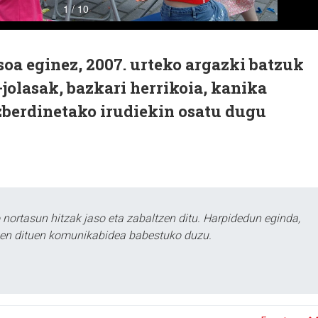
soa eginez, 2007. urteko argazki batzuk
jolasak, bazkari herrikoia, kanika
ezberdinetako irudiekin osatu dugu
ortasun hitzak jaso eta zabaltzen ditu. Harpidedun eginda,
tzen dituen komunikabidea babestuko duzu.