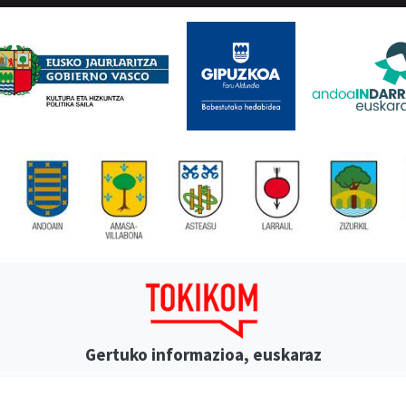
Gertuko informazioa, euskaraz
AMEZTI
ANBOTO
ANTXETA IRRATIA
ATARIA
AZP