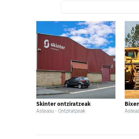
Skinter ontziratzeak
Bixen
Asteasu
- Ontziratzeak
Astea