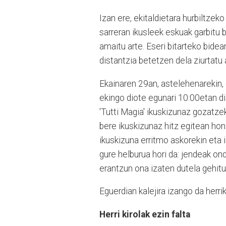
Izan ere, ekitaldietara hurbiltzek
sarreran ikusleek eskuak garbitu 
amaitu arte. Eseri bitarteko bide
distantzia betetzen dela ziurtatu 
Ekainaren 29an, astelehenarekin,
ekingo diote egunari 10:00etan d
'Tutti Magia' ikuskizunaz gozatze
bere ikuskizunaz hitz egitean hon
ikuskizuna erritmo askorekin eta i
gure helburua hori da: jendeak on
erantzun ona izaten dutela gehit
Eguerdian kalejira izango da herriko
Herri kirolak ezin falta