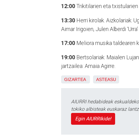
12:00
Trikitilarien eta txistularien
13:30
Herri kirolak. Aizkolariak: U
Aimar Irigoien, Julen Alberdi ‘Urr
17:00
Meliora musika taldearen k
19:00
Bertsolariak: Maialen Lujanb
jartzailea: Amaia Agirre.
GIZARTEA
ASTEASU
AIURRI hedabideak eskualdeko n
tokiko albisteak euskaraz lan
Egin AIURRIkide!