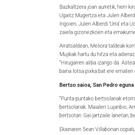
Bazkaltzera joan aurretik, herri k
Ugaitz Mugertza eta Julen Alberdi ‘
Irigoien, Julen Alberdi ‘Urra’ et
zaiela gizonezkoen eta emakume
Arratsaldean, Meliora taldeak kon
Mujikak hartu du hitza eta adiera
"Hirugarren aldia izango da
Asteas
baina lotsa pixka bat ere ematen 
Bertso saioa, San Pedro eguna
"Punta-puntako bertsolariak etorri
bertsolariak. Maialen Lujanbio, Am
bertsotan. Gai-jartzaile lanetan, b
Ekainaren 5ean Villabonan ospatu