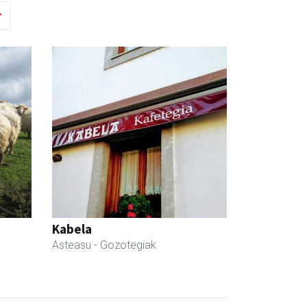
Kabela
Asteasu
- Gozotegiak