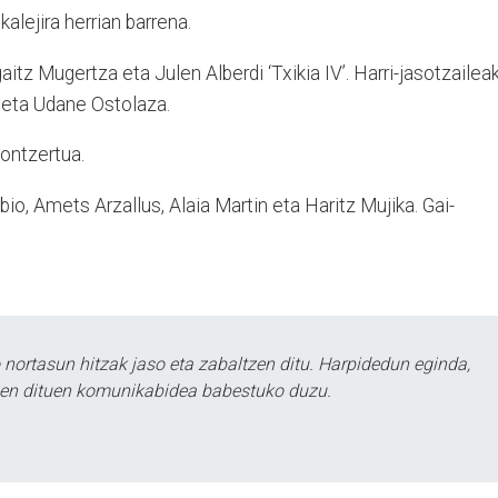
 kalejira herrian barrena.
gaitz Mugertza eta Julen Alberdi ‘Txikia IV’. Harri-jasotzaileak
a’ eta Udane Ostolaza.
ontzertua.
io, Amets Arzallus, Alaia Martin eta Haritz Mujika. Gai-
ortasun hitzak jaso eta zabaltzen ditu. Harpidedun eginda,
tzen dituen komunikabidea babestuko duzu.