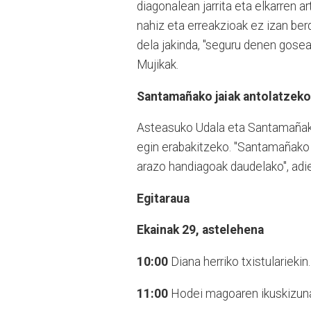
diagonalean jarrita eta elkarren 
nahiz eta erreakzioak ez izan be
dela jakinda, "seguru denen gosea
Mujikak.
Santamañako jaiak antolatzeko 
Asteasuko Udala eta Santamañako e
egin erabakitzeko. "Santamañako
arazo handiagoak daudelako", adie
Egitaraua
Ekainak 29, astelehena
10:00
Diana herriko txistulariekin.
11:00
Hodei magoaren ikuskizun