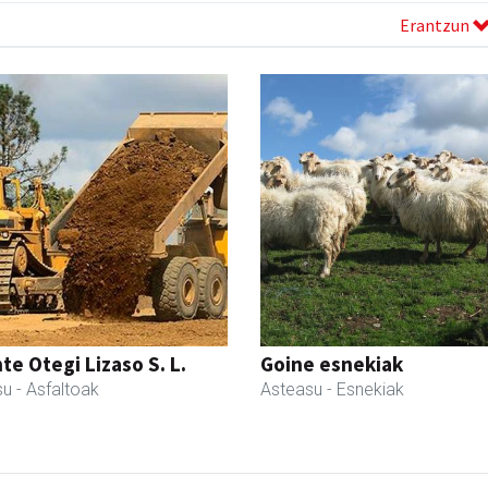
Erantzun
te Otegi Lizaso S. L.
Goine esnekiak
su
- Asfaltoak
Asteasu
- Esnekiak