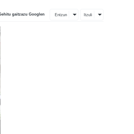
Gehitu gaitzazu Googlen
Entzun
Itzuli