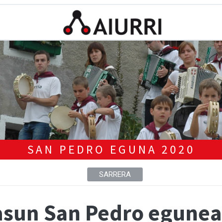
SAN PEDRO EGUNA 2020
SARRERA
asun San Pedro egune