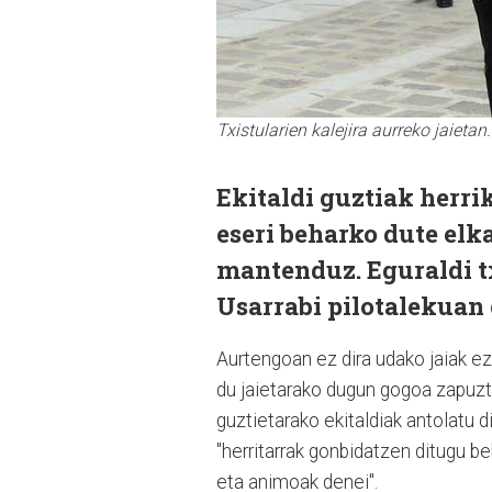
Txistularien kalejira aurreko jaietan.
Ekitaldi guztiak herri
eseri beharko dute elk
mantenduz. Eguraldi tx
Usarrabi pilotalekuan 
Aurtengoan ez dira udako jaiak e
du jaietarako dugun gogoa zapuz
guztietarako ekitaldiak antolatu 
"herritarrak gonbidatzen ditugu b
eta animoak denei".