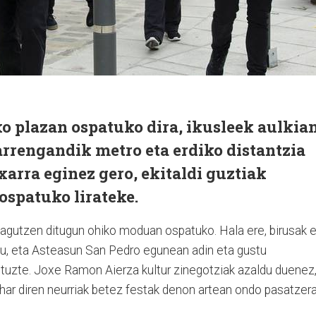
ko plazan ospatuko dira, ikusleek aulkia
arrengandik metro eta erdiko distantzia
arra eginez gero, ekitaldi guztiak
ospatuko lirateke.
zagutzen ditugun ohiko moduan ospatuko. Hala ere, birusak 
tu, eta Asteasun San Pedro egunean adin eta gustu
dituzte. Joxe Ramon Aierza kultur zinegotziak azaldu duenez
ehar diren neurriak betez festak denon artean ondo pasatzera