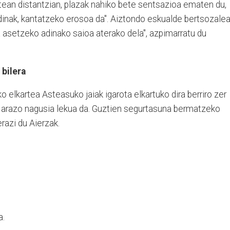
artean distantzian, plazak nahiko bete sentsazioa ematen du,
rdinak, kantatzeko erosoa da". Aiztondo eskualde bertsozale
 asetzeko adinako saioa aterako dela", azpimarratu du
bilera
lkartea Asteasuko jaiak igarota elkartuko dira berriro zer
 arazo nagusia lekua da. Guztien segurtasuna bermatzeko
razi du Aierzak.
a.