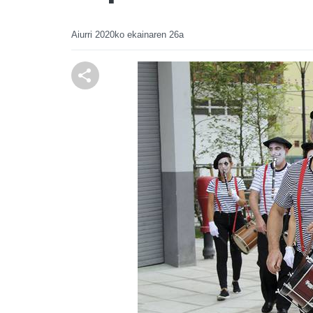
Aiurri
2020ko ekainaren 26a