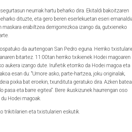
o segurtasun neurriak hartu beharko dira. Ekitaldi bakoitzaren
beharko dituzte, eta gero beren eserlekuetan eseri emanaldi
an maskara erabiltzea derrigorrezkoa izango da, gutxieneko
arte.
 ospatuko da aurtengoan San Pedro eguna. Herriko txistulari
ianaren bitartez. 11:00tan herriko txikienek Hodei magoaren
ko aukera izango dute. Iruñetik etorriko da Hodei magoa eta
akoa esan du: "Umore asko, parte-hartzea, joku originalak,
deia pixka bat eroekin, txundituta geratuko dira. Azken batea
do pasa eta barre egitea". Bere ikuskizunek haurrengan oso
u du Hodei magoak.
 trikitilarien eta txistularien eskutik.