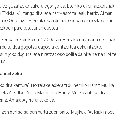
irolez gozatzeko aukera egongo da. Etorriko diren aizkolariak
Txikia IV' izango dira, eta harri-jasotzaileak, berriz, Aimar
a Udane Ostolaza. Aierzak esan du aurtengoan ezinezkoa izan
zkoen parekotasunari eustea.
tzertua eskainiko du, 17:00etan. Bertako musikaria den Iñaki
zi du taldea gogotsu dagoela kontzertua eskaintzeko:
un joko duguna, eta niretzat oso polita da nire herrian jotze
du".
 amaitzeko
ko dira kantura". Horrelaxe adierazi du herriko Haritz Mujika
ets Arzallus, Alaia Martin eta Haritz Mujika arituko dira
erriz, Amaia Agirre arituko da.
 zen bertso saioan hartu zuen parte Mujikak. "Aulkiak modu