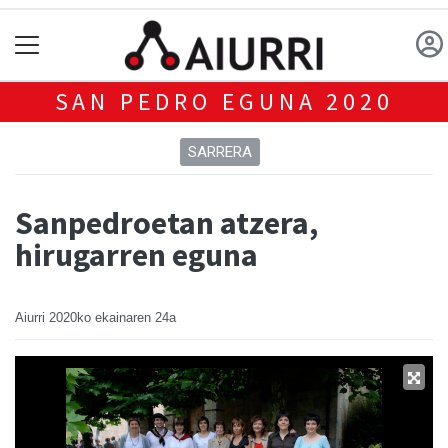
SAN PEDRO EGUNA 2020
SARRERA
Sanpedroetan atzera,
hirugarren eguna
Aiurri
2020ko ekainaren 24a