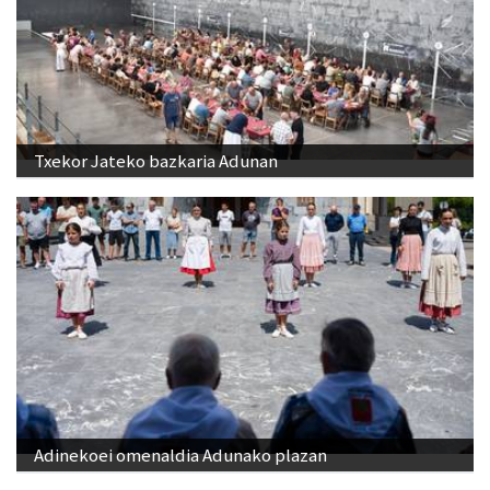
Txekor Jateko bazkaria Adunan
Adinekoei omenaldia Adunako plazan