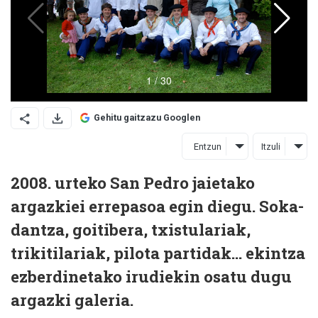
Gehitu gaitzazu Googlen
Entzun
Itzuli
2008. urteko San Pedro jaietako
argazkiei errepasoa egin diegu. Soka-
dantza, goitibera, txistulariak,
trikitilariak, pilota partidak... ekintza
ezberdinetako irudiekin osatu dugu
argazki galeria.