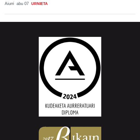
Aiurri
abu 07
URNIETA