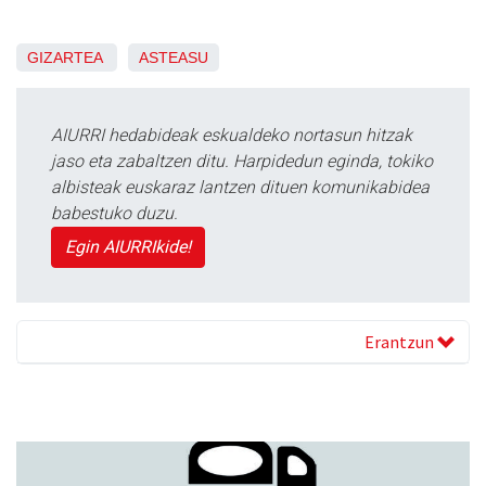
GIZARTEA
ASTEASU
AIURRI hedabideak eskualdeko nortasun hitzak
jaso eta zabaltzen ditu. Harpidedun eginda, tokiko
albisteak euskaraz lantzen dituen komunikabidea
babestuko duzu.
Egin AIURRIkide!
Erantzun