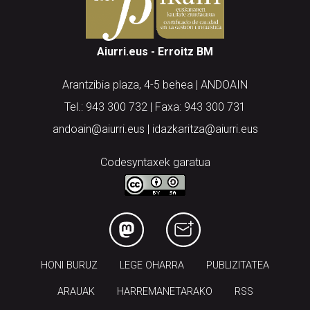
Aiurri.eus - Erroitz BM
Arantzibia plaza, 4-5 behea | ANDOAIN
Tel.: 943 300 732 | Faxa: 943 300 731
andoain@aiurri.eus | idazkaritza@aiurri.eus
Codesyntaxek garatua
HONI BURUZ
LEGE OHARRA
PUBLIZITATEA
ARAUAK
HARREMANETARAKO
RSS