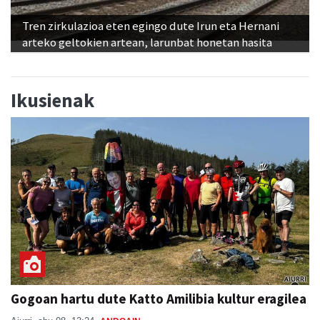
Tren zirkulazioa eten egingo dute Irun eta Hernani
arteko geltokien artean, larunbat honetan hasita
Ikusienak
Gogoan hartu dute Katto Amilibia kultur eragilea