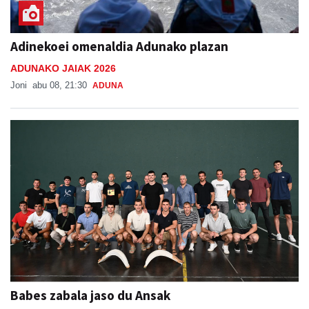
Adinekoei omenaldia Adunako plazan
ADUNAKO JAIAK 2026
Joni
abu 08, 21:30
ADUNA
Babes zabala jaso du Ansak