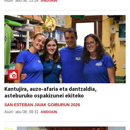
Aiurri
abu 08, 13:24
ANDOAIN
Kantujira, auzo-afaria eta dantzaldia,
asteburuko ospakizunei ekiteko
SAN ESTEBAN JAIAK GOIBURUN 2026
Aiurri
abu 08, 09:31
ANDOAIN