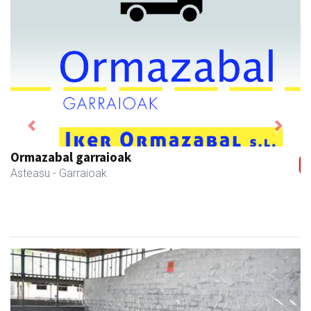
Previous
Next
Goine esnekiak
Asteasu
- Esnekiak