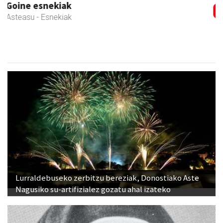
Txortu mekanizaketa eta muntaketa
Asteasu
- Mekanizatuak
Lurraldebuseko zerbitzu bereziak, Donostiako Aste
Nagusiko su-artifizialez gozatu ahal izateko