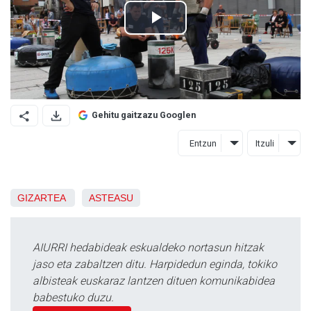
Gehitu gaitzazu Googlen
Entzun
Itzuli
GIZARTEA
ASTEASU
AIURRI hedabideak eskualdeko nortasun hitzak
jaso eta zabaltzen ditu. Harpidedun eginda, tokiko
albisteak euskaraz lantzen dituen komunikabidea
babestuko duzu.