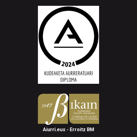
Aiurri.eus - Erroitz BM