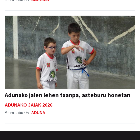
ANDOAIN
Adunako jaien lehen txanpa, asteburu honetan
ADUNAKO JAIAK 2026
Aiurri
abu 05
ADUNA