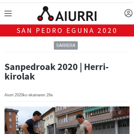
SAN PEDRO EGUNA 2020
SARRERA
Sanpedroak 2020 | Herri-
kirolak
Aiurri
2020ko ekainaren 29a