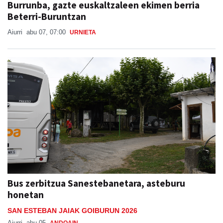
Burrunba, gazte euskaltzaleen ekimen berria
Beterri-Buruntzan
Aiurri
abu 07, 07:00
URNIETA
Bus zerbitzua Sanestebanetara, asteburu
honetan
SAN ESTEBAN JAIAK GOIBURUN 2026
Aiurri
abu 05