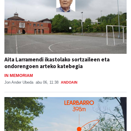
Aita Larramendi ikastolako sortzaileen eta
ondorengoen arteko katebegia
IN MEMORIAM
Jon Ander Ubeda
abu 06, 11:38
ANDOAIN