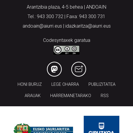
Arantzibia plaza, 4-5 behea | ANDOAIN
Tel.: 943 300 732 | Faxa: 943 300 731
andoain@aiurri.eus | idazkaritza@aiurri.eus
Codesyntaxek garatua
HONI BURUZ
LEGE OHARRA
PUBLIZITATEA
ARAUAK
HARREMANETARAKO
RSS