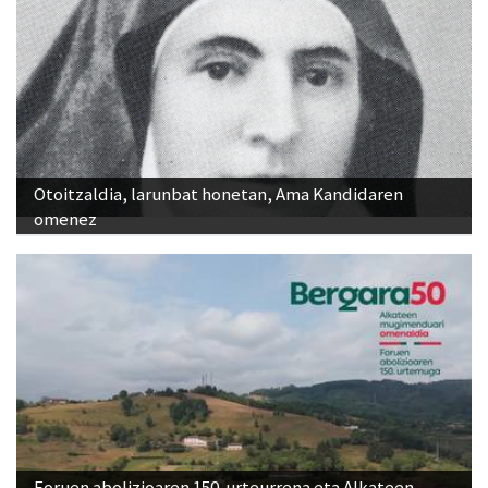
Otoitzaldia, larunbat honetan, Ama Kandidaren
omenez
Foruen abolizioaren 150. urteurrena eta Alkateen