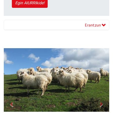
Egin AIURRIkide!
Erantzun
Previous
Next