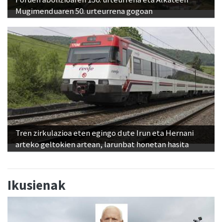
Mugimenduaren 50. urteurrena gogoan
Tren zirkulazioa eten egingo dute Irun eta Hernani
arteko geltokien artean, larunbat honetan hasita
Ikusienak