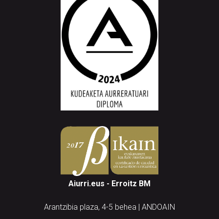
Aiurri.eus - Erroitz BM
Arantzibia plaza, 4-5 behea | ANDOAIN