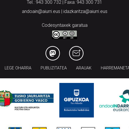
Tel.: 943 300 732 | Faxa: 943 300 731
andoain@aiurri.eus | idazkaritza@aiurri.eus
Codesyntaxek garatua
LEGE OHARRA
PUBLIZITATEA
ARAUAK
HARREMANET