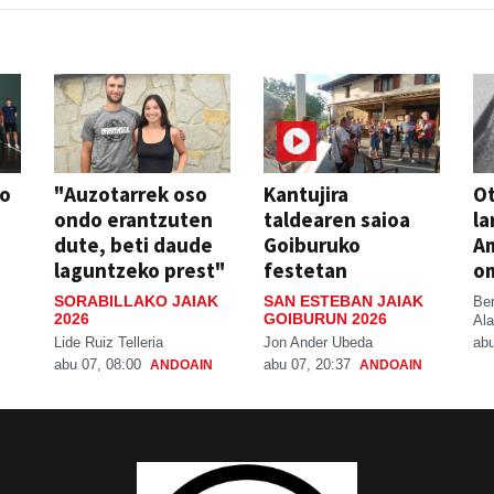
so
"Auzotarrek oso
Kantujira
Ot
ondo erantzuten
taldearen saioa
la
dute, beti daude
Goiburuko
A
laguntzeko prest"
festetan
o
SORABILLAKO JAIAK
SAN ESTEBAN JAIAK
Be
2026
GOIBURUN 2026
Ala
Lide Ruiz Telleria
Jon Ander Ubeda
abu
abu 07, 08:00
abu 07, 20:37
ANDOAIN
ANDOAIN