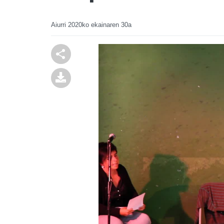
Aiurri
2020ko ekainaren 30a