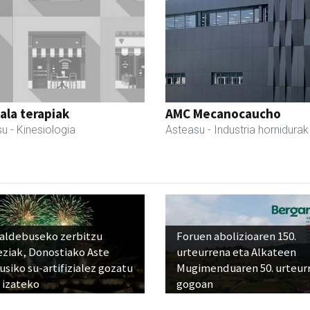
la terapiak
AMC Mecanocaucho
su
- Kinesiologia
Asteasu
- Industria hornidurak
raldebuseko zerbitzu
Foruen abolizioaren 150.
eziak, Donostiako Aste
urteurrena eta Alkateen
siko su-artifizialez gozatu
Mugimenduaren 50. urteur
 izateko
gogoan