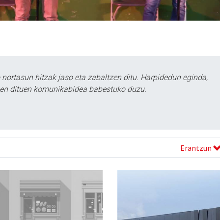
ortasun hitzak jaso eta zabaltzen ditu. Harpidedun eginda,
tzen dituen komunikabidea babestuko duzu.
Erantzun