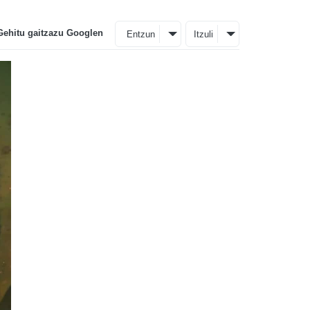
Gehitu gaitzazu Googlen
Entzun
Itzuli