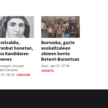
oitzaldia,
Burrunba, gazte
runbat honetan,
euskaltzaleen
ma Kandidaren
ekimen berria
menez
Beterri-Buruntzan
rrozpeko Jesusen
Aiurri
abu 07, 07:00
ben Elkartea
URNIETA
 07, 09:25
ANDOAIN