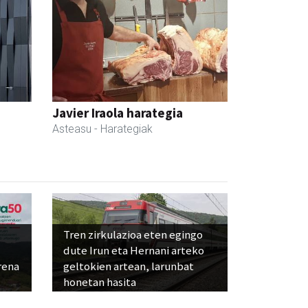
Javier Iraola harategia
Asteasu
- Harategiak
Tren zirkulazioa eten egingo
dute Irun eta Hernani arteko
rena
geltokien artean, larunbat
honetan hasita