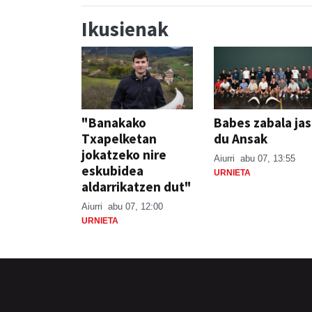
Ikusienak
"Banakako
Babes zabala ja
Txapelketan
du Ansak
jokatzeko nire
Aiurri
abu 07, 13:55
eskubidea
URNIETA
aldarrikatzen dut"
Aiurri
abu 07, 12:00
URNIETA