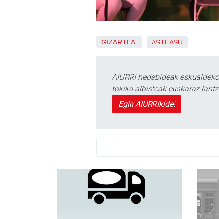
GIZARTEA
ASTEASU
AIURRI hedabideak eskualdeko n
tokiko albisteak euskaraz lan
Egin AIURRIkide!