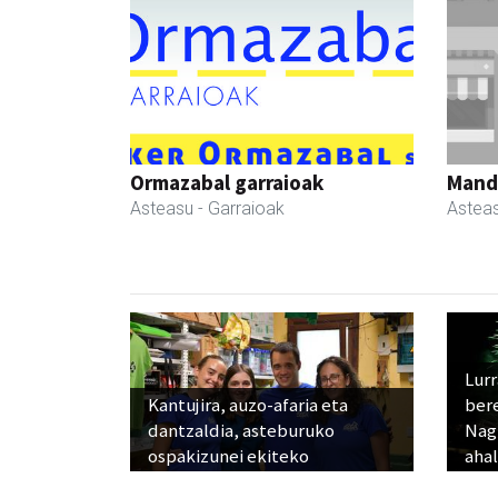
Ormazabal garraioak
Manda
Asteasu
- Garraioak
Astea
Lur
Kantujira, auzo-afaria eta
ber
dantzaldia, asteburuko
Nagu
ospakizunei ekiteko
ahal