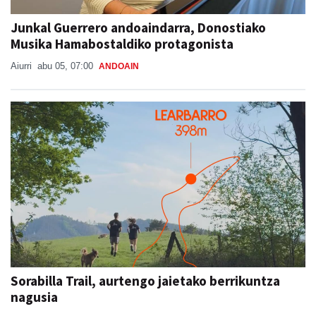
Junkal Guerrero andoaindarra, Donostiako
Musika Hamabostaldiko protagonista
Aiurri
abu 05, 07:00
ANDOAIN
Sorabilla Trail, aurtengo jaietako berrikuntza
nagusia