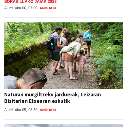
SORABILLAKO JAIAK 2026
Aiurri
abu 06, 07:00
ANDOAIN
Naturan murgiltzeko jarduerak, Leizaran
Bisitarien Etxearen eskutik
Aiurri
abu 05, 08:30
ANDOAIN