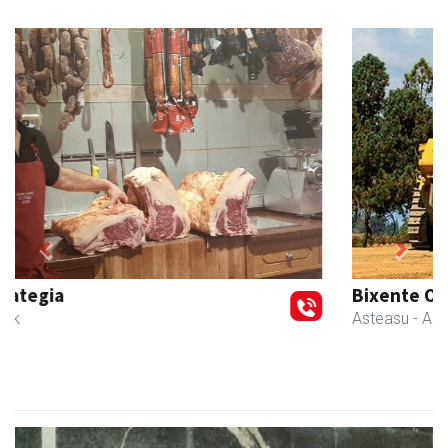
Previous
Next
Bixente Otegi Lizaso S. L.
Asteasu
- Asfaltoak