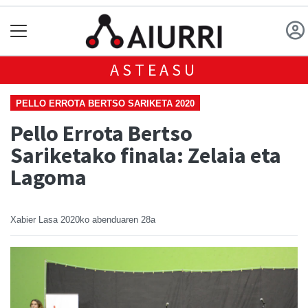
ASTEASU
PELLO ERROTA BERTSO SARIKETA 2020
Pello Errota Bertso
Sariketako finala: Zelaia eta
Lagoma
Xabier Lasa
2020ko abenduaren 28a