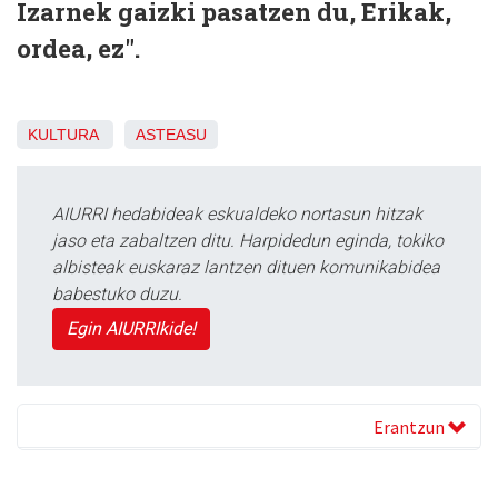
Izarnek gaizki pasatzen du, Erikak,
ordea, ez".
KULTURA
ASTEASU
AIURRI hedabideak eskualdeko nortasun hitzak
jaso eta zabaltzen ditu. Harpidedun eginda, tokiko
albisteak euskaraz lantzen dituen komunikabidea
babestuko duzu.
Egin AIURRIkide!
Erantzun