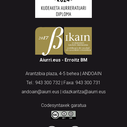
Aiurri.eus - Erroitz BM
Arantzibia plaza, 4-5 behea | ANDOAIN
Tel.: 943 300 732 | Faxa: 943 300 731
andoain@aiurri.eus | idazkaritza@aiurri.eus
Codesyntaxek garatua