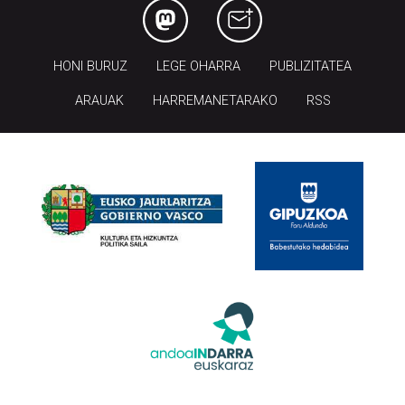
HONI BURUZ
LEGE OHARRA
PUBLIZITATEA
ARAUAK
HARREMANETARAKO
RSS