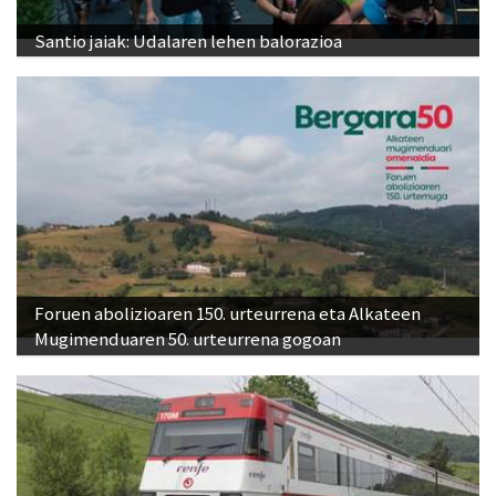
Santio jaiak: Udalaren lehen balorazioa
Foruen abolizioaren 150. urteurrena eta Alkateen
Mugimenduaren 50. urteurrena gogoan