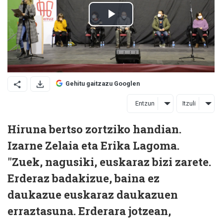
Gehitu gaitzazu Googlen
Entzun
Itzuli
Hiruna bertso zortziko handian.
Izarne Zelaia eta Erika Lagoma.
"Zuek, nagusiki, euskaraz bizi zarete.
Erderaz badakizue, baina ez
daukazue euskaraz daukazuen
erraztasuna. Erderara jotzean,