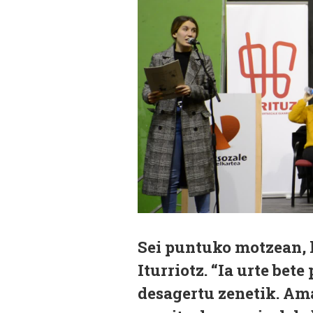
Sei puntuko motzean, 
Iturriotz. “Ia urte bet
desagertu zenetik. Ama