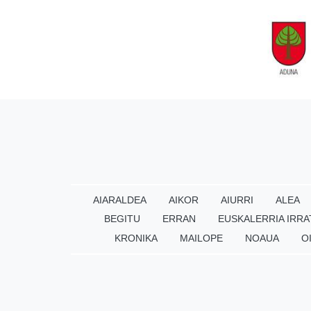
AIARALDEA
AIKOR
AIURRI
ALEA
BEGITU
ERRAN
EUSKALERRIA IRRA
KRONIKA
MAILOPE
NOAUA
O