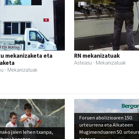
tu mekanizaketa eta
RN mekanizatuak
aketa
Asteasu
- Mekanizatuak
su
- Mekanizatuak
Foruen abolizioaren 150.
urteurrena eta Alkateen
ako jaien lehen txanpa,
Mugimenduaren 50. urteur
eburu honetan
gogoan