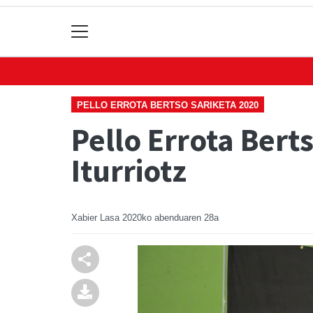
PELLO ERROTA BERTSO SARIKETA 2020
Pello Errota Bert
Iturriotz
Xabier Lasa
2020ko abenduaren 28a