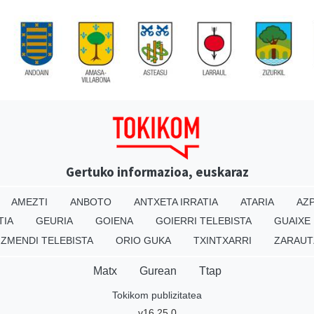
Gertuko informazioa, euskaraz
AMEZTI
ANBOTO
ANTXETA IRRATIA
ATARIA
AZP
TIA
GEURIA
GOIENA
GOIERRI TELEBISTA
GUAIXE
IZMENDI TELEBISTA
ORIO GUKA
TXINTXARRI
ZARAUT
Matx
Gurean
Ttap
Tokikom publizitatea
v16.25.0