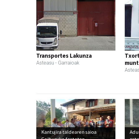
Transportes Lakunza
Txor
munt
Asteasu
- Garraioak
Astea
Kantujira taldearen saioa
Adun
Goiburuko festetan
ast