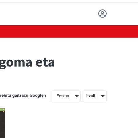
Lagoma eta
Gehitu gaitzazu Googlen
Entzun
Itzuli