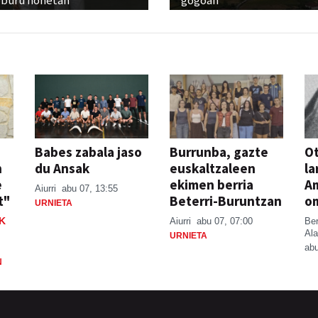
Babes zabala jaso
Burrunba, gazte
Ot
n
du Ansak
euskaltzaleen
la
e
ekimen berria
A
Aiurri
abu 07, 13:55
t"
Beterri-Buruntzan
o
URNIETA
K
Aiurri
abu 07, 07:00
Be
Ala
URNIETA
abu
N