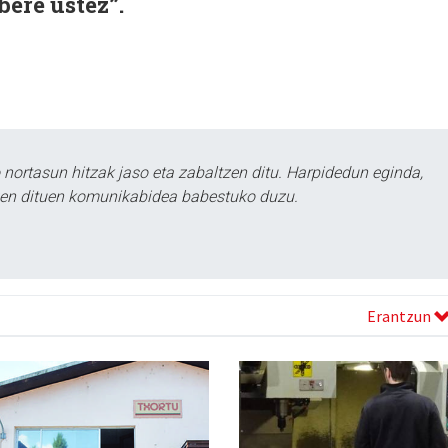
bere ustez”.
ortasun hitzak jaso eta zabaltzen ditu. Harpidedun eginda,
tzen dituen komunikabidea babestuko duzu.
Erantzun