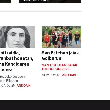
oitzaldia,
San Esteban jaiak
runbat honetan,
Goiburun
ma Kandidaren
SAN ESTEBAN JAIAK
menez
GOIBURUN 2026
Aiurri
uzt 18
ANDOAIN
rrozpeko Jesusen
ben Elkartea
 07, 09:25
ANDOAIN