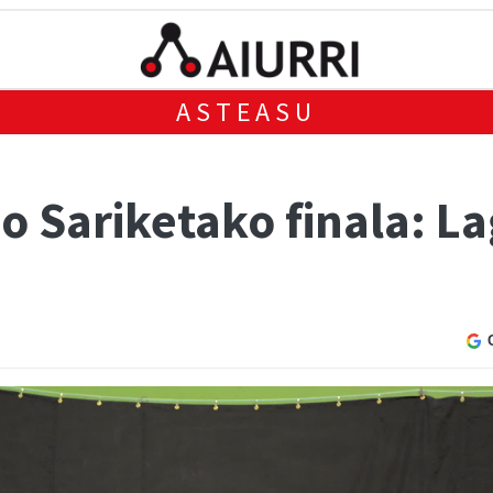
ASTEASU
so Sariketako finala: 