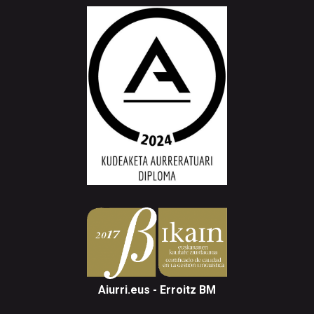
Aiurri.eus - Erroitz BM