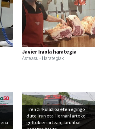
Javier Iraola harategia
Asteasu
- Harategiak
Tren zirkulazioa eten egingo
dute Irun eta Hernani arteko
rena
geltokien artean, larunbat
honetan hasita