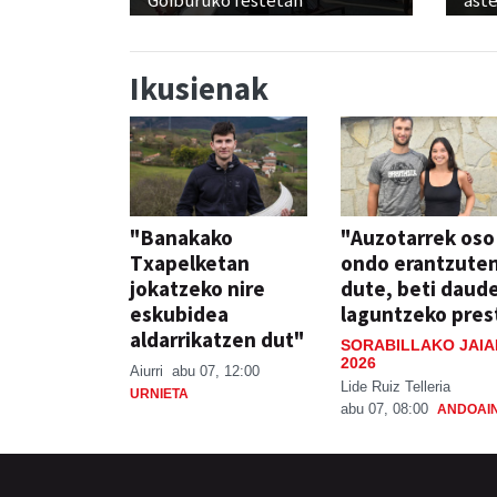
Ikusienak
"Banakako
"Auzotarrek oso
Txapelketan
ondo erantzute
jokatzeko nire
dute, beti daud
eskubidea
laguntzeko pres
aldarrikatzen dut"
SORABILLAKO JAIA
2026
Aiurri
abu 07, 12:00
Lide Ruiz Telleria
URNIETA
abu 07, 08:00
ANDOAI