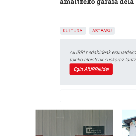
amaitzeko garaia dela 
KULTURA
ASTEASU
AIURRI hedabideak eskualdeko n
tokiko albisteak euskaraz lan
Egin AIURRIkide!