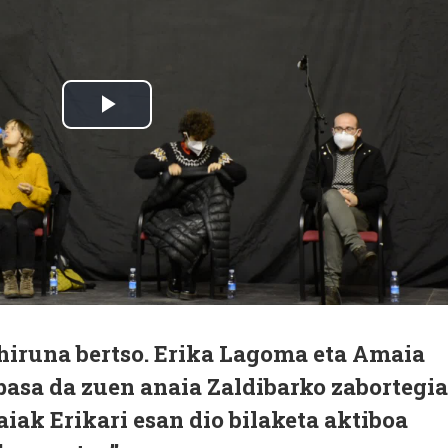
hiruna bertso. Erika Lagoma eta Amaia
e pasa da zuen anaia Zaldibarko zabortegi
iak Erikari esan dio bilaketa aktiboa