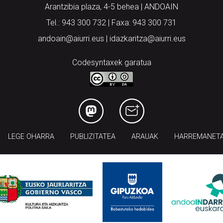
Arantzibia plaza, 4-5 behea | ANDOAIN
Tel.: 943 300 732 | Faxa: 943 300 731
andoain@aiurri.eus | idazkaritza@aiurri.eus
Codesyntaxek garatua
LEGE OHARRA
PUBLIZITATEA
ARAUAK
HARREMANET