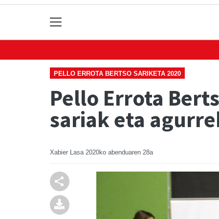
PELLO ERROTA BERTSO SARIKETA 2020
Pello Errota Bert
sariak eta agurr
Xabier Lasa
2020ko abenduaren 28a