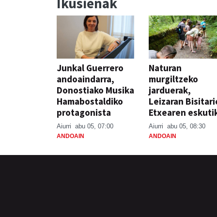
Ikusienak
Junkal Guerrero
Naturan
andoaindarra,
murgiltzeko
Donostiako Musika
jarduerak,
Hamabostaldiko
Leizaran Bisitar
protagonista
Etxearen eskuti
Aiurri
abu 05, 07:00
Aiurri
abu 05, 08:30
ANDOAIN
ANDOAIN