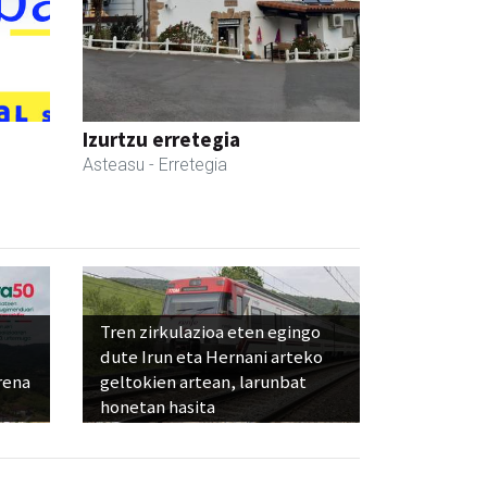
Izurtzu erretegia
Asteasu
- Erretegia
Tren zirkulazioa eten egingo
dute Irun eta Hernani arteko
rena
geltokien artean, larunbat
honetan hasita