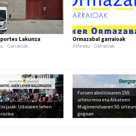
sportes Lakunza
Ormazabal garraioak
su
- Garraioak
Asteasu
- Garraioak
Foruen abolizioaren 150.
urteurrena eta Alkateen
io jaiak: Udalaren lehen
Mugimenduaren 50. urteur
razioa
gogoan