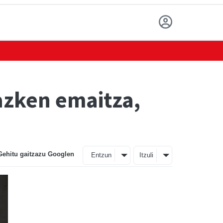
 azken emaitza,
Gehitu gaitzazu Googlen
Entzun
Itzuli