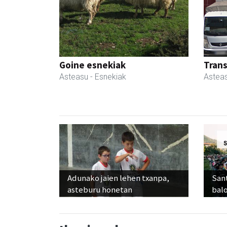
Goine esnekiak
Tran
Asteasu
- Esnekiak
Astea
Adunako jaien lehen txanpa,
Sant
asteburu honetan
balo