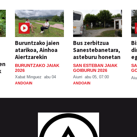
Buruntzako jaien
Bus zerbitzua
Bi
atarikoa, Ainhoa
Sanestebanetara,
di
Aiertzarekin
asteburu honetan
e
ien
BURUNTZAKO JAIAK
SAN ESTEBAN JAIAK
SA
k
2026
GOIBURUN 2026
GO
Xabat Minguez
abu 04
Aiurri
abu 05, 07:00
Aiu
ANDOAIN
ANDOAIN