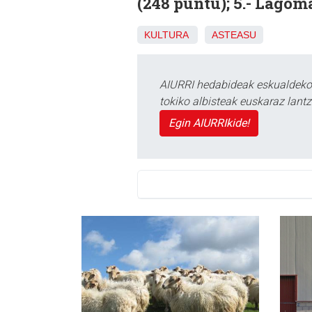
(248 puntu); 5.- Lagoma 
KULTURA
ASTEASU
AIURRI hedabideak eskualdeko n
tokiko albisteak euskaraz lan
Egin AIURRIkide!