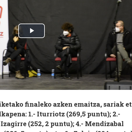
riketako finaleko azken emaitza, sariak e
kapena: 1.- Iturriotz (269,5 puntu); 2.-
 Izagirre (252, 2 puntu); 4.- Mendizabal