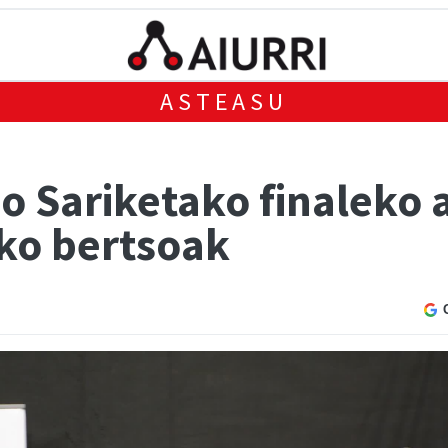
ASTEASU
so Sariketako finaleko
eko bertsoak