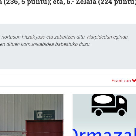
(236, 5 puntu); eta, 6.- Zelaia (224 puntu)
ortasun hitzak jaso eta zabaltzen ditu. Harpidedun eginda,
tzen dituen komunikabidea babestuko duzu.
Erantzun