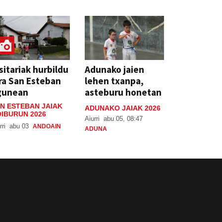
sitariak hurbildu
Adunako jaien
ra San Esteban
lehen txanpa,
gunean
asteburu honetan
N ESTEBAN JAIAK
ADUNAKO JAIAK 2026
IBURUN 2026
Aiurri
abu 05, 08:47
rri
abu 03
ANDOAIN
ADUNA