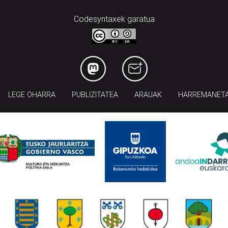
Codesyntaxek garatua
LEGE OHARRA
PUBLIZITATEA
ARAUAK
HARREMANET