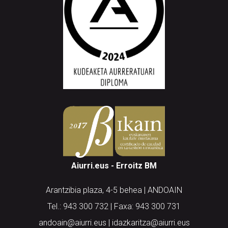
Aiurri.eus - Erroitz BM
Arantzibia plaza, 4-5 behea | ANDOAIN
Tel.: 943 300 732 | Faxa: 943 300 731
andoain@aiurri.eus | idazkaritza@aiurri.eus