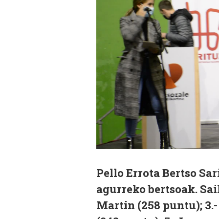
Pello Errota Bertso Sa
agurreko bertsoak. Sail
Martin (258 puntu); 3.-