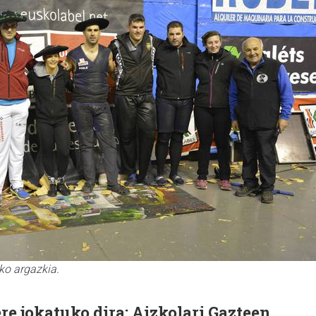
ko argazkia.
ere jokatuko dira: Aizkolari Gazteen