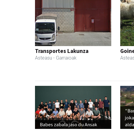
Transportes Lakunza
Goin
Asteasu
- Garraioak
Astea
"Ba
jok
Babes zabala jaso du Ansak
alda