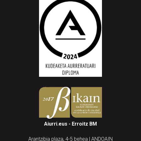
Aiurri.eus - Erroitz BM
Arantzibia plaza, 4-5 behea | ANDOAIN