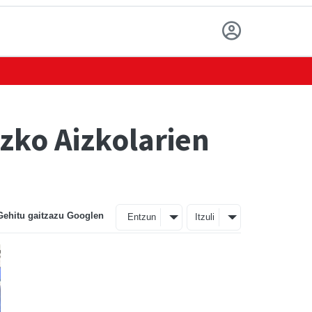
zko Aizkolarien
Gehitu gaitzazu Googlen
Entzun
Itzuli