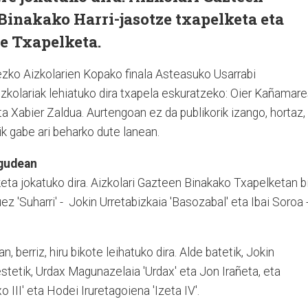
Binakako Harri-jasotze txapelketa eta
 Txapelketa.
zko Aizkolarien Kopako finala Asteasuko Usarrabi
zkolariak lehiatuko dira txapela eskuratzeko: Oier Kañamar
ta Xabier Zaldua. Aurtengoan ez da publikorik izango, hortaz,
ik gabe ari beharko dute lanean.
ngudean
keta jokatuko dira. Aizkolari Gazteen Binakako Txapelketan b
uez 'Suharri' - Jokin Urretabizkaia 'Basozabal' eta Ibai Soroa 
 berriz, hiru bikote leihatuko dira. Alde batetik, Jokin
stetik, Urdax Magunazelaia 'Urdax' eta Jon Irañeta, eta
 III' eta Hodei Iruretagoiena 'Izeta IV'.