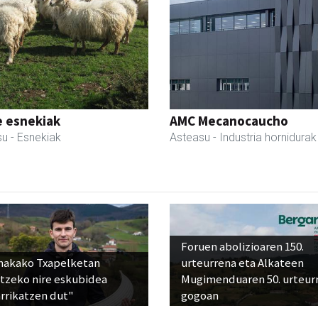
e esnekiak
AMC Mecanocaucho
su
- Esnekiak
Asteasu
- Industria hornidurak
Foruen abolizioaren 150.
nakako Txapelketan
urteurrena eta Alkateen
atzeko nire eskubidea
Mugimenduaren 50. urteur
rrikatzen dut"
gogoan