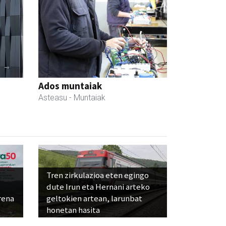
Ados muntaiak
Asteasu
- Muntaiak
Tren zirkulazioa eten egingo
dute Irun eta Hernani arteko
rena
geltokien artean, larunbat
honetan hasita