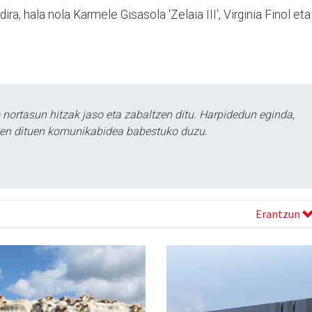
, hala nola Karmele Gisasola 'Zelaia III', Virginia Finol eta
ortasun hitzak jaso eta zabaltzen ditu. Harpidedun eginda,
tzen dituen komunikabidea babestuko duzu.
Erantzun