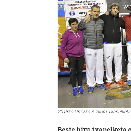
2018ko Urrezko Aizkora Txapelketa
Beste hiru txapelketa 