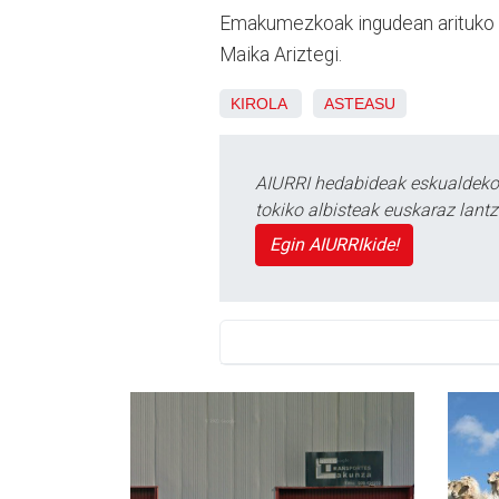
Emakumezkoak ingudean arituko dira
Maika Ariztegi.
KIROLA
ASTEASU
AIURRI hedabideak eskualdeko n
tokiko albisteak euskaraz lan
Egin AIURRIkide!