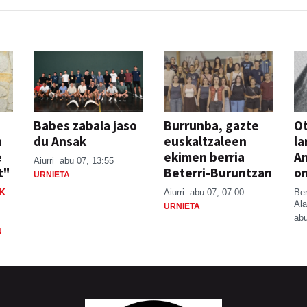
Babes zabala jaso
Burrunba, gazte
Ot
n
du Ansak
euskaltzaleen
la
e
ekimen berria
A
Aiurri
abu 07, 13:55
t"
Beterri-Buruntzan
o
URNIETA
K
Aiurri
abu 07, 07:00
Be
Ala
URNIETA
abu
N