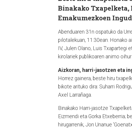
Binakako Txapelketa, 
Emakumezkoen Ingude
Abenduaren 31n ospatuko da Urre
pilotalekuan, 11:30ean. Honako ai
IV, Julen Olano, Luis Txapartegi e
kirolariek publikoaren animo oihur
Aizkoran, harri-jasotzen eta i
Horrez gainera, beste hiru txapel
bikote arituko dira: Suharri Rodrig
Axel Larrañaga.
Binakako Harri-jasotze Txapelketan,
Eizmendi eta Gorka Etxeberria; be
hirugarrenik, Jon Unanue 'Goenatxo