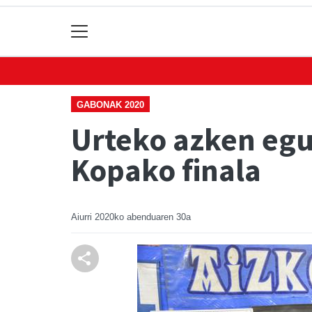
GABONAK 2020
Urteko azken egu
Kopako finala
Aiurri
2020ko abenduaren 30a