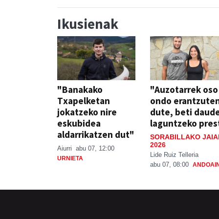
Ikusienak
"Banakako
"Auzotarrek oso
Txapelketan
ondo erantzute
jokatzeko nire
dute, beti daud
eskubidea
laguntzeko pres
aldarrikatzen dut"
SORABILLAKO JAIA
2026
Aiurri
abu 07, 12:00
Lide Ruiz Telleria
URNIETA
abu 07, 08:00
ANDOAI