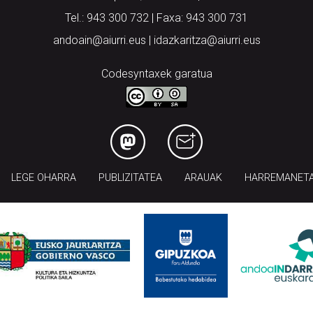
Tel.: 943 300 732 | Faxa: 943 300 731
andoain@aiurri.eus | idazkaritza@aiurri.eus
Codesyntaxek garatua
LEGE OHARRA
PUBLIZITATEA
ARAUAK
HARREMANET