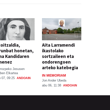
oitzaldia,
Aita Larramendi
runbat honetan,
ikastolako
ma Kandidaren
sortzaileen eta
menez
ondorengoen
arteko katebegia
rrozpeko Jesusen
ben Elkartea
IN MEMORIAM
 07, 09:25
ANDOAIN
Jon Ander Ubeda
abu 06, 11:38
ANDOAIN