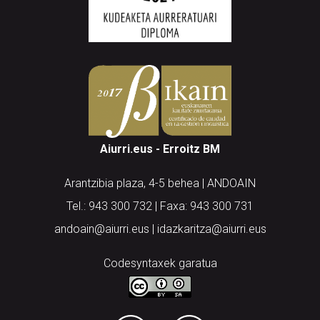
Aiurri.eus - Erroitz BM
Arantzibia plaza, 4-5 behea | ANDOAIN
Tel.: 943 300 732 | Faxa: 943 300 731
andoain@aiurri.eus | idazkaritza@aiurri.eus
Codesyntaxek garatua