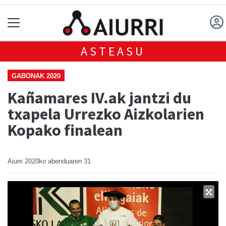
ASTEASU
GABONAK 2020
Kañamares IV.ak jantzi du
txapela Urrezko Aizkolarien
Kopako finalean
Aiurri
2020ko abenduaren 31