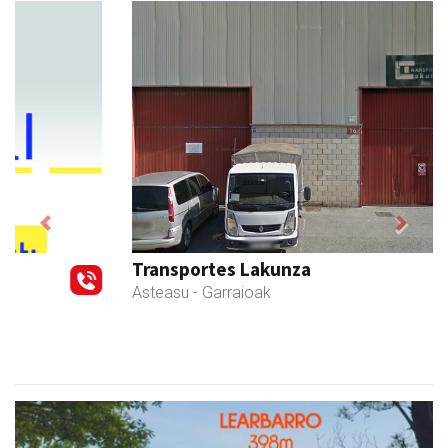
Previous
Next
Transportes Lakunza
Asteasu
- Garraioak