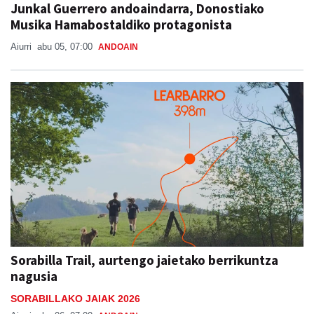
Junkal Guerrero andoaindarra, Donostiako
Musika Hamabostaldiko protagonista
Aiurri
abu 05, 07:00
ANDOAIN
Sorabilla Trail, aurtengo jaietako berrikuntza
nagusia
SORABILLAKO JAIAK 2026