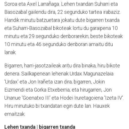
Soroa eta Axel Larrañaga. Lehen txandan Suharri eta
Basozabal gailendu dira, 22 segunduko tartea irabaziz.
Handik minutu batzuetara jokatu dute bigarren txanda
eta Suharri-Basozabal bikoteak lortu du garaipena 10
minutu eta 29 segunduko denborarekin; beste bikoteak
10 minutu eta 46 segunduko denboran amaitu ditu
lanak.
Bigarren, harri-jasotzaileak aritu dira binaka, hiru bikote
denera. Sailkapenean lehenak Urdax Magunazelaia
'Urdax' eta Jon Irañeta izan dira; bigarren, Jokin
Eizmendi eta Gorka Etxeberria; eta hirugarren, Jon
Unanue 'Goenatxo III' eta Hodei Iruretagoiena 'Izeta IV'.
Hiru minutuko bi txandatan egin dute lan. Hauxek
emaitzak:
Lehen txanda | bigarren txanda