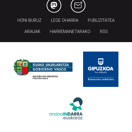
HONI BURUZ
LEGE OHARRA
PUBLIZITATEA
ARAUAK
HARREMANETARAKO
RSS