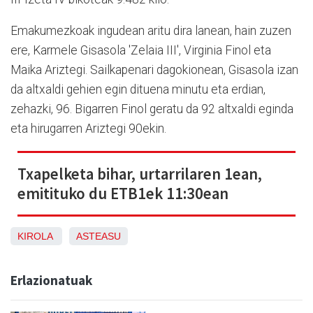
Emakumezkoak ingudean aritu dira lanean, hain zuzen
ere, Karmele Gisasola 'Zelaia III', Virginia Finol eta
Maika Ariztegi. Sailkapenari dagokionean, Gisasola izan
da altxaldi gehien egin dituena minutu eta erdian,
zehazki, 96. Bigarren Finol geratu da 92 altxaldi eginda
eta hirugarren Ariztegi 90ekin.
Txapelketa bihar, urtarrilaren 1ean,
emitituko du ETB1ek 11:30ean
KIROLA
ASTEASU
Erlazionatuak