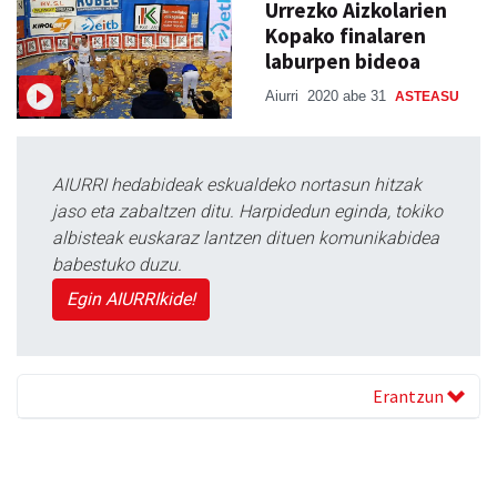
Urrezko Aizkolarien
Kopako finalaren
laburpen bideoa
Aiurri
2020 abe 31
ASTEASU
AIURRI hedabideak eskualdeko nortasun hitzak
jaso eta zabaltzen ditu. Harpidedun eginda, tokiko
albisteak euskaraz lantzen dituen komunikabidea
babestuko duzu.
Egin AIURRIkide!
Erantzun