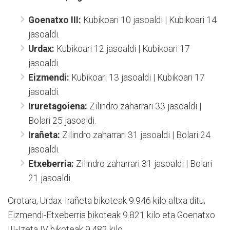
Goenatxo III:
Kubikoari 10 jasoaldi | Kubikoari 14
jasoaldi.
Urdax:
Kubikoari 12 jasoaldi | Kubikoari 17
jasoaldi.
Eizmendi:
Kubikoari 13 jasoaldi | Kubikoari 17
jasoaldi.
Iruretagoiena:
Zilindro zaharrari 33 jasoaldi |
Bolari 25 jasoaldi.
Irañeta:
Zilindro zaharrari 31 jasoaldi | Bolari 24
jasoaldi.
Etxeberria:
Zilindro zaharrari 31 jasoaldi | Bolari
21 jasoaldi.
Orotara, Urdax-Irañeta bikoteak 9.946 kilo altxa ditu;
Eizmendi-Etxeberria bikoteak 9.821 kilo eta Goenatxo
III-Izeta IV bikoteak 9.482 kilo.