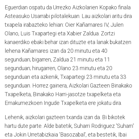
Eguerdian ospatu da Urrezko Aizkolarien Kopako finala
Asteasuko Usarrabi pilotalekuan. Lau aizkolari aritu dira
txapela irabazteko lehian: Oier Kañamares IV, Julen
Olano, Luis Txapartegi eta Xabier Zaldua. Zortzi
kanaerdiko ebaki behar izan dituzte eta lanak bukatzen
lehena Kañamares izan da 20 minutu eta 40
segunduan; bigarren, Zaldua 21 minutu eta 11
segunduan; hirugarren, Olano 23 minutu eta 20
segunduan eta azkenik, Txapartegi 23 minutu eta 33
segunduan. Horrez gainera, Aizkolari Gazteen Binakako
Txapelketa, Binakako Harri-jasotze txapelketa eta
Emakumezkoen Ingude Txapelketa ere jokatu dira.
Lehenik, aizkolari gazteen txanda izan da. Bi bikotek
hartu dute parte. Alde batetik, Suharri Rodriguez 'Suharri'
eta Jokin Urretabizkaia 'Basozabal', eta bestetik, Ibai