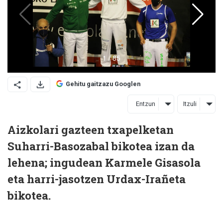
Gehitu gaitzazu Googlen
Entzun
Itzuli
Aizkolari gazteen txapelketan
Suharri-Basozabal bikotea izan da
lehena; ingudean Karmele Gisasola
eta harri-jasotzen Urdax-Irañeta
bikotea.