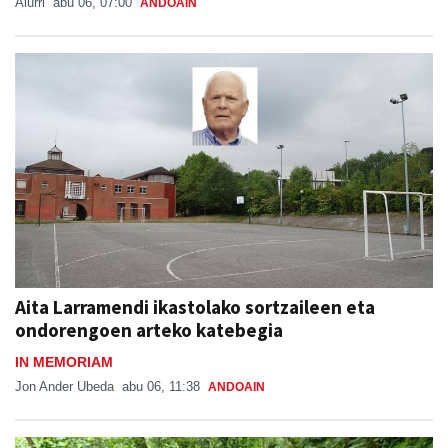
Aiurri
abu 06, 07:00
ANDOAIN
Aita Larramendi ikastolako sortzaileen eta
ondorengoen arteko katebegia
IN MEMORIAM
Jon Ander Ubeda
abu 06, 11:38
ANDOAIN