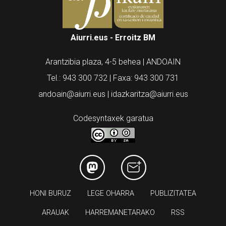
Aiurri.eus - Erroitz BM
Arantzibia plaza, 4-5 behea | ANDOAIN
Tel.: 943 300 732 | Faxa: 943 300 731
andoain@aiurri.eus | idazkaritza@aiurri.eus
Codesyntaxek garatua
HONI BURUZ
LEGE OHARRA
PUBLIZITATEA
ARAUAK
HARREMANETARAKO
RSS