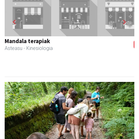
Previous
Next
Mandala terapiak
Asteasu
- Kinesiologia