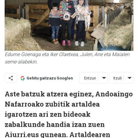
Edurne Goenaga eta Iker Olaetxea, Julen, Ane eta Maialen
seme-alabekin.
Entzun
Itzuli
Gehitu gaitzazu Googlen
Aste batzuk atzera eginez, Andoaingo
Nafarroako zubitik artaldea
igarotzen ari zen bideoak
zabalkunde handia izan zuen
Aiurri.eus gunean. Artaldearen