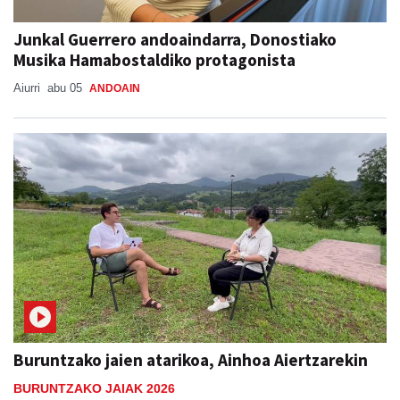
Junkal Guerrero andoaindarra, Donostiako
Musika Hamabostaldiko protagonista
Aiurri
abu 05
ANDOAIN
Buruntzako jaien atarikoa, Ainhoa Aiertzarekin
BURUNTZAKO JAIAK 2026