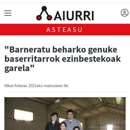
ASTEASU
"Barneratu beharko genuke
baserritarrok ezinbestekoak
garela"
Mikel Arberas
2021eko martxoaren 9a