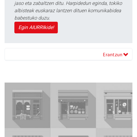
jaso eta zabaltzen ditu. Harpidedun eginda, tokiko
albisteak euskaraz lantzen dituen komunikabidea
babestuko duzu.
Egin AIURRIkide!
Erantzun