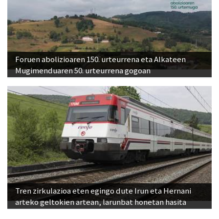
Foruen abolizioaren 150. urteurrena eta Alkateen
Mugimenduaren 50. urteurrena gogoan
Tren zirkulazioa eten egingo dute Irun eta Hernani
arteko geltokien artean, larunbat honetan hasita