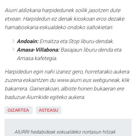
Aiurri aldizkaria harpidedunek soilik jasotzen dute
etxean. Harpidedun ez denak kioskoan eros dezake
hamaboskaria eskualdeko ondoko saltokietan:
Andoain:
Ernaitza eta Stop liburu-dendak.
Amasa-Villabona:
Basajaun liburu-denda eta
Amasa kafetegia.
Harpidedun egin nahi izanez gero, horretarako aukera
zuzena eskaintzen du www.aiurri.eus webguneak, klik
bakarrera. Gainerakoan, albiste honen bukaeran ere
baduzue Aiurrikide egiteko aukera.
GIZARTEA
ASTEASU
AIURRI hedabideak eskualdeko nortasun hitzak