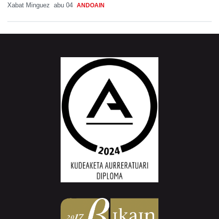
Xabat Minguez
abu 04
ANDOAIN