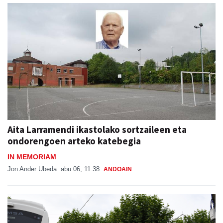
Aita Larramendi ikastolako sortzaileen eta
ondorengoen arteko katebegia
IN MEMORIAM
Jon Ander Ubeda
abu 06, 11:38
ANDOAIN