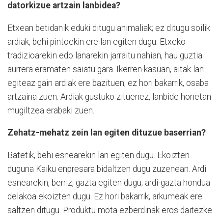
datorkizue artzain lanbidea?
Etxean betidanik eduki ditugu animaliak; ez ditugu soilik
ardiak, behi pintoekin ere lan egiten dugu. Etxeko
tradizioarekin edo lanarekin jarraitu nahian, hau guztia
aurrera eramaten saiatu gara. Ikerren kasuan, aitak lan
egiteaz gain ardiak ere bazituen; ez hori bakarrik, osaba
artzaina zuen. Ardiak gustuko zituenez, lanbide honetan
mugiltzea erabaki zuen.
Zehatz-mehatz zein lan egiten dituzue baserrian?
Batetik, behi esnearekin lan egiten dugu. Ekoizten
duguna Kaiku enpresara bidaltzen dugu zuzenean. Ardi
esnearekin, berriz, gazta egiten dugu; ardi-gazta hondua
delakoa ekoizten dugu. Ez hori bakarrik, arkumeak ere
saltzen ditugu. Produktu mota ezberdinak eros daitezke