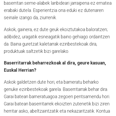
baserritan seme-alabek lanbideari jarraipena ez ematea
erabaki dutela. Esperientzia ona eduki ez dutenaren
seinale izango da, ziurrenik.
Askok, gainera, ez dute geuk ekoiztutakoa baloratzen;
adibidez, uragatik esneagatik baino gehiago ordaintzen
da. Baina guretzat kaletarrak ezinbestekoak dira,
produktuak saltzetik bizi garelako.
Baserritarrak beharrezkoak al dira, geure kasuan,
Euskal Herrian?
Askok galdetzen dute hori, eta barneratu beharko
genuke ezinbestekoak garela. Baserritarrak behar dira.
Garai batean barneratuagoa zegoen pentsamendu hori.
Garai batean baserritarrek ekoizten zutenetik bizi ziren
herritar asko, abeltzaintzatik eta nekazaritzatik. Kontua