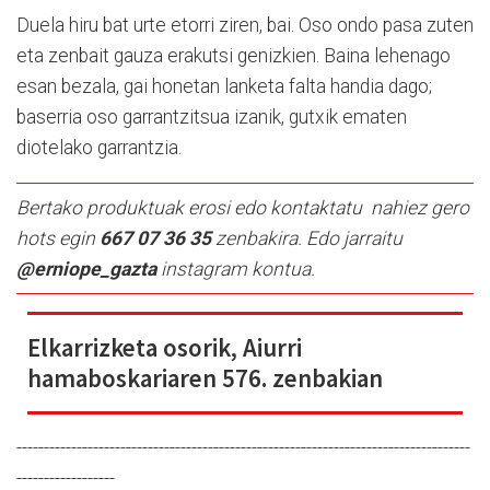
Duela hiru bat urte etorri ziren, bai. Oso ondo pasa zuten
eta zenbait gauza erakutsi genizkien. Baina lehenago
esan bezala, gai honetan lanketa falta handia dago;
baserria oso garrantzitsua izanik, gutxik ematen
diotelako garrantzia.
Bertako produktuak erosi edo kontaktatu nahiez gero
hots egin
667 07 36 35
zenbakira. Edo jarraitu
@erniope_gazta
instagram kontua.
Elkarrizketa osorik, Aiurri
hamaboskariaren 576. zenbakian
-----------------------------------------------------------------------------------
------------------