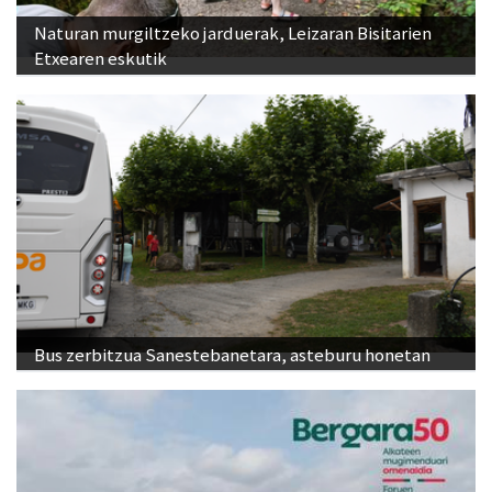
Naturan murgiltzeko jarduerak, Leizaran Bisitarien
Etxearen eskutik
Bus zerbitzua Sanestebanetara, asteburu honetan