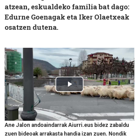
atzean, eskualdeko familia bat dago:
Edurne Goenagak eta Iker Olaetxeak
osatzen dutena.
Ane Jalon andoaindarrak Aiurri.eus bidez zabaldu
zuen bideoak arrakasta handia izan zuen. Nondik