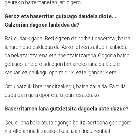
geurekin harremanetan jarriz gero.
Geroz eta baserritar gutxiago daudela diote...
Galzorian dagoen lanbidea da?
Bai, dudarik gabe. Beti egiten da norbait baserritar, baina
lanaren oso esklabua da. Asko lotzen zaituen lanbidea
da nekazaritzarena eta abeltzaintzarena. Gogorra baino
gehiago, une oro adi egon beharreko lana da. Geure
kasuan ez daukagu oporraldirik, ezta iganderik ere.
Ordu batzuk libre har ditzakegu, baina zaila da. Familia
osoa ezin gara oporretara joan, esaterako.
Baserritarren lana gutxietsita dagoela uste duzue?
Geure lana baloratuta egongo balitz, pertsona gehiagora
iristeko amua litzateke. Ikusi izan dugu zenbait