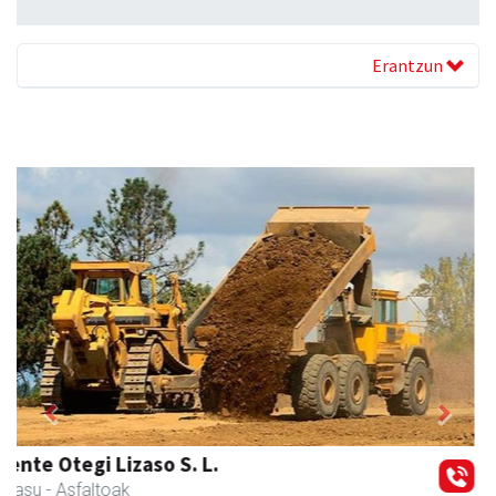
Erantzun
Previous
Next
Transportes Lakunza
Asteasu
- Garraioak