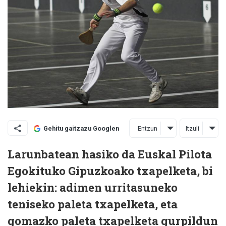
Entzun
Itzuli
Gehitu gaitzazu Googlen
Larunbatean hasiko da Euskal Pilota
Egokituko Gipuzkoako txapelketa, bi
lehiekin: adimen urritasuneko
teniseko paleta txapelketa, eta
gomazko paleta txapelketa gurpildun