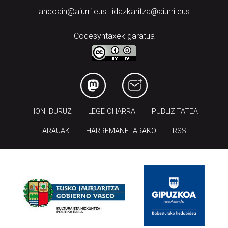
andoain@aiurri.eus | idazkaritza@aiurri.eus
Codesyntaxek garatua
HONI BURUZ
LEGE OHARRA
PUBLIZITATEA
ARAUAK
HARREMANETARAKO
RSS