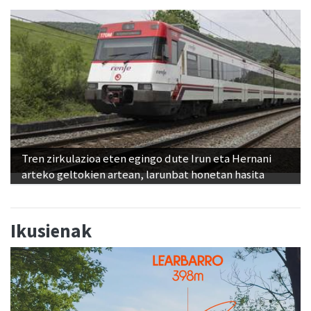
Tren zirkulazioa eten egingo dute Irun eta Hernani
arteko geltokien artean, larunbat honetan hasita
Ikusienak