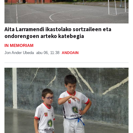
Aita Larramendi ikastolako sortzaileen eta
ondorengoen arteko katebegia
IN MEMORIAM
Jon Ander Ubeda
abu 06, 11:38
ANDOAIN