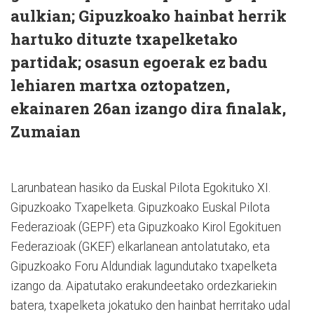
aulkian; Gipuzkoako hainbat herrik
hartuko dituzte txapelketako
partidak; osasun egoerak ez badu
lehiaren martxa oztopatzen,
ekainaren 26an izango dira finalak,
Zumaian
Larunbatean hasiko da Euskal Pilota Egokituko XI.
Gipuzkoako Txapelketa. Gipuzkoako Euskal Pilota
Federazioak (GEPF) eta Gipuzkoako Kirol Egokituen
Federazioak (GKEF) elkarlanean antolatutako, eta
Gipuzkoako Foru Aldundiak lagundutako txapelketa
izango da. Aipatutako erakundeetako ordezkariekin
batera, txapelketa jokatuko den hainbat herritako udal