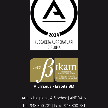
Aiurri.eus - Erroitz BM
Arantzibia plaza, 4-5 behea | ANDOAIN
Tel.: 943 300 732 | Faxa: 943 300 731