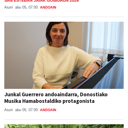
SAN ESTEBAN JAIAK GOIBURUN 2026
Aiurri
abu 05, 07:00
ANDOAIN
Junkal Guerrero andoaindarra, Donostiako
Musika Hamabostaldiko protagonista
Aiurri
abu 05, 07:00
ANDOAIN