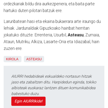
ordezkariak bildu dira aurkezpenera, eta baita parte
hartuko duten pilotari batzuk ere.
Larunbatean hasi eta ekaina bukaerara arte iraungo du
lehiak. Jardunaldiak Gipuzkoako hainbat herritan
jokatuko dituzte: Errenteria, Usurbil,
Asteasu
, Zumaia,
Ataun, Mutriku, Alkiza, Lasarte-Oria eta Idiazabal, hain
zuzen ere.
KIROLA
ASTEASU
AIURRI hedabideak eskualdeko nortasun hitzak
jaso eta zabaltzen ditu. Harpidedun eginda, tokiko
albisteak euskaraz lantzen dituen komunikabidea
babestuko duzu.
Egin AIURRIkide!