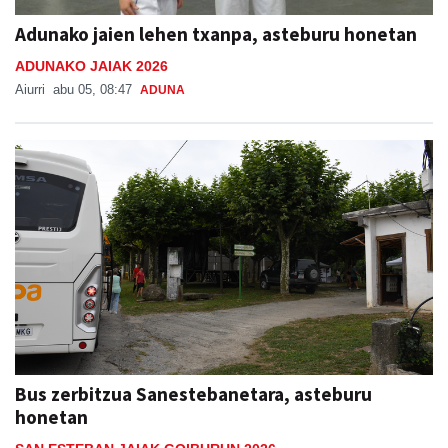
Adunako jaien lehen txanpa, asteburu honetan
ADUNAKO JAIAK 2026
Aiurri
abu 05, 08:47
ADUNA
Bus zerbitzua Sanestebanetara, asteburu
honetan