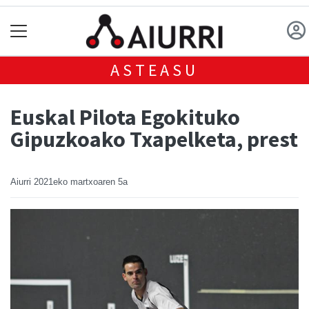
ASTEASU
Euskal Pilota Egokituko
Gipuzkoako Txapelketa, prest
Aiurri
2021eko martxoaren 5a