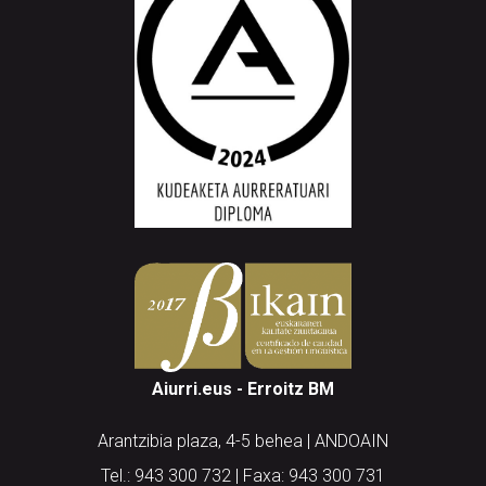
Aiurri.eus - Erroitz BM
Arantzibia plaza, 4-5 behea | ANDOAIN
Tel.: 943 300 732 | Faxa: 943 300 731