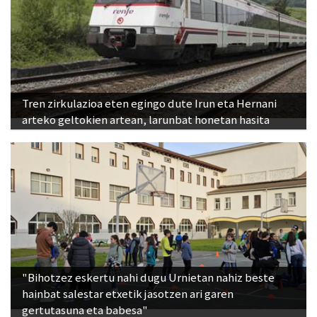
Tren zirkulazioa eten egingo dute Irun eta Hernani
arteko geltokien artean, larunbat honetan hasita
"Bihotzez eskertu nahi dugu Urnietan nahiz beste
hainbat salestar etxetik jasotzen ari garen
gertutasuna eta babesa"