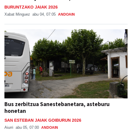
BURUNTZAKO JAIAK 2026
Xabat Minguez
abu 04, 07:05
ANDOAIN
Bus zerbitzua Sanestebanetara, asteburu
honetan
SAN ESTEBAN JAIAK GOIBURUN 2026
Aiurri
abu 05, 07:00
ANDOAIN