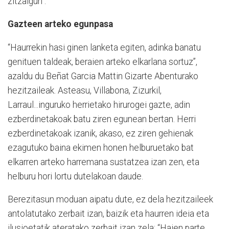
zitzaigun”.
Gazteen arteko egunpasa
“Haurrekin hasi ginen lanketa egiten, adinka banatu
genituen taldeak, beraien arteko elkarlana sortuz”,
azaldu du Beñat Garcia Mattin Gizarte Abenturako
hezitzaileak. Asteasu, Villabona, Zizurkil,
Larraul...inguruko herrietako hirurogei gazte, adin
ezberdinetakoak batu ziren egunean bertan. Herri
ezberdinetakoak izanik, akaso, ez ziren gehienak
ezagutuko baina ekimen honen helburuetako bat
elkarren arteko harremana sustatzea izan zen, eta
helburu hori lortu dutelakoan daude.
Berezitasun moduan aipatu dute, ez dela hezitzaileek
antolatutako zerbait izan, baizik eta haurren ideia eta
ilusioetatik ateratako zerbait izan zela: “Haien parte