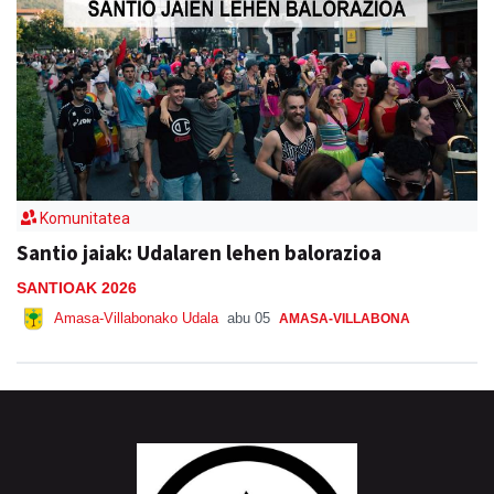
Komunitatea
Santio jaiak: Udalaren lehen balorazioa
SANTIOAK 2026
Amasa-Villabonako Udala
abu 05
AMASA-VILLABONA