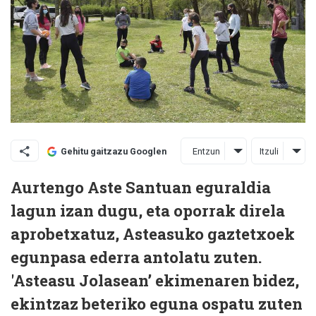
Entzun
Itzuli
Gehitu gaitzazu Googlen
Aurtengo Aste Santuan eguraldia
lagun izan dugu, eta oporrak direla
aprobetxatuz, Asteasuko gaztetxoek
egunpasa ederra antolatu zuten.
'Asteasu Jolasean’ ekimenaren bidez,
ekintzaz beteriko eguna ospatu zuten