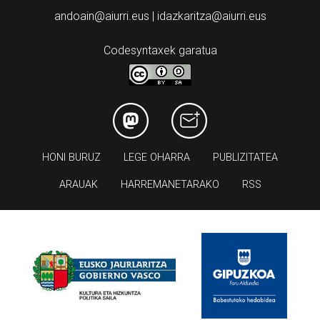
andoain@aiurri.eus | idazkaritza@aiurri.eus
Codesyntaxek garatua
HONI BURUZ
LEGE OHARRA
PUBLIZITATEA
ARAUAK
HARREMANETARAKO
RSS