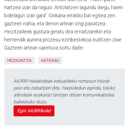
hartzea izan da nagusi. Antolatzen lagundu diegu, haien
bidelagun izan gara”. Ginkana erraldoi bat egitea zen
gazteen nahia, eta denon artean ongi pasatzea.
Hezitzaileek gustura geratu dira emaitzarekin eta
hemendik aurrera prozesu ezinbestekoa iruditzen zaie.
Gazteen artean saretxoa sortu dadin.
HEZKUNTZA
ASTEASU
AIURRI hedabideak eskualdeko nortasun hitzak
jaso eta zabaltzen ditu. Harpidedun eginda, tokiko
albisteak euskaraz lantzen dituen komunikabidea
babestuko duzu.
Egin AIURRIkide!