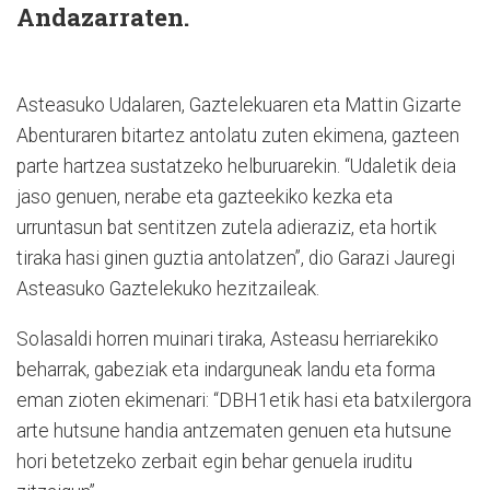
Andazarraten.
Asteasuko Udalaren, Gaztelekuaren eta Mattin Gizarte
Abenturaren bitartez antolatu zuten ekimena, gazteen
parte hartzea sustatzeko helburuarekin. “Udaletik deia
jaso genuen, nerabe eta gazteekiko kezka eta
urruntasun bat sentitzen zutela adieraziz, eta hortik
tiraka hasi ginen guztia antolatzen”, dio Garazi Jauregi
Asteasuko Gaztelekuko hezitzaileak.
Solasaldi horren muinari tiraka, Asteasu herriarekiko
beharrak, gabeziak eta indarguneak landu eta forma
eman zioten ekimenari: “DBH1etik hasi eta batxilergora
arte hutsune handia antzematen genuen eta hutsune
hori betetzeko zerbait egin behar genuela iruditu