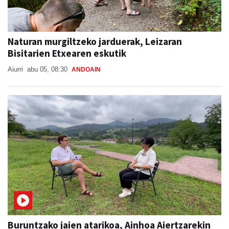
Naturan murgiltzeko jarduerak, Leizaran
Bisitarien Etxearen eskutik
Aiurri
abu 05, 08:30
ANDOAIN
Buruntzako jaien atarikoa, Ainhoa Aiertzarekin