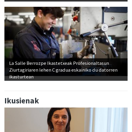
La Salle Berrozpe Ikastetxeak Profesionaltasun
Ziurtagiriaren lehen C gradua eskainiko du datorren
ikasturtean
Ikusienak