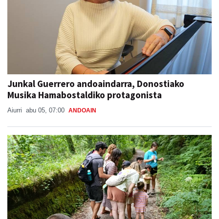
Junkal Guerrero andoaindarra, Donostiako
Musika Hamabostaldiko protagonista
Aiurri
abu 05, 07:00
ANDOAIN