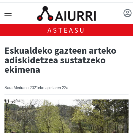
ASTEASU
Eskualdeko gazteen arteko
adiskidetzea sustatzeko
ekimena
Sara Medrano
2021eko apirilaren 22a