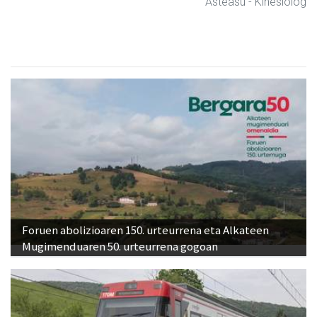
Asteasu
- Kinesiologia
Foruen abolizioaren 150. urteurrena eta Alkateen
Mugimenduaren 50. urteurrena gogoan