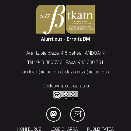
Aiurri.eus - Erroitz BM
Arantzibia plaza, 4-5 behea | ANDOAIN
Tel.: 943 300 732 | Faxa: 943 300 731
andoain@aiurri.eus | idazkaritza@aiurri.eus
Codesyntaxek garatua
HONI BURUZ
LEGE OHARRA
PUBLIZITATEA