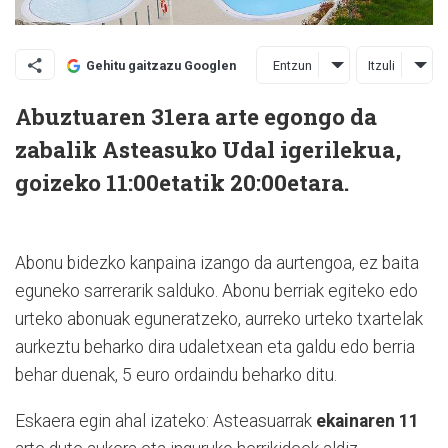
Entzun
Itzuli
Gehitu gaitzazu Googlen
Abuztuaren 31era arte egongo da
zabalik Asteasuko Udal igerilekua,
goizeko 11:00etatik 20:00etara.
Abonu bidezko kanpaina izango da aurtengoa, ez baita
eguneko sarrerarik salduko.
Abonu berriak egiteko edo
urteko abonuak eguneratzeko, aurreko urteko txartelak
aurkeztu beharko dira udaletxean eta galdu edo berria
behar duenak, 5 euro ordaindu beharko ditu.
Eskaera egin ahal izateko: Asteasuarrak
ekainaren 11