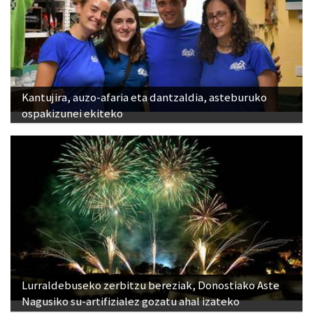
Kantujira, auzo-afaria eta dantzaldia, asteburuko
ospakizunei ekiteko
Lurraldebuseko zerbitzu bereziak, Donostiako Aste
Nagusiko su-artifizialez gozatu ahal izateko