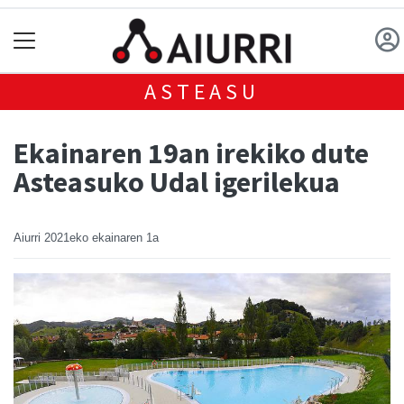
ASTEASU
Ekainaren 19an irekiko dute
Asteasuko Udal igerilekua
Aiurri
2021eko ekainaren 1a