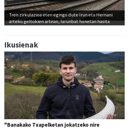
Tren zirkulazioa eten egingo dute Irun eta Hernani
arteko geltokien artean, larunbat honetan hasita
Ikusienak
"Banakako Txapelketan jokatzeko nire