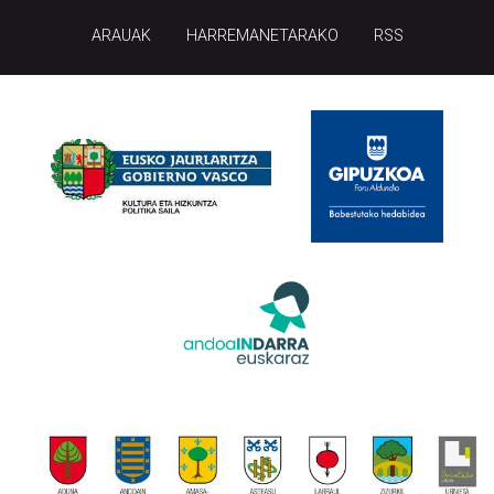
ARAUAK
HARREMANETARAKO
RSS