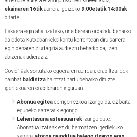
arte dute aukera eta inguruko herrikideek aldiz,
ekainaren 16tik
aurrera, goizeko
9:00etatik 14:00ak
bitarte.
Eskaera egin ahal izateko, une berean ordaindu beharko
da edota Kutxabankeko kontu korrontean diru sarrera
egin denaren ziurtagiria aurkeztu beharko da, izen
abizenak adieraziz.
Covid19ak sortutako egoeraren aurrean, erabiltzaileek
hainbat
baldintza
haintzat hartu beharko dituzte
igerilekuaren erabileraren inguruan:
Abonua egitea
derrigorrezkoa izango da, ez baita
eguneko sarrerarik egongo.
Lehentasuna asteasuarrek
izango dute.
Abonatua izateak ez du bermatzen igerilekuko
sarrera,
aforoa gainditua balego itxaron egin