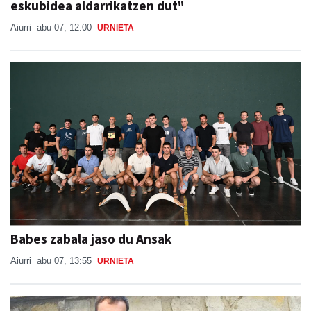
eskubidea aldarrikatzen dut"
Aiurri
abu 07, 12:00
URNIETA
Babes zabala jaso du Ansak
Aiurri
abu 07, 13:55
URNIETA