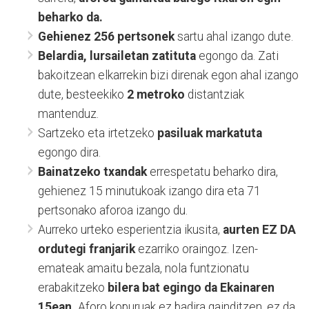
beharko da.
Gehienez 256 pertsonek
sartu ahal izango dute.
Belardia, lursailetan zatituta
egongo da. Zati
bakoitzean elkarrekin bizi direnak egon ahal izango
dute, besteekiko
2 metroko
distantziak
mantenduz.
Sartzeko eta irtetzeko
pasiluak markatuta
egongo dira.
Bainatzeko txandak
errespetatu beharko dira,
gehienez 15 minutukoak izango dira eta 71
pertsonako aforoa izango du.
Aurreko urteko esperientzia ikusita,
aurten EZ DA
ordutegi franjarik
ezarriko oraingoz. Izen-
emateak amaitu bezala, nola funtzionatu
erabakitzeko
bilera bat egingo da Ekainaren
15ean.
Aforo kopuruak ez badira gainditzen, ez da