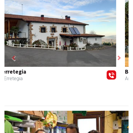
Previous
Next
Bixente Otegi Lizaso S. L.
Asteasu
- Asfaltoak