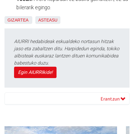
bilerarik egingo.
GIZARTEA
ASTEASU
AIURRI hedabideak eskualdeko nortasun hitzak
jaso eta zabaltzen ditu. Harpidedun eginda, tokiko
albisteak euskaraz lantzen dituen komunikabidea
babestuko duzu.
Egin AIURRIkide!
Erantzun