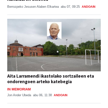
Berrozpeko Jesusen Alaben Elkartea
abu 07, 09:25
ANDOAIN
Aita Larramendi ikastolako sortzaileen eta
ondorengoen arteko katebegia
IN MEMORIAM
Jon Ander Ubeda
abu 06, 11:38
ANDOAIN