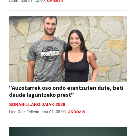
Aiurri
abu 07, 12:00
URNIETA
"Auzotarrek oso ondo erantzuten dute, beti
daude laguntzeko prest"
SORABILLAKO JAIAK 2026
Lide Ruiz Telleria
abu 07, 08:00
ANDOAIN