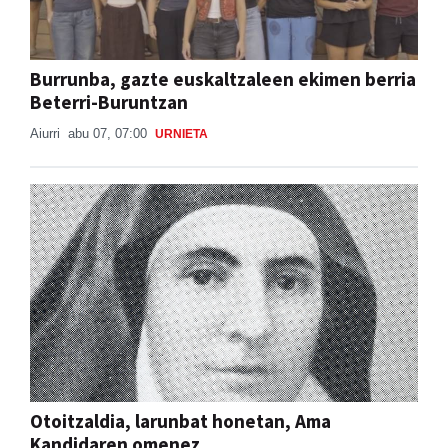
Burrunba, gazte euskaltzaleen ekimen berria
Beterri-Buruntzan
Aiurri
abu 07, 07:00
URNIETA
Otoitzaldia, larunbat honetan, Ama
Kandidaren omenez