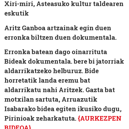
Xiri-miri, Asteasuko kultur taldearen
eskutik
Aritz Ganboa artzainak egin duen
erronka biltzen duen dokumentala.
Erronka batean dago oinarrituta
Bideak dokumentala. bere bi jatorriak
aldarrikatzeko helburuz. Bide
horretatik landa eremu bat
aldarrikatu nahi Aritzek. Gazta bat
motxilan sartuta, Arruazutik
Isabarako bidea egiten ikusiko dugu,
Pirinioak zeharkatuta.
{AURKEZPEN
BIDEOA}