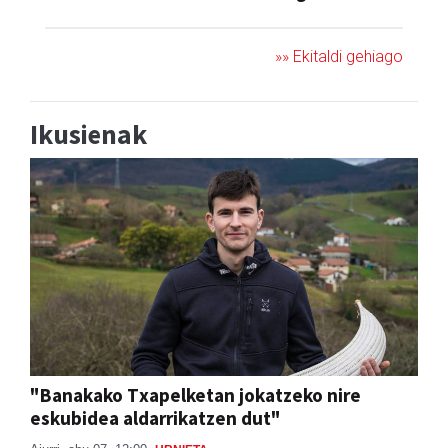
»» Ekitaldi gehiago
Ikusienak
"Banakako Txapelketan jokatzeko nire
eskubidea aldarrikatzen dut"