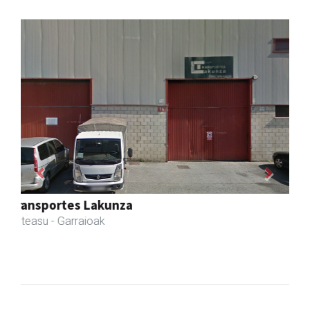
Previous
Next
Izurtzu erretegia
Asteasu
- Erretegia