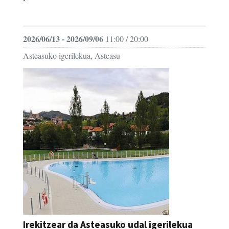
AZOKA
2026/06/13 - 2026/09/06
11:00 / 20:00
Asteasuko igerilekua, Asteasu
Irekitzear da Asteasuko udal igerilekua