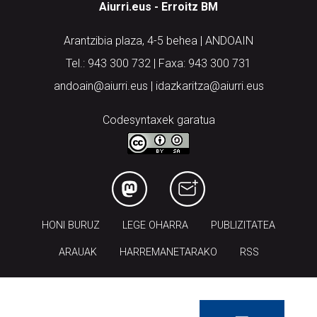
Aiurri.eus - Erroitz BM
Arantzibia plaza, 4-5 behea | ANDOAIN
Tel.: 943 300 732 | Faxa: 943 300 731
andoain@aiurri.eus | idazkaritza@aiurri.eus
Codesyntaxek garatua
HONI BURUZ
LEGE OHARRA
PUBLIZITATEA
ARAUAK
HARREMANETARAKO
RSS