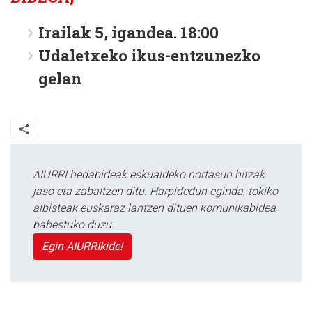
Irailak 5, igandea. 18:00
Udaletxeko ikus-entzunezko
gelan
AIURRI hedabideak eskualdeko nortasun hitzak
jaso eta zabaltzen ditu. Harpidedun eginda, tokiko
albisteak euskaraz lantzen dituen komunikabidea
babestuko duzu.
Egin AIURRIkide!