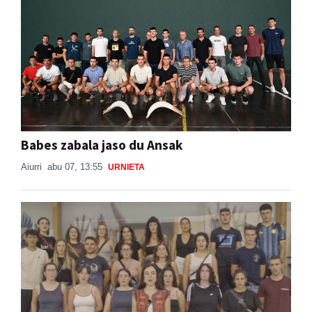
Babes zabala jaso du Ansak
Aiurri
abu 07, 13:55
URNIETA