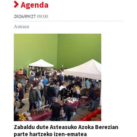
Agenda
2026/09/27
09:00
Asteasu
Zabaldu dute Asteasuko Azoka Berezian
parte hartzeko izen-ematea