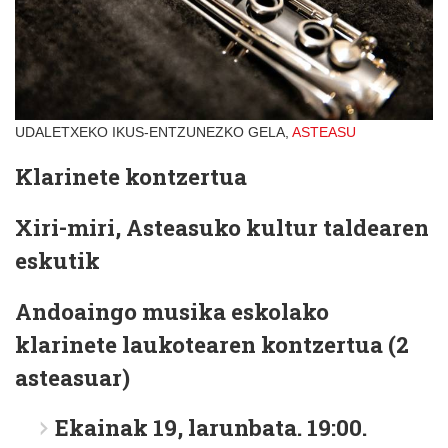
UDALETXEKO IKUS-ENTZUNEZKO GELA,
ASTEASU
Klarinete kontzertua
Xiri-miri, Asteasuko kultur taldearen
eskutik
Andoaingo musika eskolako
klarinete laukotearen kontzertua (2
asteasuar)
Ekainak 19, larunbata. 19:00.