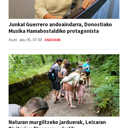
Junkal Guerrero andoaindarra, Donostiako
Musika Hamabostaldiko protagonista
Aiurri
abu 05, 07:00
ANDOAIN
Naturan murgiltzeko jarduerak, Leizaran