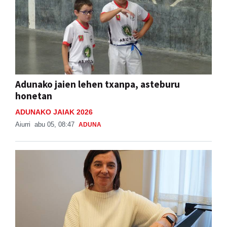
Adunako jaien lehen txanpa, asteburu
honetan
ADUNAKO JAIAK 2026
Aiurri
abu 05, 08:47
ADUNA