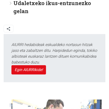
Udaletxeko ikus-entzunezko
gelan
AIURRI hedabideak eskualdeko nortasun hitzak
jaso eta zabaltzen ditu. Harpidedun eginda, tokiko
albisteak euskaraz lantzen dituen komunikabidea
babestuko duzu.
Egin AIURRIkide!