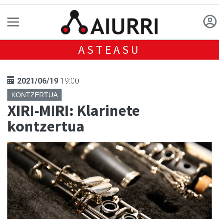
ASTEASU
2021/06/19
19:00
KONTZERTUA
XIRI-MIRI: Klarinete
kontzertua