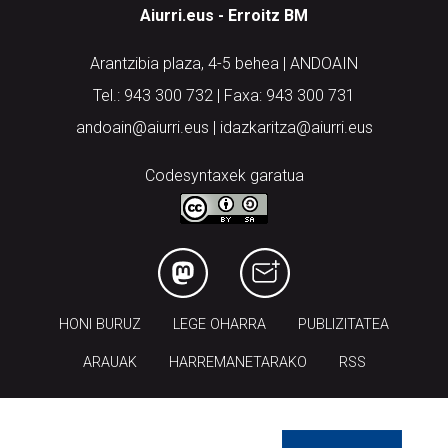
Aiurri.eus - Erroitz BM
Arantzibia plaza, 4-5 behea | ANDOAIN
Tel.: 943 300 732 | Faxa: 943 300 731
andoain@aiurri.eus | idazkaritza@aiurri.eus
Codesyntaxek garatua
HONI BURUZ
LEGE OHARRA
PUBLIZITATEA
ARAUAK
HARREMANETARAKO
RSS