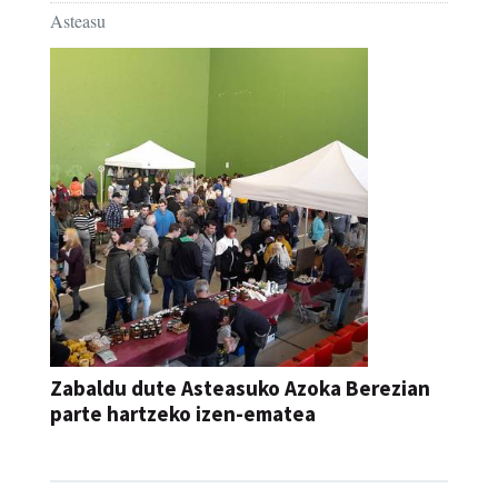
Asteasu
Zabaldu dute Asteasuko Azoka Berezian
parte hartzeko izen-ematea
AZOKA