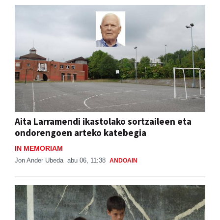
Aita Larramendi ikastolako sortzaileen eta
ondorengoen arteko katebegia
IN MEMORIAM
Jon Ander Ubeda
abu 06, 11:38
ANDOAIN