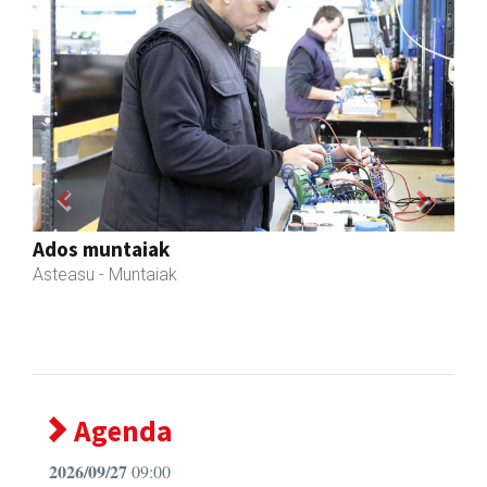
Previous
Next
Txortu mekanizaketa eta muntaketa
Asteasu
- Mekanizatuak
Agenda
2026/09/27
09:00