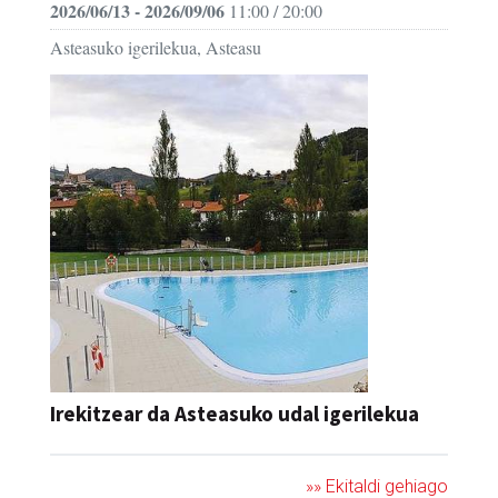
2026/06/13 - 2026/09/06
11:00 / 20:00
Asteasuko igerilekua, Asteasu
Irekitzear da Asteasuko udal igerilekua
»» Ekitaldi gehiago