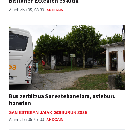
Bisitarien Etxearen eskutik
Aiurri
abu 05, 08:30
ANDOAIN
Bus zerbitzua Sanestebanetara, asteburu
honetan
SAN ESTEBAN JAIAK GOIBURUN 2026
Aiurri
abu 05, 07:00
ANDOAIN