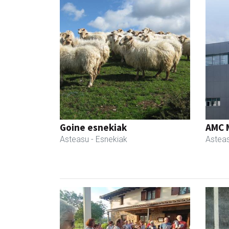
Goine esnekiak
AMC 
Asteasu
- Esnekiak
Astea