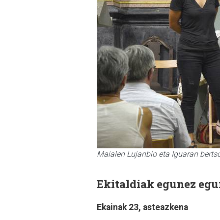
Maialen Lujanbio eta Iguaran berts
Ekitaldiak egunez egu
Ekainak 23,
asteazkena