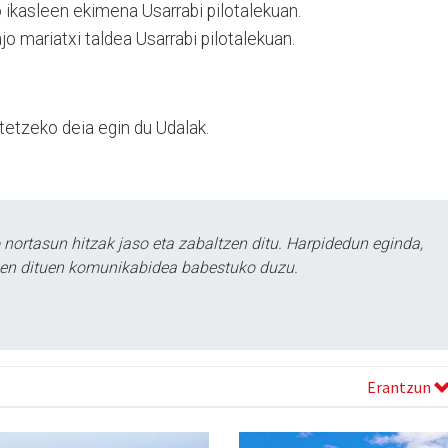
ikasleen ekimena Usarrabi pilotalekuan.
jo mariatxi taldea Usarrabi pilotalekuan.
tetzeko deia egin du Udalak.
ortasun hitzak jaso eta zabaltzen ditu. Harpidedun eginda,
tzen dituen komunikabidea babestuko duzu.
Erantzun