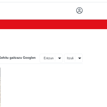
Gehitu gaitzazu Googlen
Entzun
Itzuli