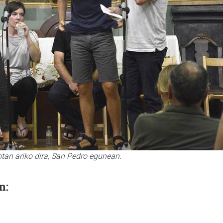
otan ariko dira, San Pedro egunean.
n: