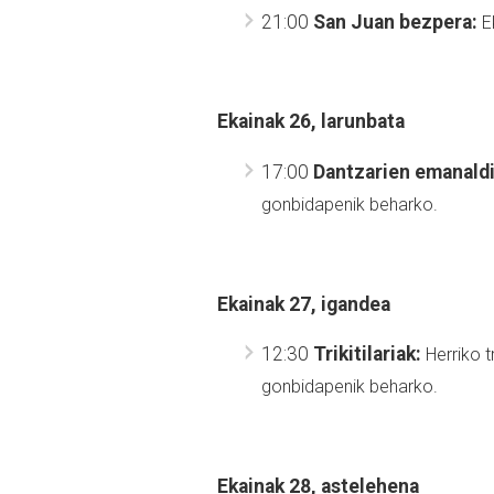
21:00
San Juan bezpera:
E
Ekainak 26,
larunbata
17:00
Dantzarien emanald
gonbidapenik beharko.
Ekainak 27,
igandea
12:30
Trikitilariak:
Herriko t
gonbidapenik beharko.
Ekainak 28,
astelehena