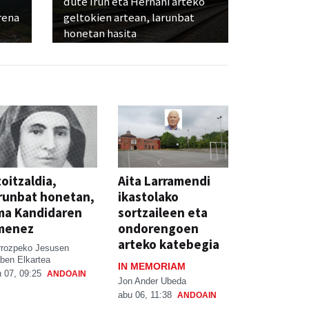
dute Irun eta Hernani arteko
rena
geltokien artean, larunbat
honetan hasita
oitzaldia,
Aita Larramendi
runbat honetan,
ikastolako
ma Kandidaren
sortzaileen eta
menez
ondorengoen
arteko katebegia
rrozpeko Jesusen
ben Elkartea
IN MEMORIAM
 07, 09:25
ANDOAIN
Jon Ander Ubeda
abu 06, 11:38
ANDOAIN