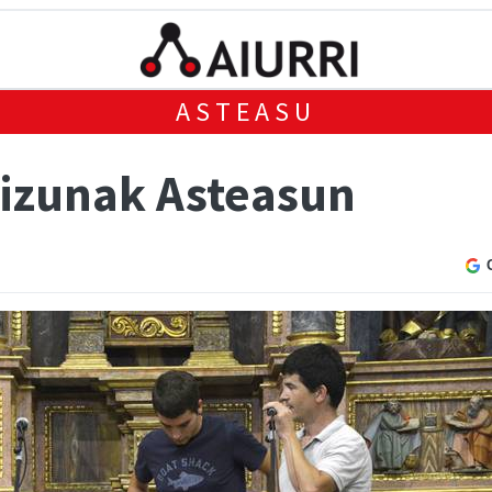
ASTEASU
izunak Asteasun