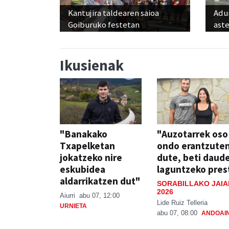
Kantujira taldearen saioa
Adun
Goiburuko festetan
ast
Ikusienak
"Banakako
"Auzotarrek oso
Txapelketan
ondo erantzute
jokatzeko nire
dute, beti daud
eskubidea
laguntzeko pres
aldarrikatzen dut"
SORABILLAKO JAIA
2026
Aiurri
abu 07, 12:00
Lide Ruiz Telleria
URNIETA
abu 07, 08:00
ANDOAI