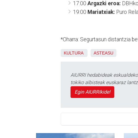
17:00
Argazki eroa:
DBHko 
19:00
Mariatxiak:
Puro Rela
*Oharra: Segurtasun distantzia be
KULTURA
ASTEASU
AIURRI hedabideak eskualdeko n
tokiko albisteak euskaraz lan
Egin AIURRIkide!