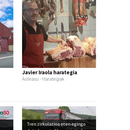
Javier Iraola harategia
Asteasu
- Harategiak
Tren zirkulazioa eten egingo