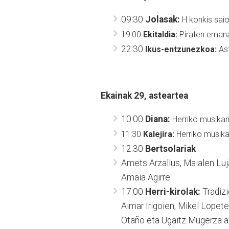
09:30
Jolasak:
H konkis saio
19:00
Ekitaldia:
Piraten emana
22:30
Ikus-entzunezkoa:
As
Ekainak 29,
asteartea
10:00
Diana:
Herriko musikari
11:30
Kalejira:
Herriko musika
12:30
Bertsolariak
Amets Arzallus, Maialen Luja
Amaia Agirre.
17:00
Herri-kirolak:
Tradizi
Aimar Irigoien, Mikel Lopete
Otaño eta Ugaitz Mugerza aiz