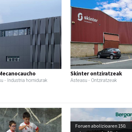
Mecanocaucho
Skinter ontziratzeak
su
- Industria hornidurak
Asteasu
- Ontziratzeak
Foruen abolizioaren 150.