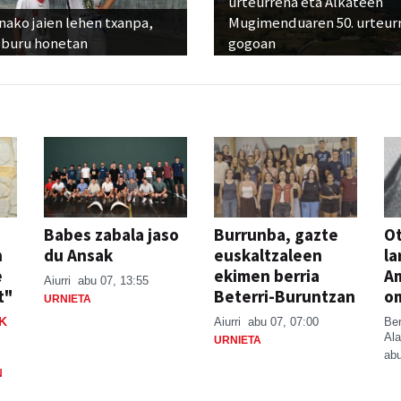
urteurrena eta Alkateen
ako jaien lehen txanpa,
Mugimenduaren 50. urteur
eburu honetan
gogoan
Babes zabala jaso
Burrunba, gazte
Ot
n
du Ansak
euskaltzaleen
la
e
ekimen berria
A
Aiurri
abu 07, 13:55
t"
Beterri-Buruntzan
o
URNIETA
K
Aiurri
abu 07, 07:00
Be
Ala
URNIETA
abu
N