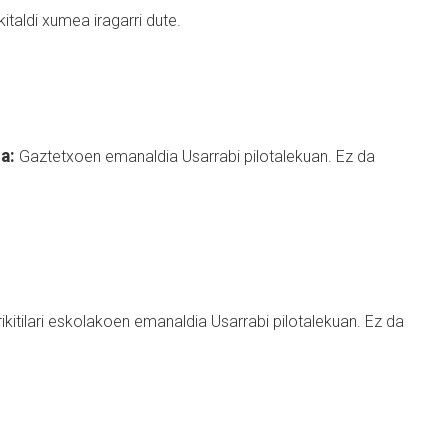
kitaldi xumea iragarri dute.
ia:
Gaztetxoen emanaldia Usarrabi pilotalekuan. Ez da
rikitilari eskolakoen emanaldia Usarrabi pilotalekuan. Ez da