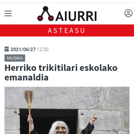
ASTEASU
2021/06/27
12:30
MUSIKA
Herriko trikitilari eskolako
emanaldia