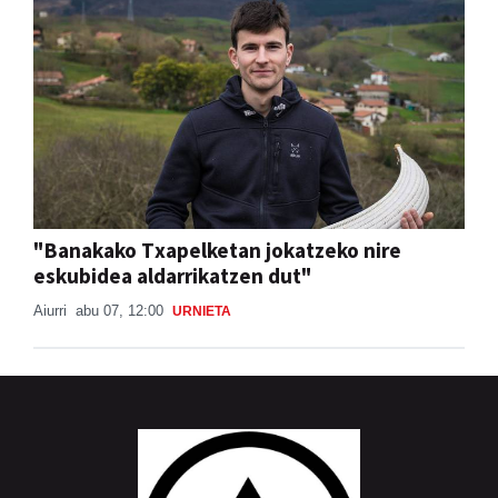
"Banakako Txapelketan jokatzeko nire
eskubidea aldarrikatzen dut"
Aiurri
abu 07, 12:00
URNIETA