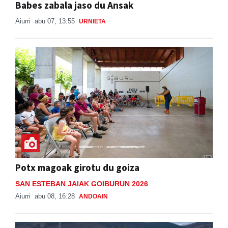
Babes zabala jaso du Ansak
Aiurri
abu 07, 13:55
URNIETA
Potx magoak girotu du goiza
SAN ESTEBAN JAIAK GOIBURUN 2026
Aiurri
abu 08, 16:28
ANDOAIN