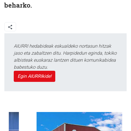
beharko.
AIURRI hedabideak eskualdeko nortasun hitzak
jaso eta zabaltzen ditu. Harpidedun eginda, tokiko
albisteak euskaraz lantzen dituen komunikabidea
babestuko duzu.
Egin AIURRIkide!