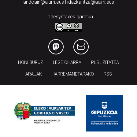
andoain@aiurri.eus | idazkaritza@aiurri.eus
Codesyntaxek garatua
HONI BURUZ
LEGE OHARRA
PUBLIZITATEA
ARAUAK
HARREMANETARAKO
RSS