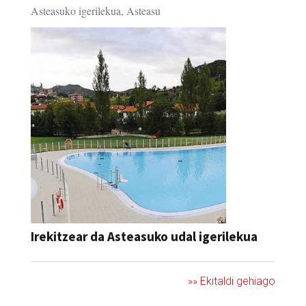
Asteasuko igerilekua, Asteasu
Irekitzear da Asteasuko udal igerilekua
»» Ekitaldi gehiago