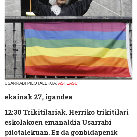
USARRABI PILOTALEKUA,
ASTEASU
ekainak 27,
igandea
12:30
Trikitilariak.
Herriko trikitilari
eskolakoen emanaldia Usarrabi
pilotalekuan. Ez da gonbidapenik