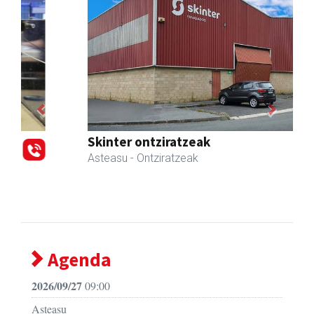
Previous
Next
Skinter ontziratzeak
Asteasu
- Ontziratzeak
Agenda
2026/09/27
09:00
Asteasu