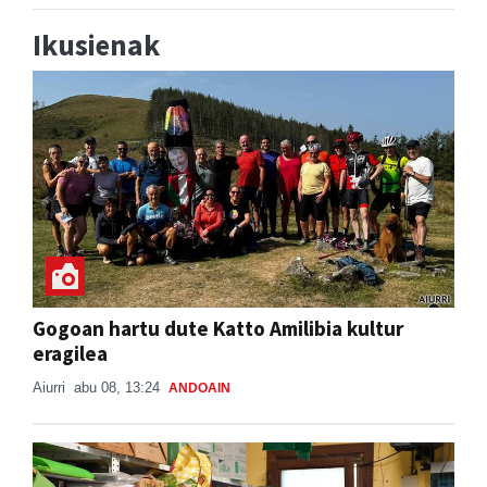
Ikusienak
Gogoan hartu dute Katto Amilibia kultur
eragilea
Aiurri
abu 08, 13:24
ANDOAIN