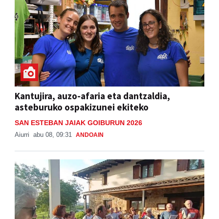
Kantujira, auzo-afaria eta dantzaldia,
asteburuko ospakizunei ekiteko
SAN ESTEBAN JAIAK GOIBURUN 2026
Aiurri
abu 08, 09:31
ANDOAIN