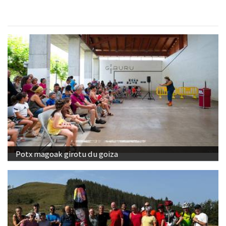
Potx magoak girotu du goiza