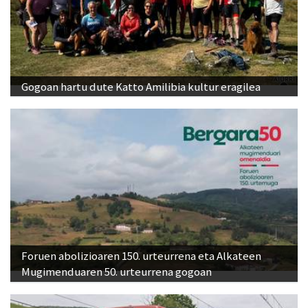
Gogoan hartu dute Katto Amilibia kultur eragilea
Foruen abolizioaren 150. urteurrena eta Alkateen
Mugimenduaren 50. urteurrena gogoan