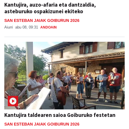
Kantujira, auzo-afaria eta dantzaldia,
asteburuko ospakizunei ekiteko
SAN ESTEBAN JAIAK GOIBURUN 2026
Aiurri
abu 08, 09:31
ANDOAIN
Kantujira taldearen saioa Goiburuko festetan
SAN ESTEBAN JAIAK GOIBURUN 2026