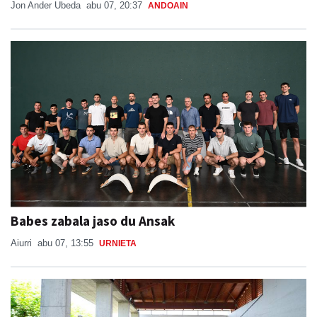
Jon Ander Ubeda
abu 07, 20:37
ANDOAIN
Babes zabala jaso du Ansak
Aiurri
abu 07, 13:55
URNIETA