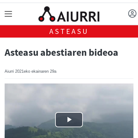
ASTEASU
Asteasu abestiaren bideoa
Aiurri
2021eko ekainaren 29a