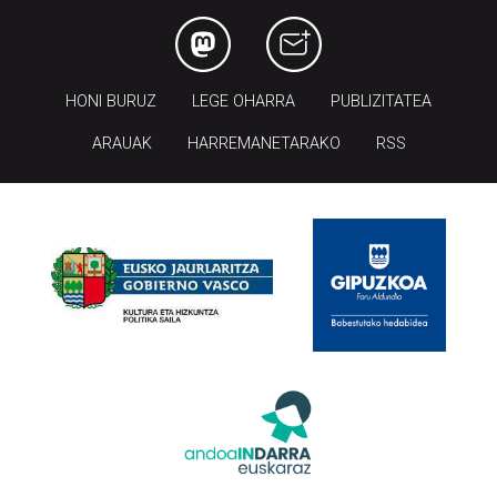
HONI BURUZ
LEGE OHARRA
PUBLIZITATEA
ARAUAK
HARREMANETARAKO
RSS