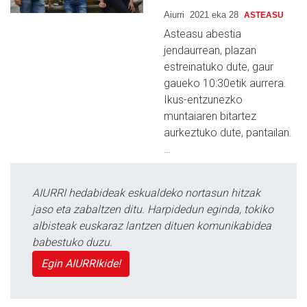
Aiurri
2021 eka 28
ASTEASU
Asteasu abestia
jendaurrean, plazan
estreinatuko dute, gaur
gaueko 10:30etik aurrera.
Ikus-entzunezko
muntaiaren bitartez
aurkeztuko dute, pantailan.
…
AIURRI hedabideak eskualdeko nortasun hitzak
jaso eta zabaltzen ditu. Harpidedun eginda, tokiko
albisteak euskaraz lantzen dituen komunikabidea
babestuko duzu.
Egin AIURRIkide!