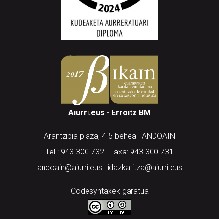
Aiurri.eus - Erroitz BM
Arantzibia plaza, 4-5 behea | ANDOAIN
Tel.: 943 300 732 | Faxa: 943 300 731
andoain@aiurri.eus | idazkaritza@aiurri.eus
Codesyntaxek garatua