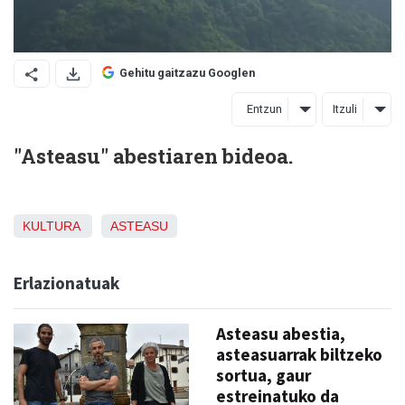
Gehitu gaitzazu Googlen
Entzun
Itzuli
"Asteasu" abestiaren bideoa.
KULTURA
ASTEASU
Erlazionatuak
Asteasu abestia,
asteasuarrak biltzeko
sortua, gaur
estreinatuko da