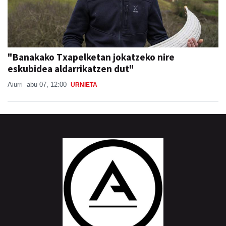
"Banakako Txapelketan jokatzeko nire
eskubidea aldarrikatzen dut"
Aiurri
abu 07, 12:00
URNIETA