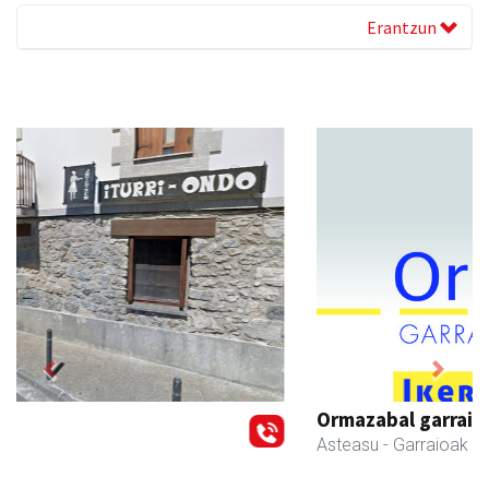
Erantzun
Previous
Next
Ormazabal garraioak
Asteasu
- Garraioak