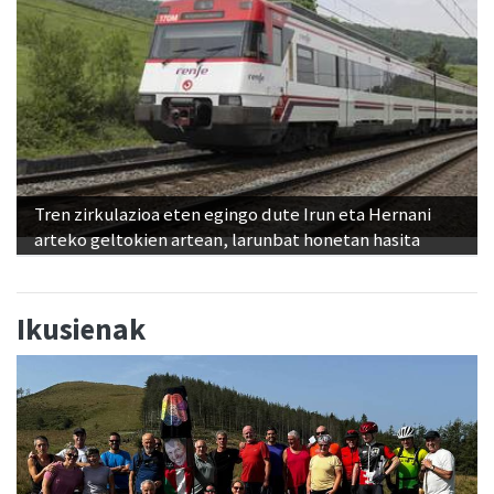
Tren zirkulazioa eten egingo dute Irun eta Hernani
arteko geltokien artean, larunbat honetan hasita
Ikusienak