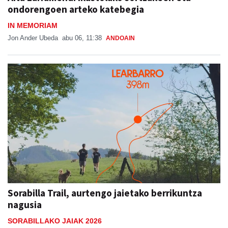
ondorengoen arteko katebegia
IN MEMORIAM
Jon Ander Ubeda
abu 06, 11:38
ANDOAIN
Sorabilla Trail, aurtengo jaietako berrikuntza
nagusia
SORABILLAKO JAIAK 2026