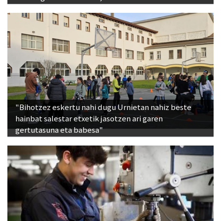
"Bihotzez eskertu nahi dugu Urnietan nahiz beste
hainbat salestar etxetik jasotzen ari garen
gertutasuna eta babesa"