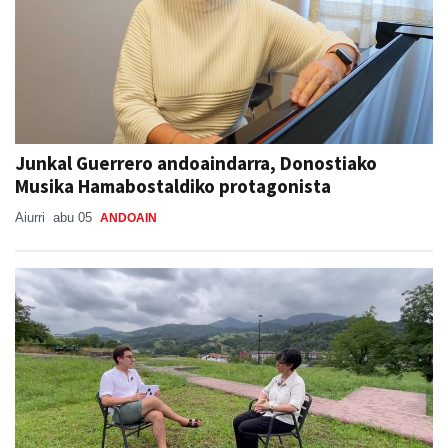
Junkal Guerrero andoaindarra, Donostiako
Musika Hamabostaldiko protagonista
Aiurri
abu 05
ANDOAIN