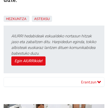
HEZKUNTZA
ASTEASU
AIURRI hedabideak eskualdeko nortasun hitzak
jaso eta zabaltzen ditu. Harpidedun eginda, tokiko
albisteak euskaraz lantzen dituen komunikabidea
babestuko duzu.
Egin AIURRIkide!
Erantzun