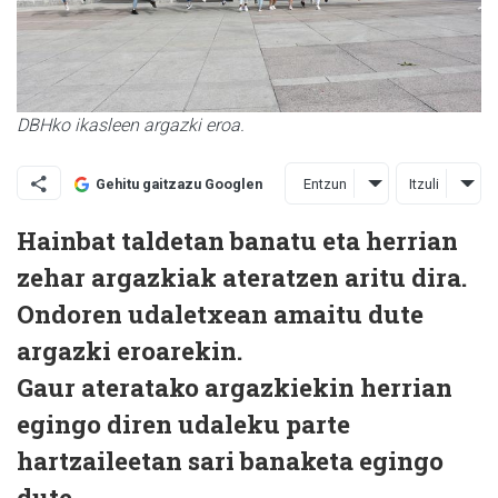
DBHko ikasleen argazki eroa.
Entzun
Itzuli
Gehitu gaitzazu Googlen
Hainbat taldetan banatu eta herrian
zehar argazkiak ateratzen aritu dira.
Ondoren udaletxean amaitu dute
argazki eroarekin.
Gaur ateratako argazkiekin herrian
egingo diren udaleku parte
hartzaileetan sari banaketa egingo
dute.