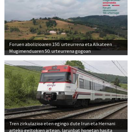
Foruen abolizioaren 150. urteurrena eta Alkateen
Mugimenduaren 50. urteurrena gogoan
Tren zirkulazioa eten egingo dute Irun eta Hernani
arteko geltokien artean, larunbat honetan hasita