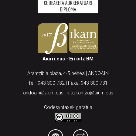
Aiurri.eus - Erroitz BM
Arantzibia plaza, 4-5 behea | ANDOAIN
Tel.: 943 300 732 | Faxa: 943 300 731
andoain@aiurri.eus | idazkaritza@aiurri.eus
Codesyntaxek garatua