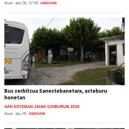
Aiurri
abu 06, 07:00
ANDOAIN
Bus zerbitzua Sanestebanetara, asteburu
honetan
SAN ESTEBAN JAIAK GOIBURUN 2026
Aiurri
abu 05
ANDOAIN