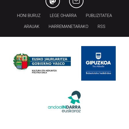
HONI BURUZ
LEGE OHARRA
PUBLIZITATEA
ARAUAK
HARREMANETARAKO
RSS