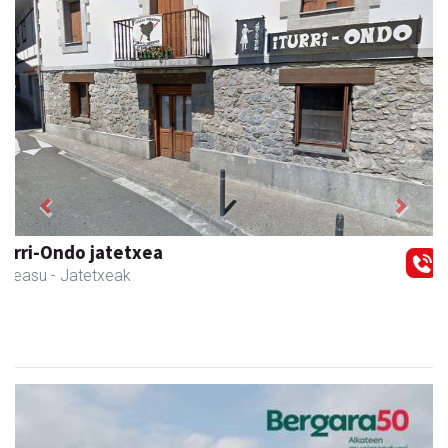
Previous
Next
Ormazabal garraioak
Asteasu
- Garraioak