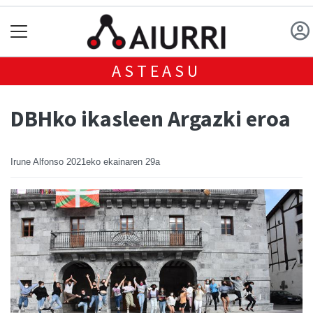
ASTEASU
DBHko ikasleen Argazki eroa
Irune Alfonso
2021eko ekainaren 29a