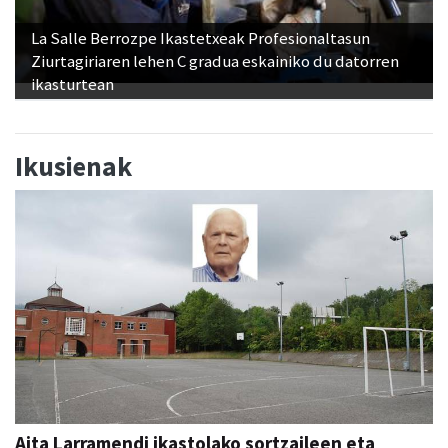
La Salle Berrozpe Ikastetxeak Profesionaltasun
Ziurtagiriaren lehen C gradua eskainiko du datorren
ikasturtean
Ikusienak
Aita Larramendi ikastolako sortzaileen eta