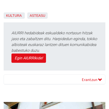
KULTURA
ASTEASU
AIURRI hedabideak eskualdeko nortasun hitzak
jaso eta zabaltzen ditu. Harpidedun eginda, tokiko
albisteak euskaraz lantzen dituen komunikabidea
babestuko duzu.
Egin AIURRIkide!
Erantzun