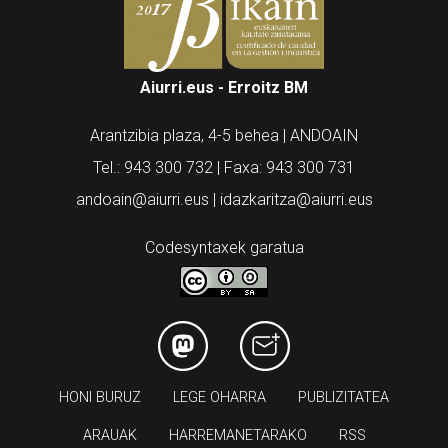
Aiurri.eus - Erroitz BM
Arantzibia plaza, 4-5 behea | ANDOAIN
Tel.: 943 300 732 | Faxa: 943 300 731
andoain@aiurri.eus | idazkaritza@aiurri.eus
Codesyntaxek garatua
HONI BURUZ
LEGE OHARRA
PUBLIZITATEA
ARAUAK
HARREMANETARAKO
RSS