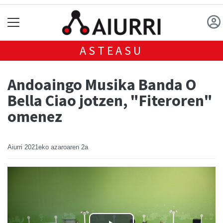
ASTEASU
Andoaingo Musika Banda O
Bella Ciao jotzen, "Fiteroren"
omenez
Aiurri
2021eko azaroaren 2a