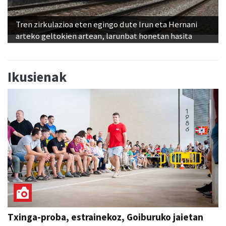
Tren zirkulazioa eten egingo dute Irun eta Hernani
arteko geltokien artean, larunbat honetan hasita
Ikusienak
Txinga-proba, estrainekoz, Goiburuko jaietan