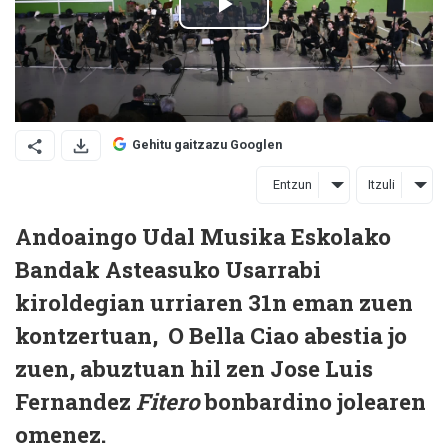
Gehitu gaitzazu Googlen
Entzun
Itzuli
Andoaingo Udal Musika Eskolako
Bandak Asteasuko Usarrabi
kiroldegian urriaren 31n eman zuen
kontzertuan, O Bella Ciao abestia jo
zuen, abuztuan hil zen Jose Luis
Fernandez
Fitero
bonbardino jolearen
omenez.