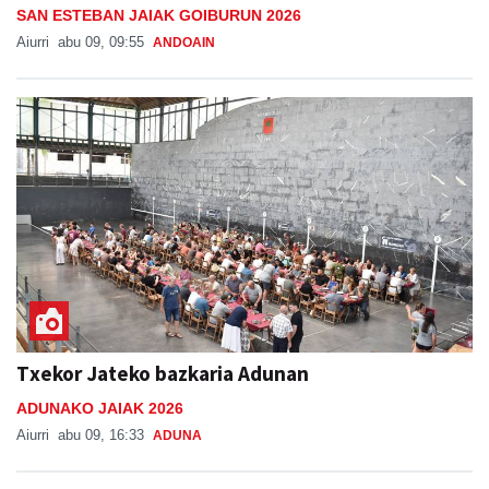
SAN ESTEBAN JAIAK GOIBURUN 2026
Aiurri
abu 09, 09:55
ANDOAIN
Txekor Jateko bazkaria Adunan
ADUNAKO JAIAK 2026
Aiurri
abu 09, 16:33
ADUNA