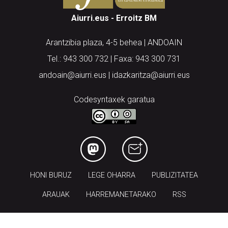
Aiurri.eus - Erroitz BM
Arantzibia plaza, 4-5 behea | ANDOAIN
Tel.: 943 300 732 | Faxa: 943 300 731
andoain@aiurri.eus | idazkaritza@aiurri.eus
Codesyntaxek garatua
HONI BURUZ
LEGE OHARRA
PUBLIZITATEA
ARAUAK
HARREMANETARAKO
RSS