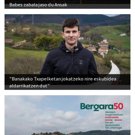
Babes zabala jaso du Ansak
"Banakako Txapelketan jokatzeko nire eskubidea
aldarrikatzen dut"