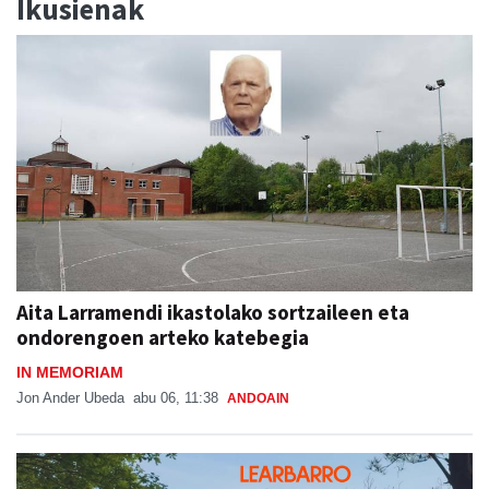
Ikusienak
Aita Larramendi ikastolako sortzaileen eta
ondorengoen arteko katebegia
IN MEMORIAM
Jon Ander Ubeda
abu 06, 11:38
ANDOAIN