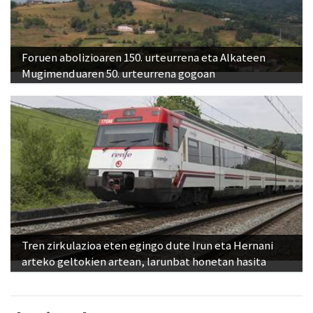
Foruen abolizioaren 150. urteurrena eta Alkateen
Mugimenduaren 50. urteurrena gogoan
Tren zirkulazioa eten egingo dute Irun eta Hernani
arteko geltokien artean, larunbat honetan hasita