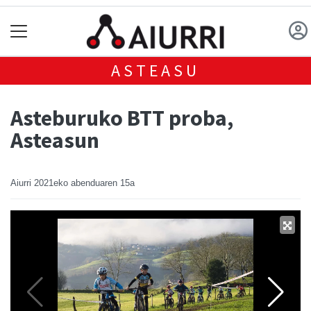
ASTEASU
Asteburuko BTT proba,
Asteasun
Aiurri
2021eko abenduaren 15a