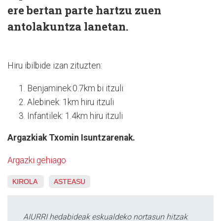
ere bertan parte hartzu zuen
antolakuntza lanetan.
Hiru ibilbide izan zituzten:
Benjaminek:0.7km bi itzuli
Alebinek: 1km hiru itzuli
Infantilek: 1.4km hiru itzuli
Argazkiak Txomin Isuntzarenak.
Argazki gehiago
KIROLA
ASTEASU
AIURRI hedabideak eskualdeko nortasun hitzak