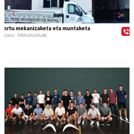
Previous
Next
AMC Mecanocaucho
Asteasu
- Industria hornidurak