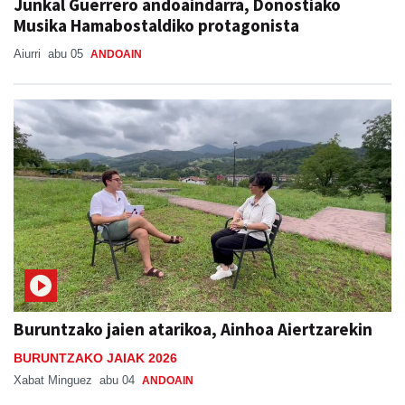
Junkal Guerrero andoaindarra, Donostiako
Musika Hamabostaldiko protagonista
Aiurri
abu 05
ANDOAIN
Buruntzako jaien atarikoa, Ainhoa Aiertzarekin
BURUNTZAKO JAIAK 2026
Xabat Minguez
abu 04
ANDOAIN