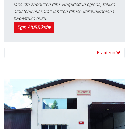
jaso eta zabaltzen ditu. Harpidedun eginda, tokiko
albisteak euskaraz lantzen dituen komunikabidea
babestuko duzu.
Egin AIURRIkide!
Erantzun