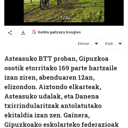
Gehitu gaitzazu Googlen
Entzun
Itzuli
Asteasuko BTT proban, Gipuzkoa
osotik etorritako 169 parte hartzaile
izan ziren, abenduaren 12an,
elizondon. Aiztondo elkarteak,
Asteasuko udalak, eta Danena
txirrindularitzak antolatutako
ekitaldia izan zen. Gainera,
Gipuzkoako eskolarteko federazioak