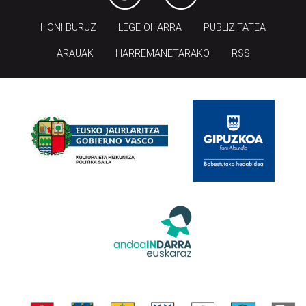
HONI BURUZ
LEGE OHARRA
PUBLIZITATEA
ARAUAK
HARREMANETARAKO
RSS