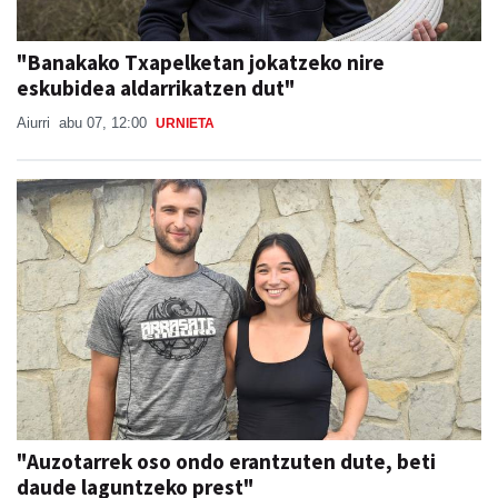
"Banakako Txapelketan jokatzeko nire
eskubidea aldarrikatzen dut"
Aiurri
abu 07, 12:00
URNIETA
"Auzotarrek oso ondo erantzuten dute, beti
daude laguntzeko prest"