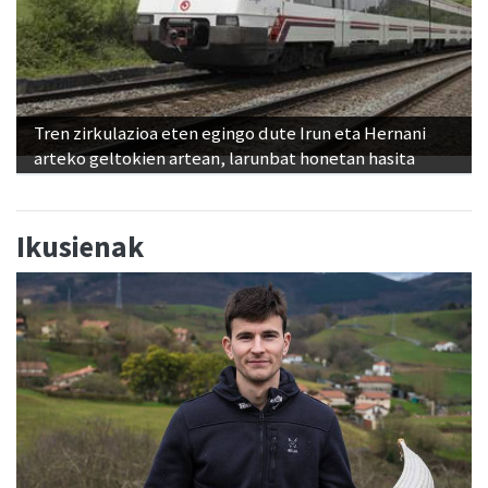
Tren zirkulazioa eten egingo dute Irun eta Hernani
arteko geltokien artean, larunbat honetan hasita
Ikusienak