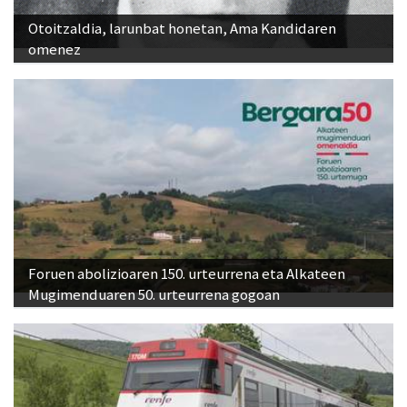
Otoitzaldia, larunbat honetan, Ama Kandidaren
omenez
Foruen abolizioaren 150. urteurrena eta Alkateen
Mugimenduaren 50. urteurrena gogoan