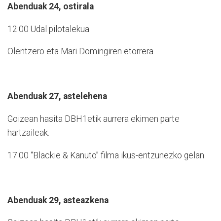
Abenduak 24, ostirala
12:00 Udal pilotalekua
Olentzero eta Mari Domingiren etorrera
Abenduak 27, astelehena
Goizean hasita DBH1etik aurrera ekimen parte
hartzaileak.
17:00 “Blackie & Kanuto” filma ikus-entzunezko gelan.
Abenduak 29, asteazkena