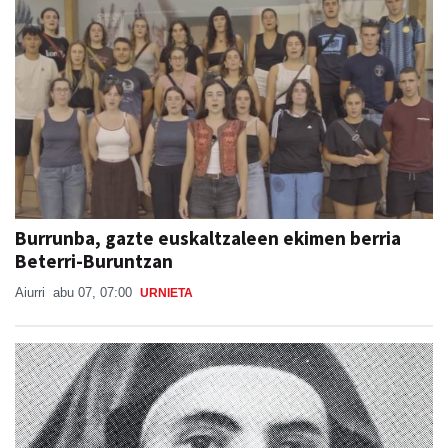
Burrunba, gazte euskaltzaleen ekimen berria
Beterri-Buruntzan
Aiurri
abu 07, 07:00
URNIETA