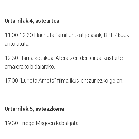
Urtarrilak 4, asteartea
11:00-12:30 Haur eta familientzat jolasak, DBH4koek
antolatuta.
12:30 Hamaiketakoa. Ateratzen den dirua ikasturte
amaierako bidaiarako.
17:00 “Lur eta Amets” filma ikus-entzunezko gelan.
Urtarrilak 5, asteazkena
19:30 Errege Magoen kabalgata.