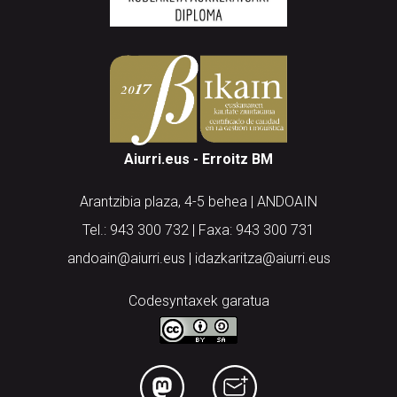
Aiurri.eus - Erroitz BM
Arantzibia plaza, 4-5 behea | ANDOAIN
Tel.: 943 300 732 | Faxa: 943 300 731
andoain@aiurri.eus | idazkaritza@aiurri.eus
Codesyntaxek garatua