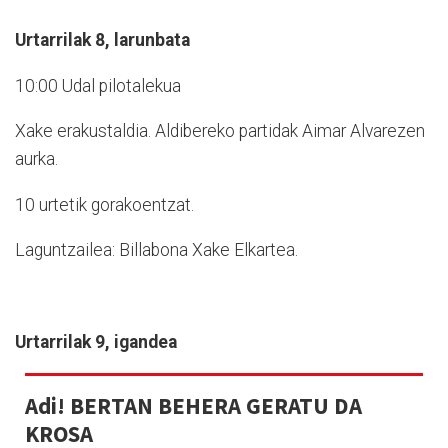
Urtarrilak 8, larunbata
10:00 Udal pilotalekua
Xake erakustaldia. Aldibereko partidak Aimar Alvarezen
aurka.
10 urtetik gorakoentzat.
Laguntzailea: Billabona Xake Elkartea.
Urtarrilak 9, igandea
Adi! BERTAN BEHERA GERATU DA
KROSA