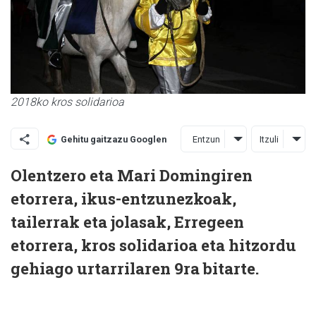
2018ko kros solidarioa
Entzun
Itzuli
Gehitu gaitzazu Googlen
Olentzero eta Mari Domingiren
etorrera, ikus-entzunezkoak,
tailerrak eta jolasak, Erregeen
etorrera, kros solidarioa eta hitzordu
gehiago urtarrilaren 9ra bitarte.