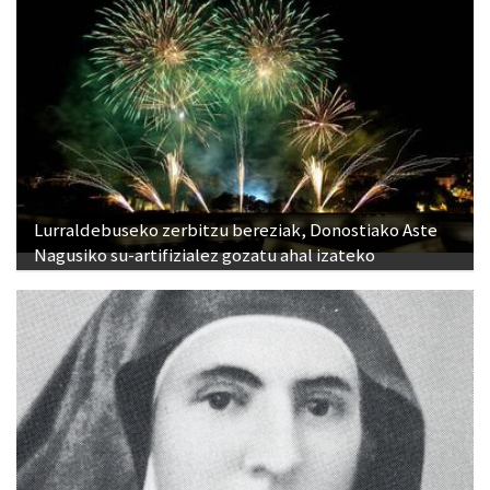
Lurraldebuseko zerbitzu bereziak, Donostiako Aste
Nagusiko su-artifizialez gozatu ahal izateko