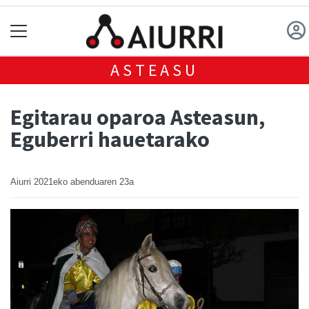
ASTEASU
Egitarau oparoa Asteasun,
Eguberri hauetarako
Aiurri
2021eko abenduaren 23a