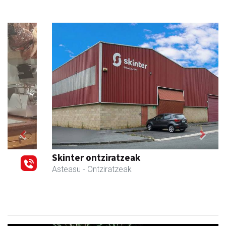
Previous
Next
Skinter ontziratzeak
Asteasu
- Ontziratzeak