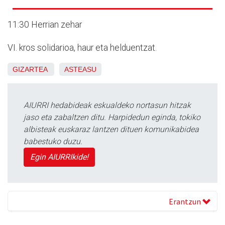
11:30 Herrian zehar
VI. kros solidarioa, haur eta helduentzat.
GIZARTEA
ASTEASU
AIURRI hedabideak eskualdeko nortasun hitzak
jaso eta zabaltzen ditu. Harpidedun eginda, tokiko
albisteak euskaraz lantzen dituen komunikabidea
babestuko duzu.
Egin AIURRIkide!
Erantzun