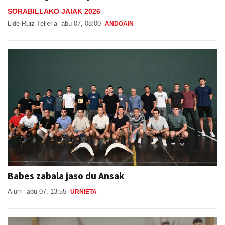
SORABILLAKO JAIAK 2026
Lide Ruiz Telleria
abu 07, 08:00
ANDOAIN
Babes zabala jaso du Ansak
Aiurri
abu 07, 13:55
URNIETA