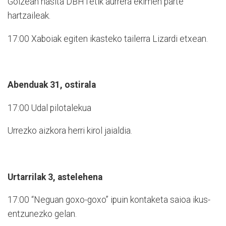
Goizean hasita DBH1etik aurrera ekimen parte
hartzaileak.
17:00 Xaboiak egiten ikasteko tailerra Lizardi etxean.
Abenduak 31, ostirala
17:00 Udal pilotalekua
Urrezko aizkora herri kirol jaialdia.
Urtarrilak 3, astelehena
17:00 “Neguan goxo-goxo” ipuin kontaketa saioa ikus-
entzunezko gelan.