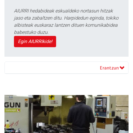
AIURRI hedabideak eskualdeko nortasun hitzak
jaso eta zabaltzen ditu. Harpidedun eginda, tokiko
albisteak euskaraz lantzen dituen komunikabidea
babestuko duzu.
Egin AIURRIkide!
Erantzun