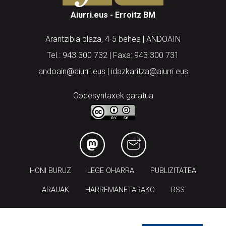
Aiurri.eus - Erroitz BM
Arantzibia plaza, 4-5 behea | ANDOAIN
Tel.: 943 300 732 | Faxa: 943 300 731
andoain@aiurri.eus | idazkaritza@aiurri.eus
Codesyntaxek garatua
HONI BURUZ
LEGE OHARRA
PUBLIZITATEA
ARAUAK
HARREMANETARAKO
RSS