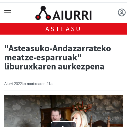
ASTEASU
"Asteasuko-Andazarrateko
meatze-esparruak"
liburuxkaren aurkezpena
Aiurri
2022ko martxoaren 21a