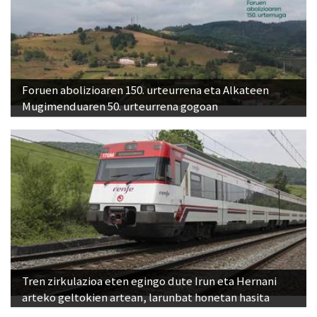
Foruen abolizioaren 150. urteurrena eta Alkateen
Mugimenduaren 50. urteurrena gogoan
Tren zirkulazioa eten egingo dute Irun eta Hernani
arteko geltokien artean, larunbat honetan hasita