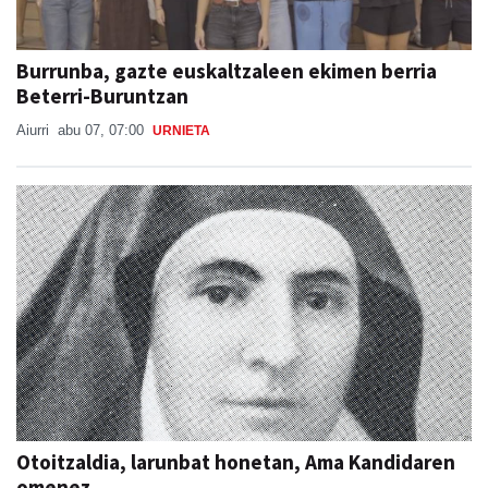
Burrunba, gazte euskaltzaleen ekimen berria
Beterri-Buruntzan
Aiurri
abu 07, 07:00
URNIETA
Otoitzaldia, larunbat honetan, Ama Kandidaren
omenez