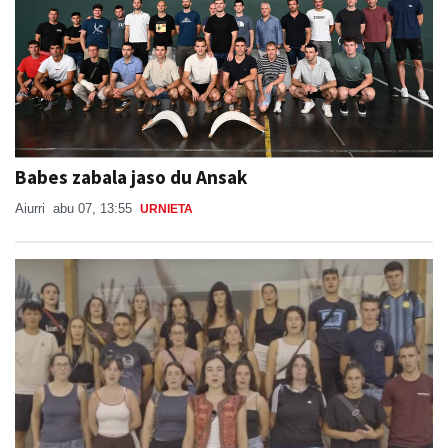
Babes zabala jaso du Ansak
Aiurri
abu 07, 13:55
URNIETA