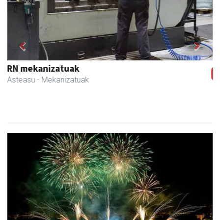
Previous
Next
Txortu mekanizaketa eta muntaketa
Asteasu
- Mekanizatuak