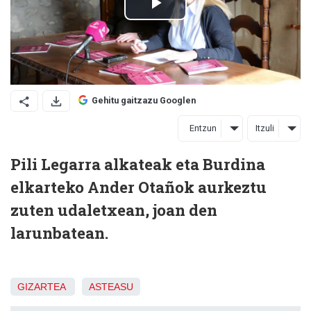
Gehitu gaitzazu Googlen
Entzun
Itzuli
Pili Legarra alkateak eta Burdina
elkarteko Ander Otañok aurkeztu
zuten udaletxean, joan den
larunbatean.
GIZARTEA
ASTEASU