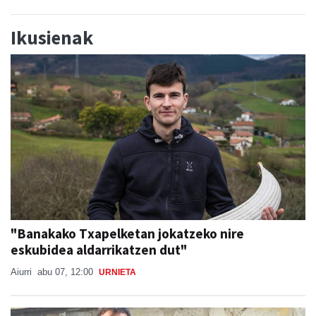
Ikusienak
"Banakako Txapelketan jokatzeko nire
eskubidea aldarrikatzen dut"
Aiurri
abu 07, 12:00
URNIETA