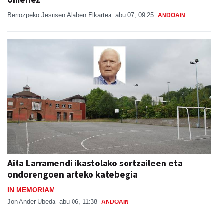
Berrozpeko Jesusen Alaben Elkartea
abu 07, 09:25
ANDOAIN
Aita Larramendi ikastolako sortzaileen eta
ondorengoen arteko katebegia
IN MEMORIAM
Jon Ander Ubeda
abu 06, 11:38
ANDOAIN