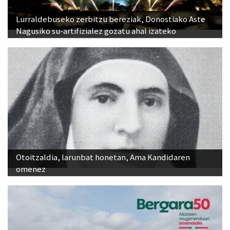
Lurraldebuseko zerbitzu bereziak, Donostiako Aste
Nagusiko su-artifizialez gozatu ahal izateko
Otoitzaldia, larunbat honetan, Ama Kandidaren
omenez