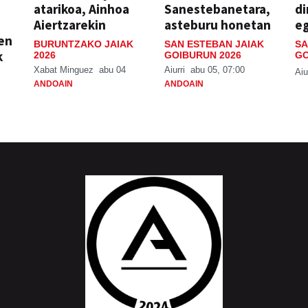
atarikoa, Ainhoa
Sanestebanetara,
di
Aiertzarekin
asteburu honetan
e
ien
BURUNTZAKO JAIAK
SAN ESTEBAN JAIAK
SA
k
2026
GOIBURUN 2026
GO
Xabat Minguez
abu 04
Aiurri
abu 05, 07:00
Aiu
ANDOAIN
ANDOAIN