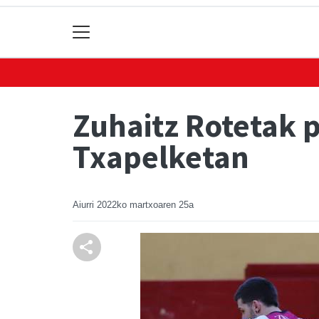
Zuhaitz Rotetak 
Txapelketan
Aiurri
2022ko martxoaren 25a