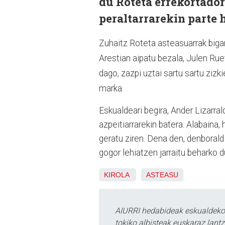
du Roteta errekortado
peraltarrarekin parte 
Zuhaitz Roteta asteasuarrak biga
Arestian aipatu bezala, Julen Ru
dago, zazpi uztai sartu sartu zizk
marka.
Eskualdeari begira, Ander Lizarral
azpeitiarrarekin batera. Alabaina
geratu ziren. Dena den, denboraldi
gogor lehiatzen jarraitu beharko 
KIROLA
ASTEASU
AIURRI hedabideak eskualdeko n
tokiko albisteak euskaraz lan