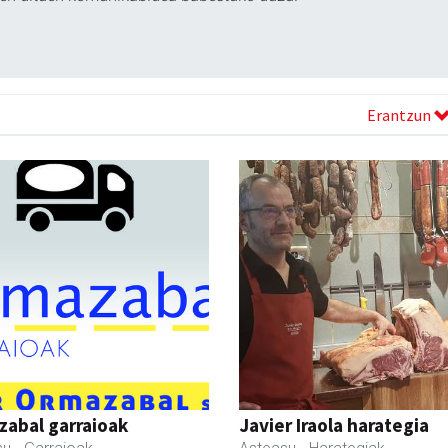
Erantzun
abal garraioak
Javier Iraola harategia