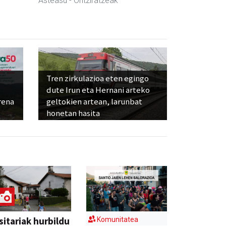
Asteasu
- Ontziratzeak
Tren zirkulazioa eten egingo
dute Irun eta Hernani arteko
rena
geltokien artean, larunbat
honetan hasita
sitariak hurbildu
Komunitatea