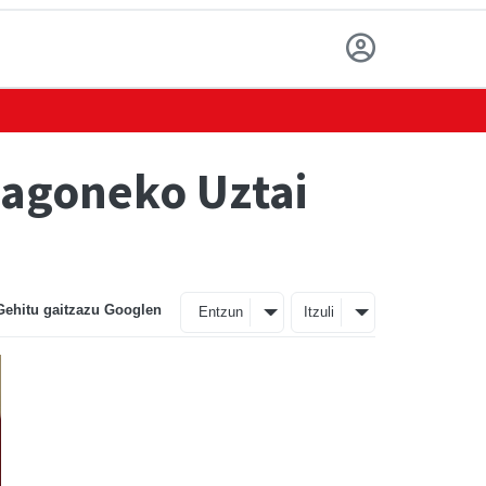
lagoneko Uztai
Gehitu gaitzazu Googlen
Entzun
Itzuli