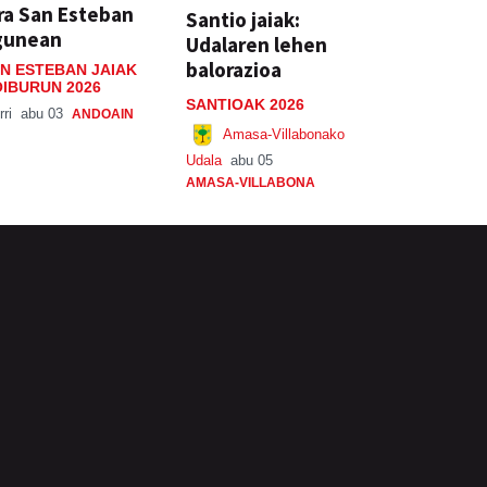
ra San Esteban
Santio jaiak:
gunean
Udalaren lehen
balorazioa
N ESTEBAN JAIAK
IBURUN 2026
SANTIOAK 2026
rri
abu 03
ANDOAIN
Amasa-Villabonako
Udala
abu 05
AMASA-VILLABONA