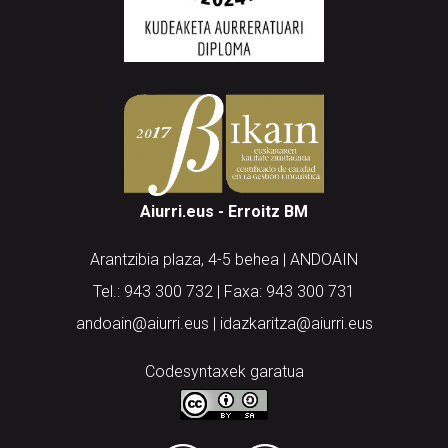
Aiurri.eus - Erroitz BM
Arantzibia plaza, 4-5 behea | ANDOAIN
Tel.: 943 300 732 | Faxa: 943 300 731
andoain@aiurri.eus | idazkaritza@aiurri.eus
Codesyntaxek garatua