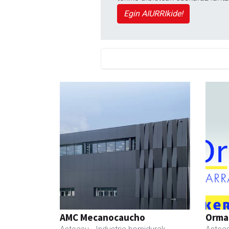
Egin AIURRIkide!
AMC Mecanocaucho
Ormaz