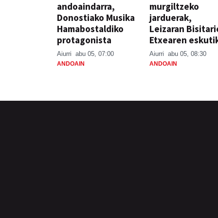
andoaindarra,
murgiltzeko
Donostiako Musika
jarduerak,
Hamabostaldiko
Leizaran Bisitar
protagonista
Etxearen eskuti
Aiurri
abu 05, 07:00
Aiurri
abu 05, 08:30
ANDOAIN
ANDOAIN