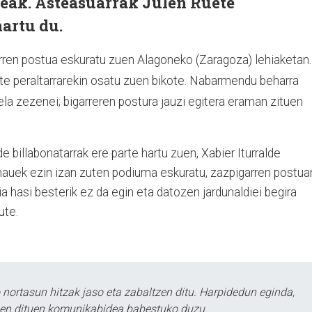
reak. Asteasuarrak Julen Ruete
hartu du.
rren postua eskuratu zuen Alagoneko (Zaragoza) lehiaketan.
ete peraltarrarekin osatu zuen bikote. Nabarmendu beharra
iela zezenei; bigarreren postura jauzi egitera eraman zituen
de billabonatarrak ere parte hartu zuen, Xabier Iturralde
, hauek ezin izan zuten podiuma eskuratu, zazpigarren postua
a hasi besterik ez da egin eta datozen jardunaldiei begira
dute.
ortasun hitzak jaso eta zabaltzen ditu. Harpidedun eginda,
tzen dituen komunikabidea babestuko duzu.