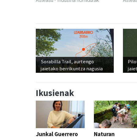
Asteasu
- Industria hornidurak
Astea
Sorabilla Trail, aurtengo
Pilo
jaietako berrikuntza nagusia
jaie
Ikusienak
Junkal Guerrero
Naturan