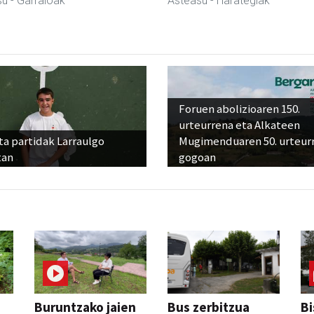
su
- Garraioak
Asteasu
- Harategiak
Foruen abolizioaren 150.
urteurrena eta Alkateen
ta partidak Larraulgo
Mugimenduaren 50. urteur
tan
gogoan
Buruntzako jaien
Bus zerbitzua
Bi