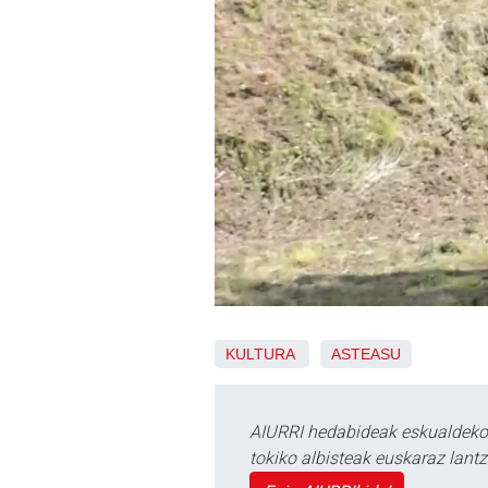
KULTURA
ASTEASU
AIURRI hedabideak eskualdeko n
tokiko albisteak euskaraz lan