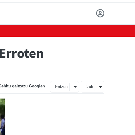
 Erroten
Gehitu gaitzazu Googlen
Entzun
Itzuli