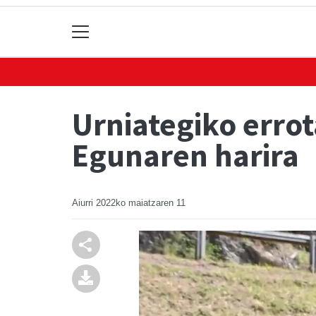
Urniategiko errot
Egunaren harira
Aiurri
2022ko maiatzaren 11