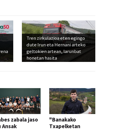
Tren zirkulazioa eten egingo
dute Irun eta Hernani arteko
rena
geltokien artean, larunbat
honetan hasita
bes zabala jaso
"Banakako
u Ansak
Txapelketan