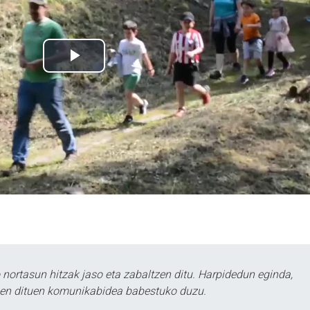
ortasun hitzak jaso eta zabaltzen ditu. Harpidedun eginda,
tzen dituen komunikabidea babestuko duzu.