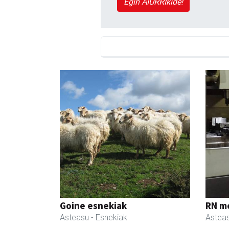
Egin AIURRIkide!
Goine esnekiak
RN m
Asteasu
- Esnekiak
Astea