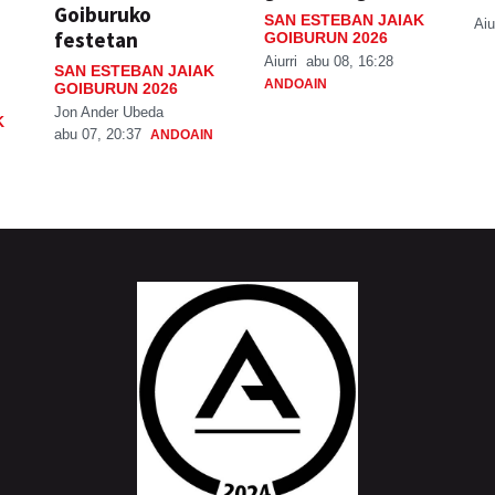
Goiburuko
SAN ESTEBAN JAIAK
Aiu
festetan
GOIBURUN 2026
Aiurri
abu 08, 16:28
SAN ESTEBAN JAIAK
ANDOAIN
GOIBURUN 2026
Jon Ander Ubeda
K
abu 07, 20:37
ANDOAIN