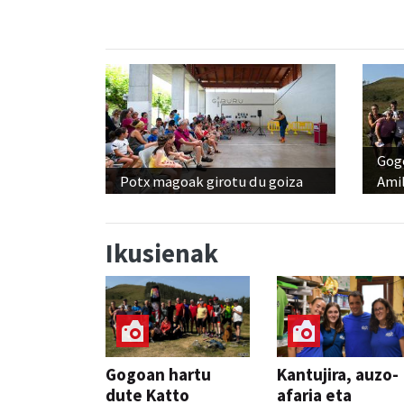
Gog
Potx magoak girotu du goiza
Amil
Ikusienak
Gogoan hartu
Kantujira, auzo-
dute Katto
afaria eta