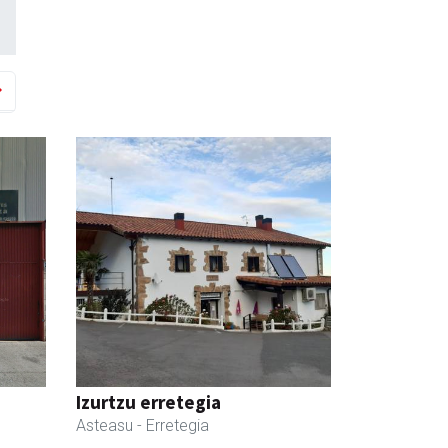
Izurtzu erretegia
Asteasu
- Erretegia