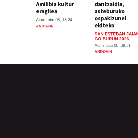
Amilibia kultur
dantzaldia,
eragilea
asteburuko
ospakizunei
Aiurri
abu 08, 13:24
ekiteko
ANDOAIN
SAN ESTEBAN JAIA
GOIBURUN 2026
Aiurri
abu 08, 09:31
ANDOAIN