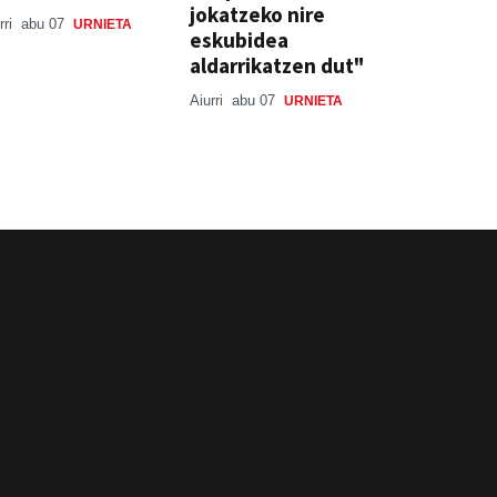
jokatzeko nire
rri
abu 07
URNIETA
eskubidea
aldarrikatzen dut"
Aiurri
abu 07
URNIETA