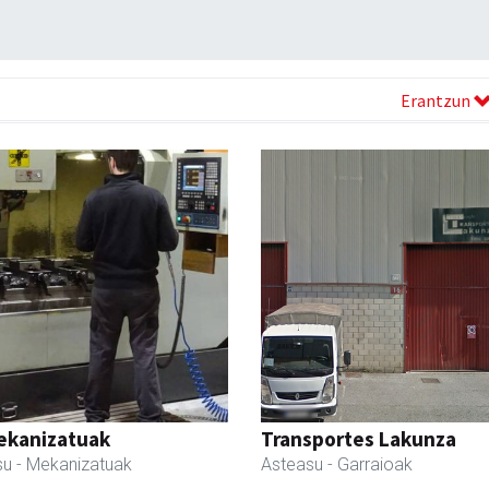
Erantzun
ekanizatuak
Transportes Lakunza
su
- Mekanizatuak
Asteasu
- Garraioak