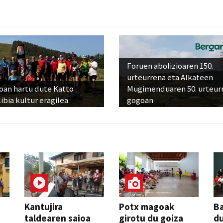
Foruen abolizioaren 150.
urteurrena eta Alkateen
oan hartu dute Katto
Mugimenduaren 50. urteur
ibia kultur eragilea
gogoan
Kantujira
Potx magoak
Ba
taldearen saioa
girotu du goiza
d