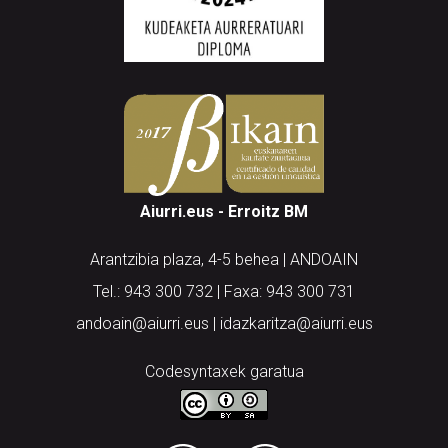
Aiurri.eus - Erroitz BM
Arantzibia plaza, 4-5 behea | ANDOAIN
Tel.: 943 300 732 | Faxa: 943 300 731
andoain@aiurri.eus | idazkaritza@aiurri.eus
Codesyntaxek garatua