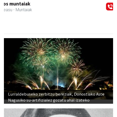
AMC Mecanocaucho
Asteasu
- Industria hornidurak
Lurraldebuseko zerbitzu bereziak, Donostiako Aste
Nagusiko su-artifizialez gozatu ahal izateko