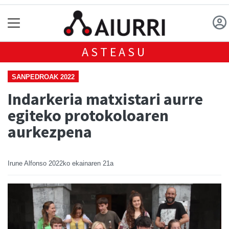
ASTEASU
SANPEDROAK 2022
Indarkeria matxistari aurre
egiteko protokoloaren
aurkezpena
Irune Alfonso
2022ko ekainaren 21a