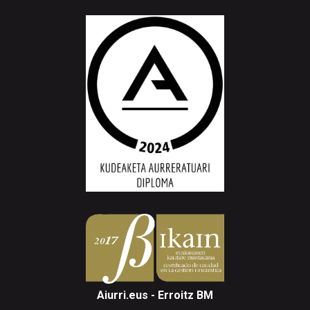
Aiurri.eus - Erroitz BM