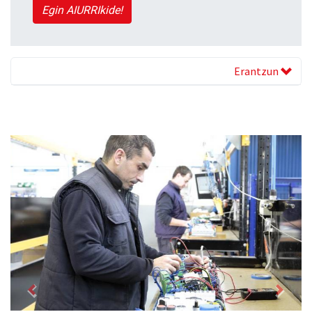
Egin AIURRIkide!
Erantzun
Previous
Next