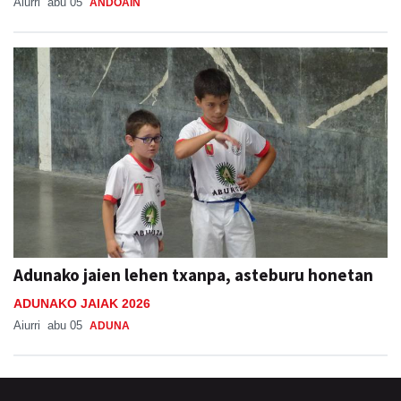
Aiurri
abu 05
ANDOAIN
Adunako jaien lehen txanpa, asteburu honetan
ADUNAKO JAIAK 2026
Aiurri
abu 05
ADUNA