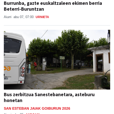
Burrunba, gazte euskaltzaleen ekimen berria
Beterri-Buruntzan
Aiurri
abu 07, 07:00
URNIETA
Bus zerbitzua Sanestebanetara, asteburu
honetan
SAN ESTEBAN JAIAK GOIBURUN 2026