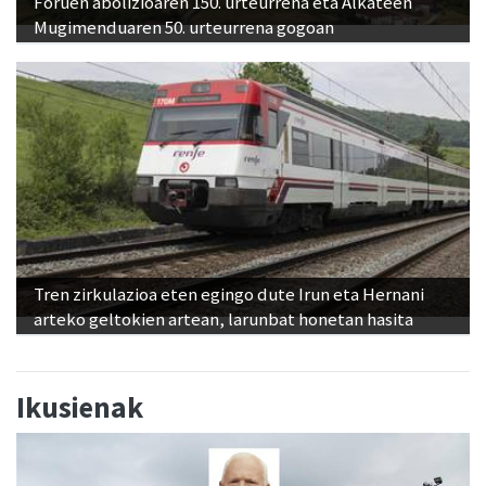
Foruen abolizioaren 150. urteurrena eta Alkateen
Mugimenduaren 50. urteurrena gogoan
Tren zirkulazioa eten egingo dute Irun eta Hernani
arteko geltokien artean, larunbat honetan hasita
Ikusienak