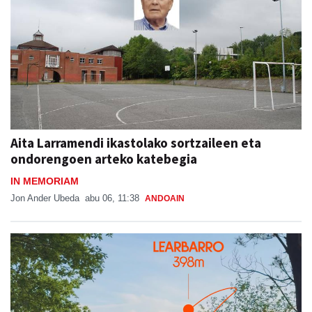
Aita Larramendi ikastolako sortzaileen eta
ondorengoen arteko katebegia
IN MEMORIAM
Jon Ander Ubeda
abu 06, 11:38
ANDOAIN