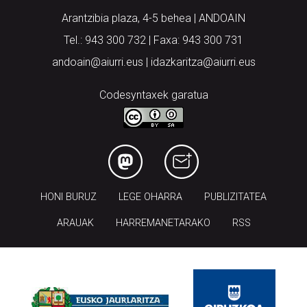
Arantzibia plaza, 4-5 behea | ANDOAIN
Tel.: 943 300 732 | Faxa: 943 300 731
andoain@aiurri.eus | idazkaritza@aiurri.eus
Codesyntaxek garatua
HONI BURUZ
LEGE OHARRA
PUBLIZITATEA
ARAUAK
HARREMANETARAKO
RSS