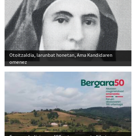
Otoitzaldia, larunbat honetan, Ama Kandidaren
omenez