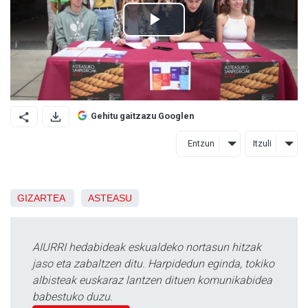
Gehitu gaitzazu Googlen
Entzun
Itzuli
GIZARTEA
ASTEASU
AIURRI hedabideak eskualdeko nortasun hitzak
jaso eta zabaltzen ditu. Harpidedun eginda, tokiko
albisteak euskaraz lantzen dituen komunikabidea
babestuko duzu.