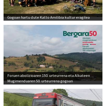
Gogoan hartu dute Katto Amilibia kultur eragilea
Foruen abolizioaren 150. urteurrena eta Alkateen
Mugimenduaren 50. urteurrena gogoan