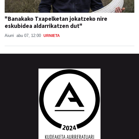
"Banakako Txapelketan jokatzeko nire
eskubidea aldarrikatzen dut"
Aiurri
abu 07, 12:00
URNIETA