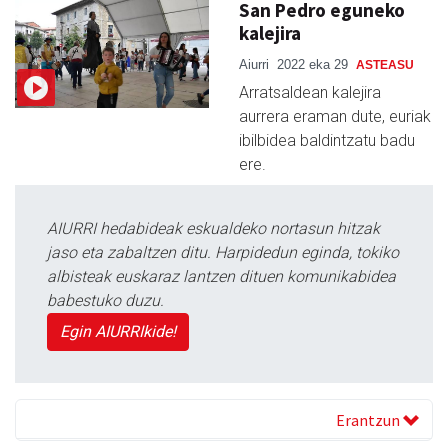
San Pedro eguneko
kalejira
Aiurri
2022 eka 29
ASTEASU
Arratsaldean kalejira
aurrera eraman dute, euriak
ibilbidea baldintzatu badu
ere.
AIURRI hedabideak eskualdeko nortasun hitzak
jaso eta zabaltzen ditu. Harpidedun eginda, tokiko
albisteak euskaraz lantzen dituen komunikabidea
babestuko duzu.
Egin AIURRIkide!
Erantzun