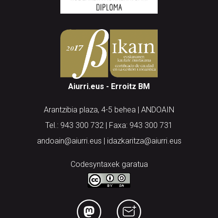
Aiurri.eus - Erroitz BM
Arantzibia plaza, 4-5 behea | ANDOAIN
Tel.: 943 300 732 | Faxa: 943 300 731
andoain@aiurri.eus | idazkaritza@aiurri.eus
Codesyntaxek garatua