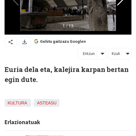
Gehitu gaitzazu Googlen
Entzun
Itzuli
Euria dela eta, kalejira karpan bertan
egin dute.
KULTURA
ASTEASU
Erlazionatuak