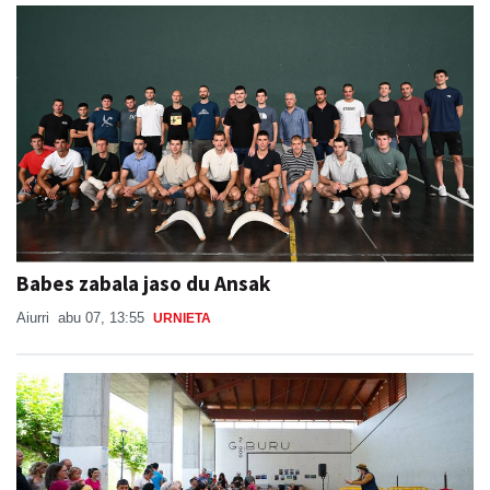
Babes zabala jaso du Ansak
Aiurri
abu 07, 13:55
URNIETA