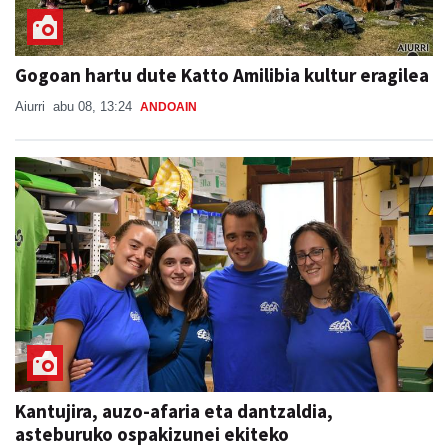
Gogoan hartu dute Katto Amilibia kultur eragilea
Aiurri
abu 08, 13:24
ANDOAIN
Kantujira, auzo-afaria eta dantzaldia,
asteburuko ospakizunei ekiteko