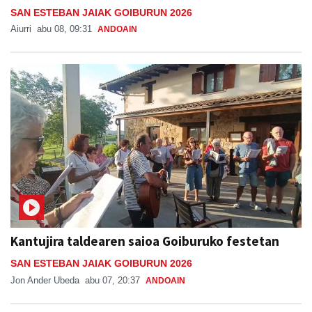
SAN ESTEBAN JAIAK GOIBURUN 2026
Aiurri
abu 08, 09:31
ANDOAIN
Kantujira taldearen saioa Goiburuko festetan
SAN ESTEBAN JAIAK GOIBURUN 2026
Jon Ander Ubeda
abu 07, 20:37
ANDOAIN