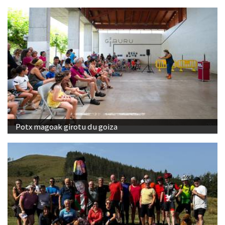
Potx magoak girotu du goiza