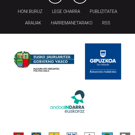
HONI BURUZ
LEGE OHARRA
PUBLIZITATEA
ARAUAK
HARREMANETARAKO
RSS