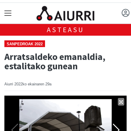
ASTEASU
SANPEDROAK 2022
Arratsaldeko emanaldia,
estalitako gunean
Aiurri
2022ko ekainaren 29a