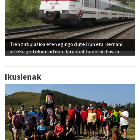
Tren zirkulazioa eten egingo dute Irun eta Hernani
arteko geltokien artean, larunbat honetan hasita
Ikusienak