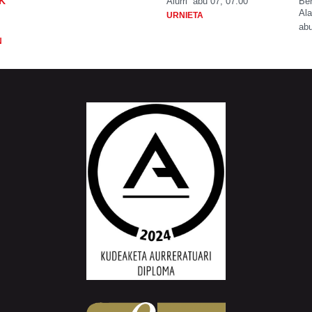
K
Aiurri
abu 07, 07:00
Be
Ala
URNIETA
abu
N