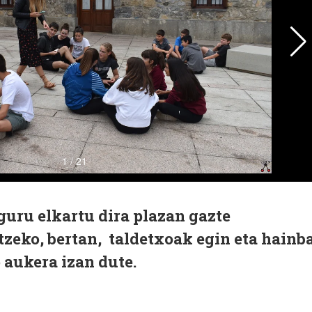
guru elkartu dira plazan gazte
tzeko, bertan, taldetxoak egin eta hainb
 aukera izan dute.