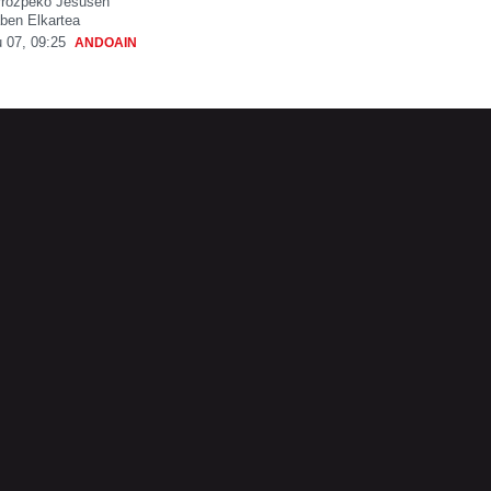
rrozpeko Jesusen
ben Elkartea
 07, 09:25
ANDOAIN