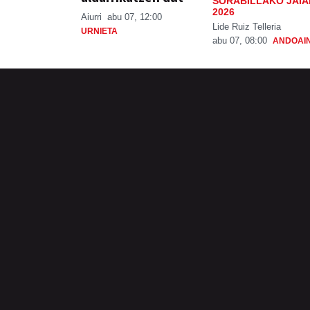
SORABILLAKO JAIA
2026
Aiurri
abu 07, 12:00
Lide Ruiz Telleria
URNIETA
abu 07, 08:00
ANDOAI