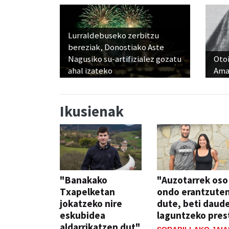
Lurraldebuseko zerbitzu
bereziak, Donostiako Aste
Nagusiko su-artifizialez gozatu
Otoi
ahal izateko
Ama
Ikusienak
"Banakako
"Auzotarrek oso
Txapelketan
ondo erantzute
jokatzeko nire
dute, beti daud
eskubidea
laguntzeko pres
aldarrikatzen dut"