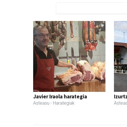
Javier Iraola harategia
Izurt
Asteasu
- Harategiak
Astea