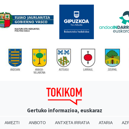
Gertuko informazioa, euskaraz
AMEZTI
ANBOTO
ANTXETA IRRATIA
ATARIA
AZP