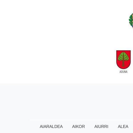
AIARALDEA
AIKOR
AIURRI
ALEA