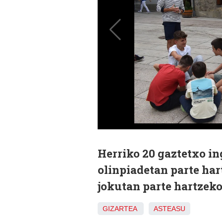
Herriko 20 gaztetxo in
olinpiadetan parte har
jokutan parte hartzeko
GIZARTEA
ASTEASU