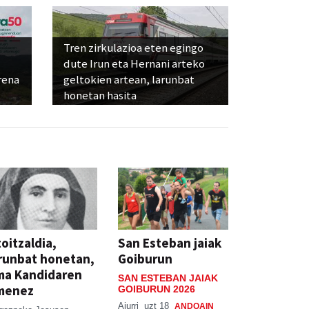
Tren zirkulazioa eten egingo
dute Irun eta Hernani arteko
rena
geltokien artean, larunbat
honetan hasita
oitzaldia,
San Esteban jaiak
runbat honetan,
Goiburun
ma Kandidaren
SAN ESTEBAN JAIAK
menez
GOIBURUN 2026
Aiurri
uzt 18
ANDOAIN