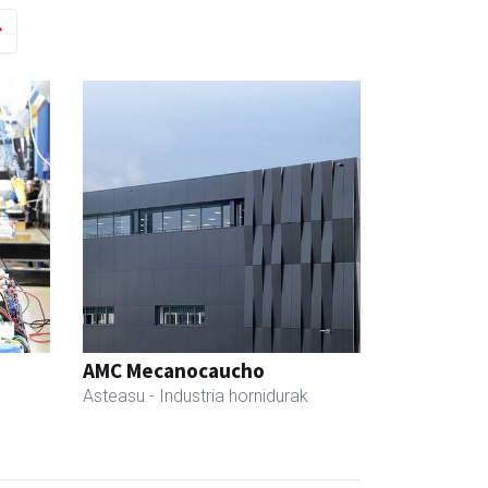
AMC Mecanocaucho
Asteasu
- Industria hornidurak