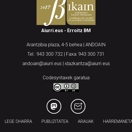
Aiurri.eus - Erroitz BM
Arantzibia plaza, 4-5 behea | ANDOAIN
Tel.: 943 300 732 | Faxa: 943 300 731
andoain@aiurri.eus | idazkaritza@aiurri.eus
Codesyntaxek garatua
LEGE OHARRA
PUBLIZITATEA
ARAUAK
HARREMANET