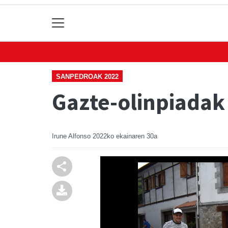
SANPEDROAK 2022
Gazte-olinpiadak 
Irune Alfonso
2022ko ekainaren 30a