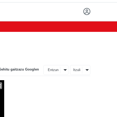
Gehitu gaitzazu Googlen
Entzun
Itzuli