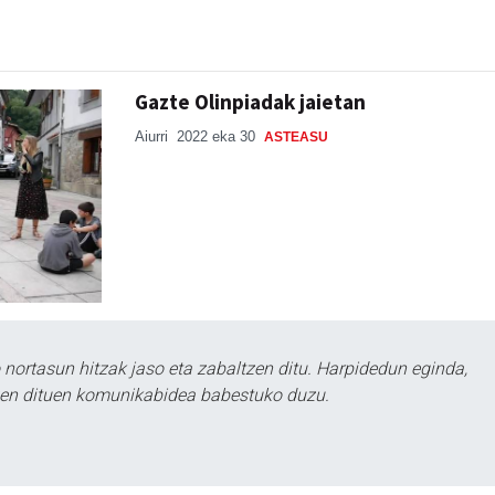
Gazte Olinpiadak jaietan
Aiurri
2022 eka 30
ASTEASU
ortasun hitzak jaso eta zabaltzen ditu. Harpidedun eginda,
tzen dituen komunikabidea babestuko duzu.