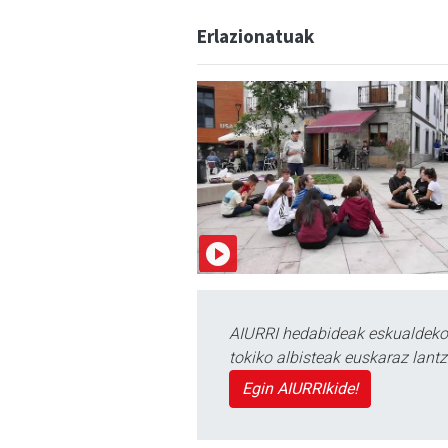
Erlazionatuak
AIURRI hedabideak eskualdeko n
tokiko albisteak euskaraz lan
Egin AIURRIkide!