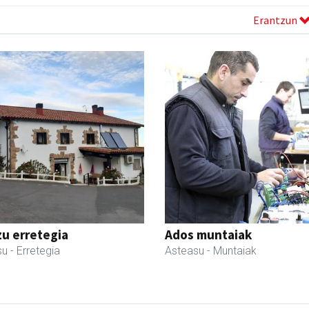
Erantzun
zu erretegia
Ados muntaiak
su
- Erretegia
Asteasu
- Muntaiak