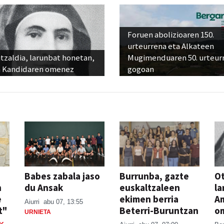
Foruen abolizioaren 150.
urteurrena eta Alkateen
tzaldia, larunbat honetan,
Mugimenduaren 50. urteur
 Kandidaren omenez
gogoan
Babes zabala jaso
Burrunba, gazte
Ot
n
du Ansak
euskaltzaleen
la
e
ekimen berria
A
Aiurri
abu 07, 13:55
t"
Beterri-Buruntzan
o
URNIETA