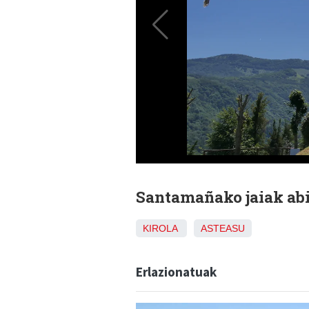
Santamañako jaiak abia
KIROLA
ASTEASU
Erlazionatuak