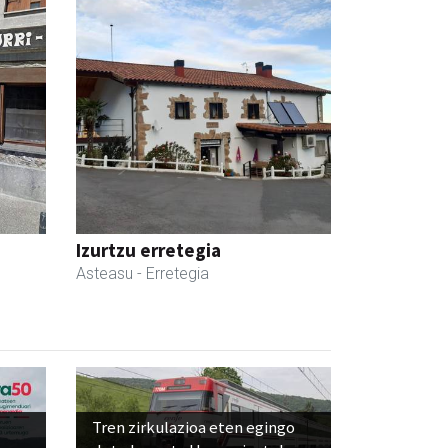
Izurtzu erretegia
Asteasu
- Erretegia
Tren zirkulazioa eten egingo