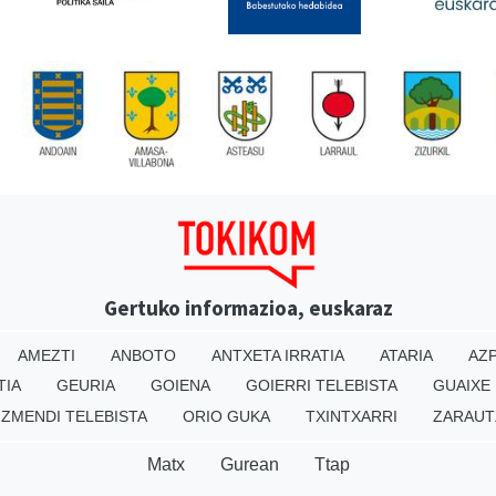
Gertuko informazioa, euskaraz
AMEZTI
ANBOTO
ANTXETA IRRATIA
ATARIA
AZP
TIA
GEURIA
GOIENA
GOIERRI TELEBISTA
GUAIXE
IZMENDI TELEBISTA
ORIO GUKA
TXINTXARRI
ZARAUT
Matx
Gurean
Ttap