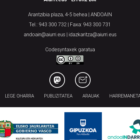
Arantzibia plaza, 4-5 behea | ANDOAIN
Tel.: 943 300 732 | Faxa: 943 300 731
andoain@aiurri.eus | idazkaritza@aiurri.eus
Codesyntaxek garatua
LEGE OHARRA
PUBLIZITATEA
ARAUAK
HARREMANET