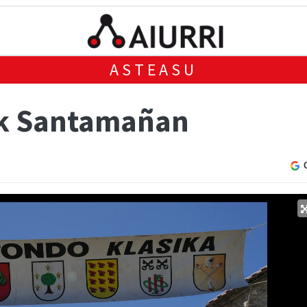
ASTEASU
ak Santamañan