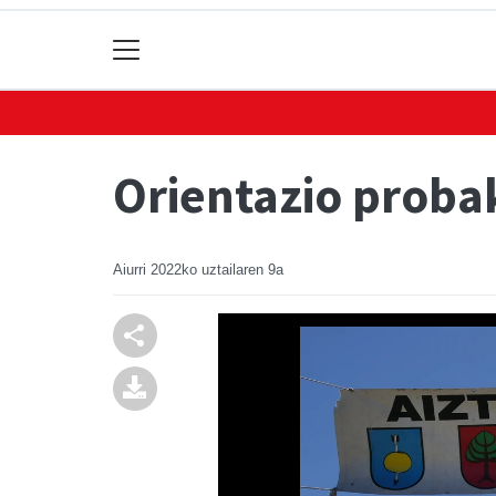
Orientazio prob
Aiurri
2022ko uztailaren 9a