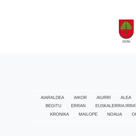
AIARALDEA
AIKOR
AIURRI
ALEA
BEGITU
ERRAN
EUSKALERRIA IRRA
KRONIKA
MAILOPE
NOAUA
O