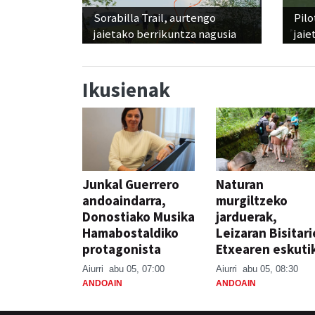
Sorabilla Trail, aurtengo
Pilo
jaietako berrikuntza nagusia
jaie
Ikusienak
Junkal Guerrero
Naturan
andoaindarra,
murgiltzeko
Donostiako Musika
jarduerak,
Hamabostaldiko
Leizaran Bisitar
protagonista
Etxearen eskuti
Aiurri
abu 05, 07:00
Aiurri
abu 05, 08:30
ANDOAIN
ANDOAIN