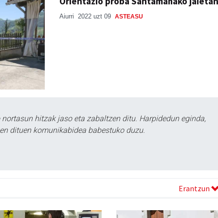
Orientazio proba Santamañako jaieta
Aiurri
2022 uzt 09
ASTEASU
ortasun hitzak jaso eta zabaltzen ditu. Harpidedun eginda,
tzen dituen komunikabidea babestuko duzu.
Erantzun