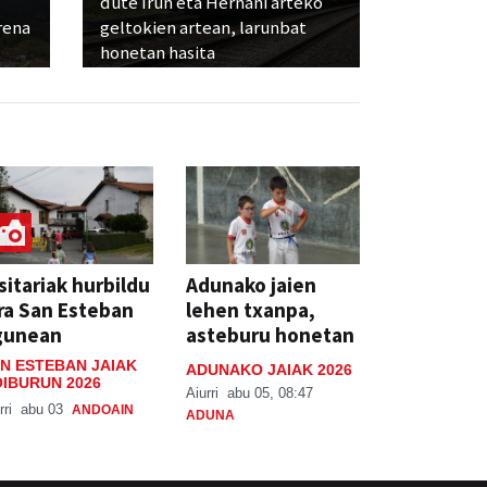
dute Irun eta Hernani arteko
rena
geltokien artean, larunbat
honetan hasita
sitariak hurbildu
Adunako jaien
ra San Esteban
lehen txanpa,
gunean
asteburu honetan
N ESTEBAN JAIAK
ADUNAKO JAIAK 2026
IBURUN 2026
Aiurri
abu 05, 08:47
rri
abu 03
ANDOAIN
ADUNA