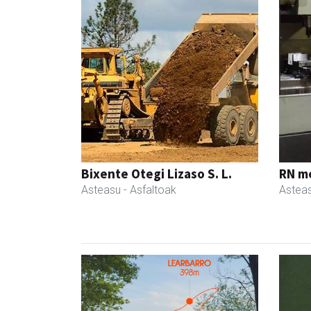
Bixente Otegi Lizaso S. L.
RN m
Asteasu
- Asfaltoak
Astea