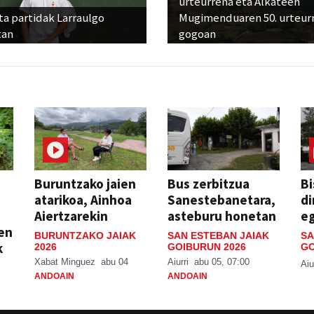
urteurrena eta Alkateen
ta partidak Larraulgo
Mugimenduaren 50. urteur
tan
gogoan
Buruntzako jaien
Bus zerbitzua
Bi
atarikoa, Ainhoa
Sanestebanetara,
di
Aiertzarekin
asteburu honetan
e
ien
BURUNTZAKO JAIAK
SAN ESTEBAN JAIAK
SA
k
2026
GOIBURUN 2026
GO
Xabat Minguez
abu 04
Aiurri
abu 05, 07:00
Aiu
ANDOAIN
ANDOAIN