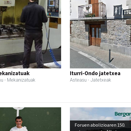
ekanizatuak
Iturri-Ondo jatetxea
su
- Mekanizatuak
Asteasu
- Jatetxeak
Foruen abolizioaren 150.