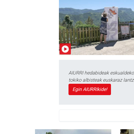
AIURRI hedabideak eskualdeko n
tokiko albisteak euskaraz lan
Egin AIURRIkide!