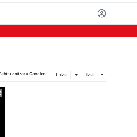
Gehitu gaitzazu Googlen
Entzun
Itzuli