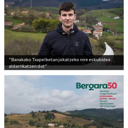
"Banakako Txapelketan jokatzeko nire eskubidea
aldarrikatzen dut"