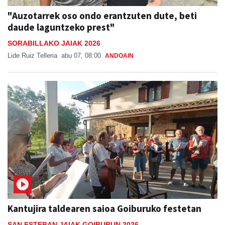
"Auzotarrek oso ondo erantzuten dute, beti
daude laguntzeko prest"
SORABILLAKO JAIAK 2026
Lide Ruiz Telleria
abu 07, 08:00
ANDOAIN
Kantujira taldearen saioa Goiburuko festetan
SAN ESTEBAN JAIAK GOIBURUN 2026