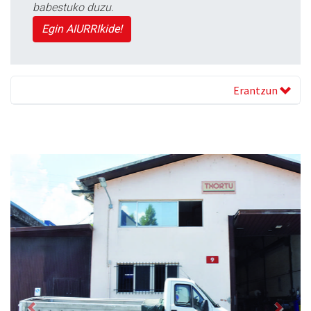
babestuko duzu.
Egin AIURRIkide!
Erantzun