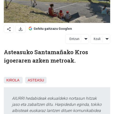
Gehitu gaitzazu Googlen
Entzun
Itzuli
Asteasuko Santamañako Kros
igoeraren azken metroak.
KIROLA
ASTEASU
AIURRI hedabideak eskualdeko nortasun hitzak
jaso eta zabaltzen ditu. Harpidedun eginda, tokiko
albisteak euskaraz lantzen dituen komunikabidea