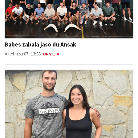
Babes zabala jaso du Ansak
Aiurri
abu 07, 13:55
URNIETA