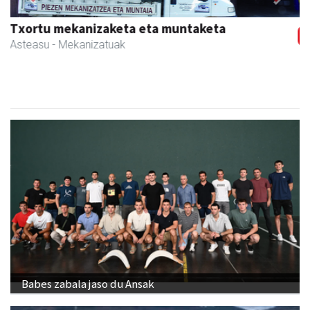
Previous
Next
Goine esnekiak
Asteasu
- Esnekiak
Babes zabala jaso du Ansak