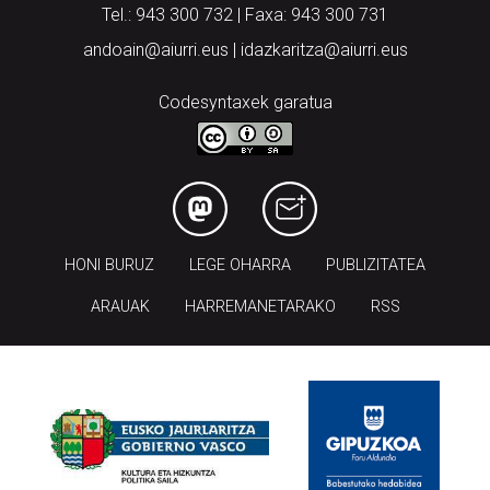
Tel.: 943 300 732 | Faxa: 943 300 731
andoain@aiurri.eus | idazkaritza@aiurri.eus
Codesyntaxek garatua
HONI BURUZ
LEGE OHARRA
PUBLIZITATEA
ARAUAK
HARREMANETARAKO
RSS