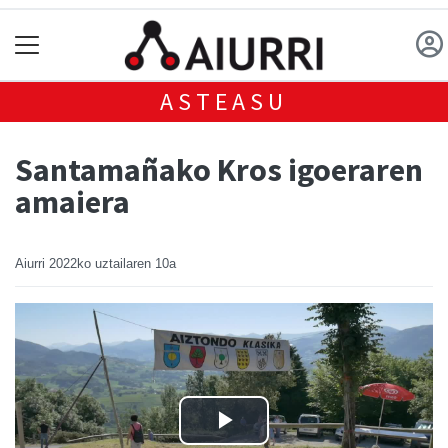
ASTEASU
Santamañako Kros igoeraren
amaiera
Aiurri
2022ko uztailaren 10a