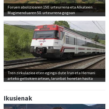
Foruen abolizioaren 150. urteurrena eta Alkateen
Mugimenduaren 50. urteurrena gogoan
Tren zirkulazioa eten egingo dute Irun eta Hernani
arteko geltokien artean, larunbat honetan hasita
Ikusienak