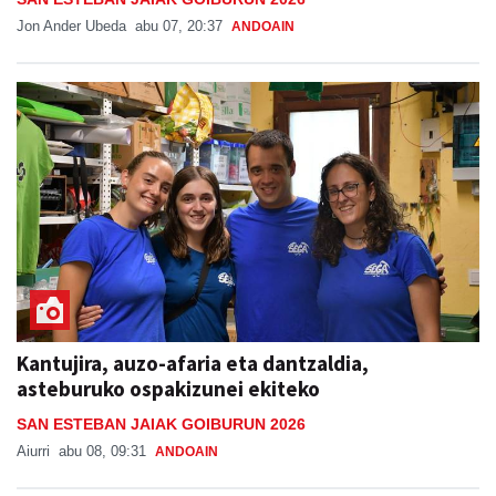
Jon Ander Ubeda
abu 07, 20:37
ANDOAIN
Kantujira, auzo-afaria eta dantzaldia,
asteburuko ospakizunei ekiteko
SAN ESTEBAN JAIAK GOIBURUN 2026
Aiurri
abu 08, 09:31
ANDOAIN