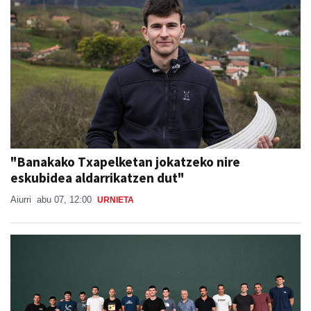
"Banakako Txapelketan jokatzeko nire
eskubidea aldarrikatzen dut"
Aiurri
abu 07, 12:00
URNIETA