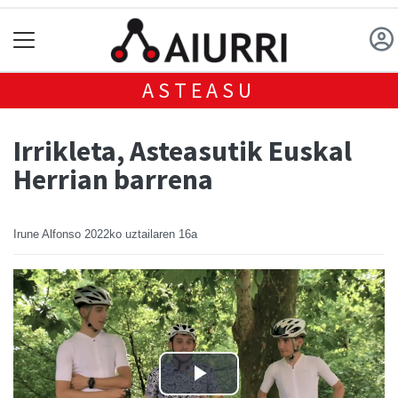
ASTEASU
Irrikleta, Asteasutik Euskal
Herrian barrena
Irune Alfonso
2022ko uztailaren 16a