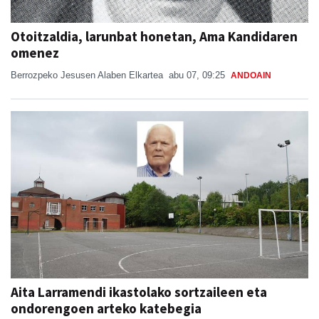
Otoitzaldia, larunbat honetan, Ama Kandidaren
omenez
Berrozpeko Jesusen Alaben Elkartea
abu 07, 09:25
ANDOAIN
Aita Larramendi ikastolako sortzaileen eta
ondorengoen arteko katebegia