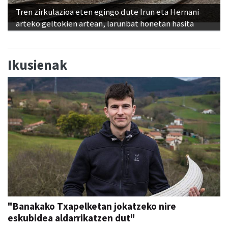
Tren zirkulazioa eten egingo dute Irun eta Hernani
arteko geltokien artean, larunbat honetan hasita
Ikusienak
"Banakako Txapelketan jokatzeko nire
eskubidea aldarrikatzen dut"