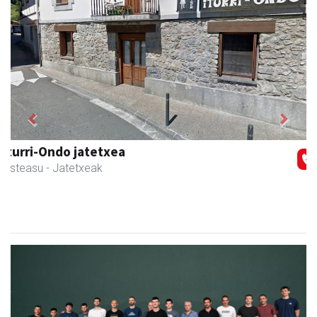
Previous
Next
Skinter ontziratzeak
Asteasu
- Ontziratzeak