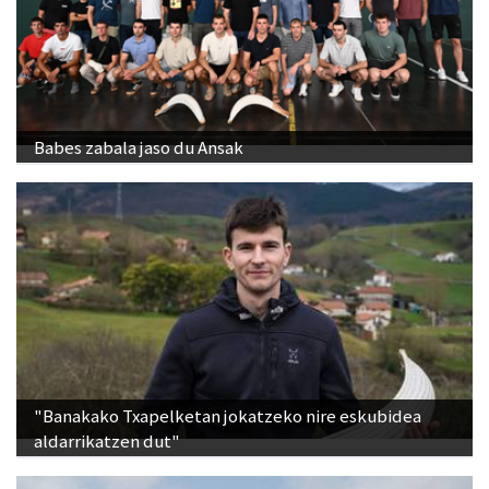
Babes zabala jaso du Ansak
"Banakako Txapelketan jokatzeko nire eskubidea
aldarrikatzen dut"