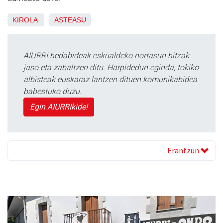
KIROLA
ASTEASU
AIURRI hedabideak eskualdeko nortasun hitzak
jaso eta zabaltzen ditu. Harpidedun eginda, tokiko
albisteak euskaraz lantzen dituen komunikabidea
babestuko duzu.
Egin AIURRIkide!
Erantzun