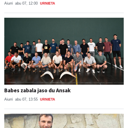
Aiurri
abu 07, 12:00
URNIETA
Babes zabala jaso du Ansak
Aiurri
abu 07, 13:55
URNIETA