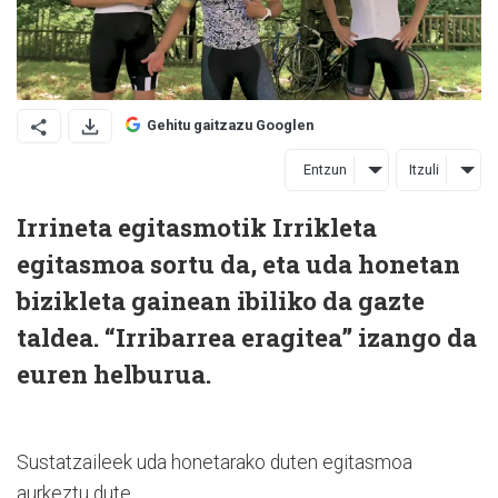
Gehitu gaitzazu Googlen
Entzun
Itzuli
Irrineta egitasmotik Irrikleta
egitasmoa sortu da, eta uda honetan
bizikleta gainean ibiliko da gazte
taldea. “Irribarrea eragitea” izango da
euren helburua.
Sustatzaileek uda honetarako duten egitasmoa
aurkeztu dute.