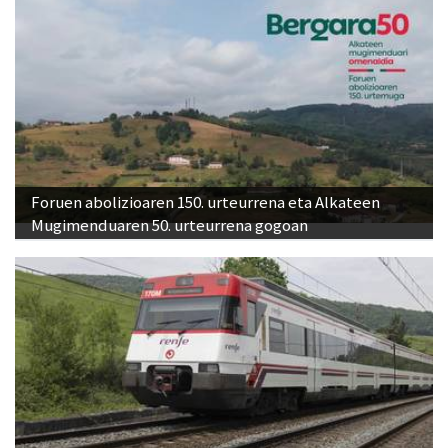
Foruen abolizioaren 150. urteurrena eta Alkateen
Mugimenduaren 50. urteurrena gogoan