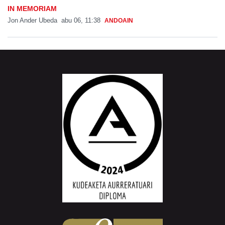
IN MEMORIAM
Jon Ander Ubeda
abu 06, 11:38
ANDOAIN