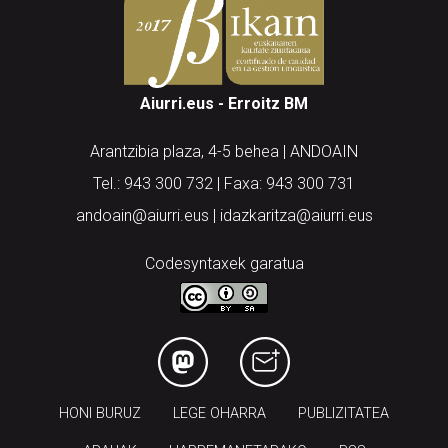
Aiurri.eus - Erroitz BM
Arantzibia plaza, 4-5 behea | ANDOAIN
Tel.: 943 300 732 | Faxa: 943 300 731
andoain@aiurri.eus | idazkaritza@aiurri.eus
Codesyntaxek garatua
HONI BURUZ
LEGE OHARRA
PUBLIZITATEA