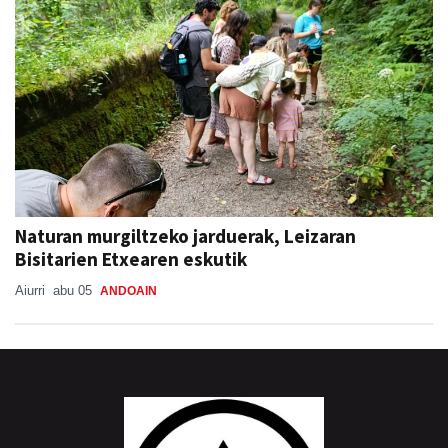
Naturan murgiltzeko jarduerak, Leizaran
Bisitarien Etxearen eskutik
Aiurri
abu 05
ANDOAIN