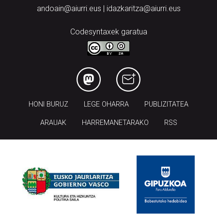
andoain@aiurri.eus | idazkaritza@aiurri.eus
Codesyntaxek garatua
HONI BURUZ
LEGE OHARRA
PUBLIZITATEA
ARAUAK
HARREMANETARAKO
RSS