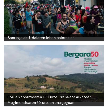
Santio jaiak: Udalaren lehen balorazioa
Foruen abolizioaren 150. urteurrena eta Alkateen
Mugimenduaren 50. urteurrena gogoan