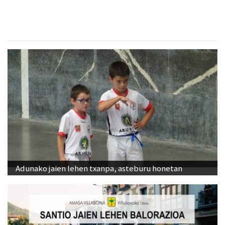
Adunako jaien lehen txanpa, asteburu honetan