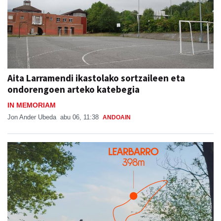
Aita Larramendi ikastolako sortzaileen eta
ondorengoen arteko katebegia
IN MEMORIAM
Jon Ander Ubeda
abu 06, 11:38
ANDOAIN