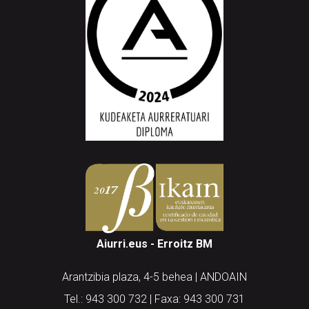
Aiurri.eus - Erroitz BM
Arantzibia plaza, 4-5 behea | ANDOAIN
Tel.: 943 300 732 | Faxa: 943 300 731