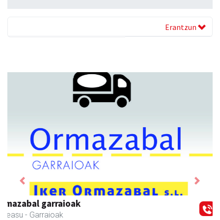
Erantzun
Previous
Next
Javier Iraola harategia
Asteasu
- Harategiak