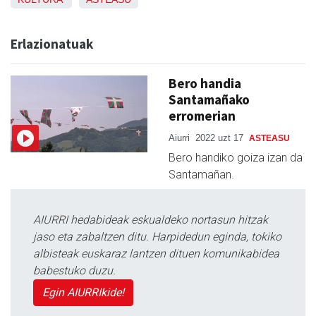
Erlazionatuak
Bero handia
Santamañako
erromerian
Aiurri
2022 uzt 17
ASTEASU
Bero handiko goiza izan da
Santamañan.
AIURRI hedabideak eskualdeko nortasun hitzak
jaso eta zabaltzen ditu. Harpidedun eginda, tokiko
albisteak euskaraz lantzen dituen komunikabidea
babestuko duzu.
Egin AIURRIkide!