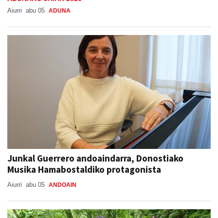
Aiurri
abu 05
ADUNA
Junkal Guerrero andoaindarra, Donostiako
Musika Hamabostaldiko protagonista
Aiurri
abu 05
ANDOAIN