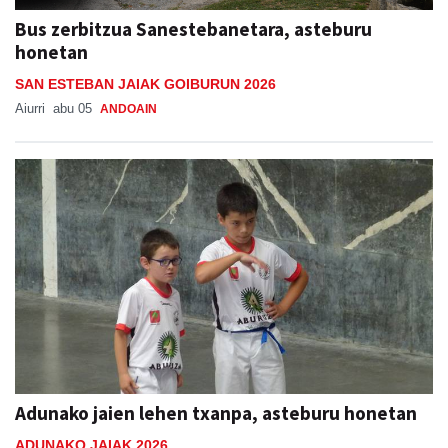
Bus zerbitzua Sanestebanetara, asteburu
honetan
SAN ESTEBAN JAIAK GOIBURUN 2026
Aiurri
abu 05
ANDOAIN
Adunako jaien lehen txanpa, asteburu honetan
ADUNAKO JAIAK 2026