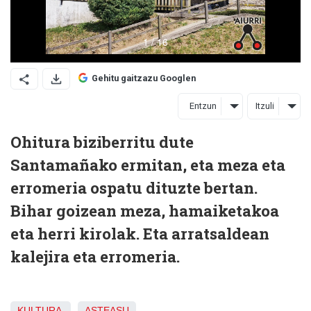
Gehitu gaitzazu Googlen
Entzun
Itzuli
Ohitura biziberritu dute
Santamañako ermitan, eta meza eta
erromeria ospatu dituzte bertan.
Bihar goizean meza, hamaiketakoa
eta herri kirolak. Eta arratsaldean
kalejira eta erromeria.
KULTURA
ASTEASU