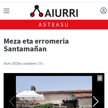
ASTEASU
Meza eta erromeria
Santamañan
Aiurri
2022ko uztailaren 17a