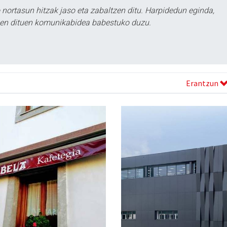
ortasun hitzak jaso eta zabaltzen ditu. Harpidedun eginda,
tzen dituen komunikabidea babestuko duzu.
Erantzun