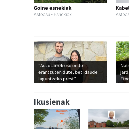
Goine esnekiak
Kabe
Asteasu
- Esnekiak
Astea
"Auzotarrek oso ondo
Nat
erantzuten dute, beti daude
jard
laguntzeko prest"
Etx
Ikusienak