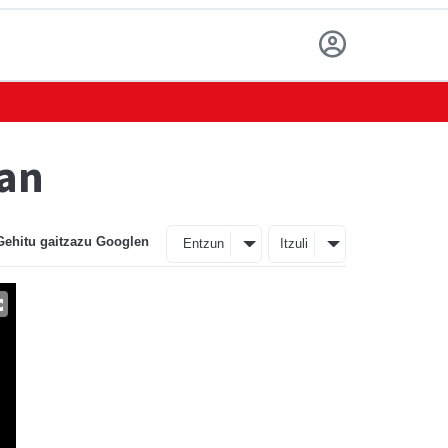
zan
Gehitu gaitzazu Googlen
Entzun
Itzuli