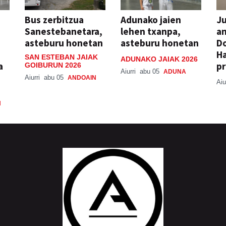
Bus zerbitzua
Adunako jaien
Ju
Sanestebanetara,
lehen txanpa,
an
asteburu honetan
asteburu honetan
Do
H
SAN ESTEBAN JAIAK
ADUNAKO JAIAK 2026
a
pr
GOIBURUN 2026
Aiurri
abu 05
ADUNA
Aiurri
abu 05
ANDOAIN
Aiu
N