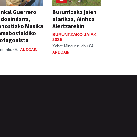
nkal Guerrero
Buruntzako jaien
doaindarra,
atarikoa, Ainhoa
nostiako Musika
Aiertzarekin
amabostaldiko
BURUNTZAKO JAIAK
otagonista
2026
Xabat Minguez
abu 04
rri
abu 05
ANDOAIN
ANDOAIN