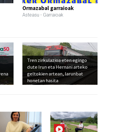
Ormazabal garraioak
Asteasu
- Garraioak
Tren zirkulazioa eten egingo
dute Irun eta Hernani arteko
rena
geltokien artean, larunbat
honetan hasita