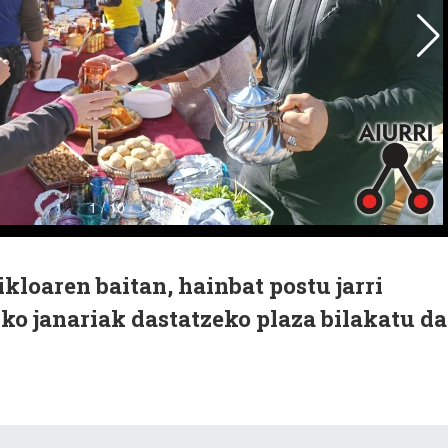
loaren baitan, hainbat postu jarri
o janariak dastatzeko plaza bilakatu da