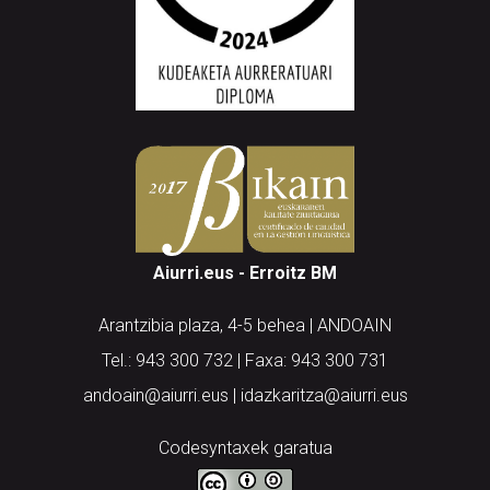
Aiurri.eus - Erroitz BM
Arantzibia plaza, 4-5 behea | ANDOAIN
Tel.: 943 300 732 | Faxa: 943 300 731
andoain@aiurri.eus | idazkaritza@aiurri.eus
Codesyntaxek garatua