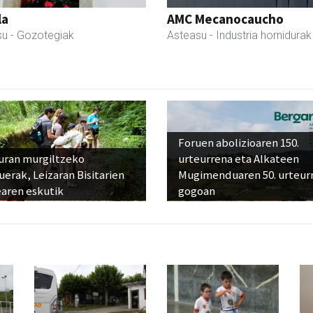
la
AMC Mecanocaucho
su
- Gozotegiak
Asteasu
- Industria hornidurak
Foruen abolizioaren 150.
uran murgiltzeko
urteurrena eta Alkateen
uerak, Leizaran Bisitarien
Mugimenduaren 50. urteur
earen eskutik
gogoan