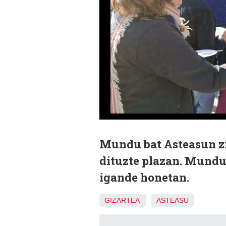
Mundu bat Asteasun zik
dituzte plazan. Munduk
igande honetan.
GIZARTEA
ASTEASU