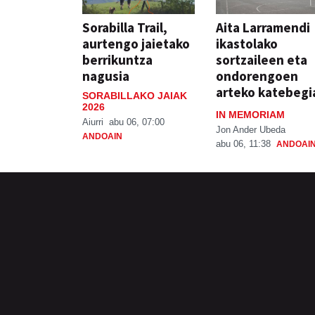
Sorabilla Trail,
Aita Larramendi
aurtengo jaietako
ikastolako
berrikuntza
sortzaileen eta
nagusia
ondorengoen
arteko katebegi
SORABILLAKO JAIAK
2026
IN MEMORIAM
Aiurri
abu 06, 07:00
Jon Ander Ubeda
ANDOAIN
abu 06, 11:38
ANDOAI