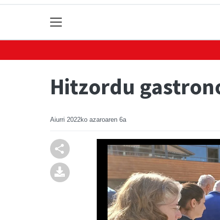
Hitzordu gastron
Aiurri
2022ko azaroaren 6a