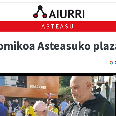
ASTEASU
omikoa Asteasuko pla