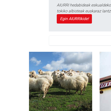
AIURRI hedabideak eskualdeko n
tokiko albisteak euskaraz lan
Egin AIURRIkide!