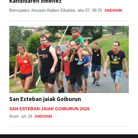
Kandidaren omenez
Berrozpeko Jesusen Alaben Elkartea
abu 07, 09:25
ANDOAIN
San Esteban jaiak Goiburun
SAN ESTEBAN JAIAK GOIBURUN 2026
Aiurri
uzt 18
ANDOAIN