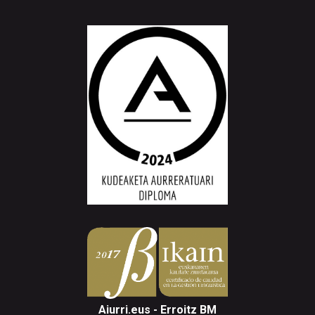
Aiurri.eus - Erroitz BM