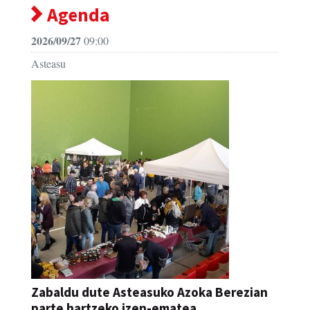
Agenda
2026/09/27
09:00
Asteasu
Zabaldu dute Asteasuko Azoka Berezian
parte hartzeko izen-ematea