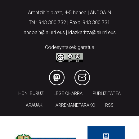
Arantzibia plaza, 4-5 behea | ANDOAIN
Tel.: 943 300 732 | Faxa: 943 300 731
andoain@aiurri.eus | idazkaritza@aiurri.eus
Codesyntaxek garatua
HONI BURUZ
LEGE OHARRA
PUBLIZITATEA
ARAUAK
HARREMANETARAKO
RSS