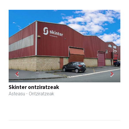
Previous
Next
Ormazabal garraioak
Asteasu
- Garraioak