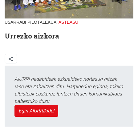
USARRABI PILOTALEKUA,
ASTEASU
Urrezko aizkora
AIURRI hedabideak eskualdeko nortasun hitzak
jaso eta zabaltzen ditu. Harpidedun eginda, tokiko
albisteak euskaraz lantzen dituen komunikabidea
babestuko duzu.
Egin AIURRIkide!