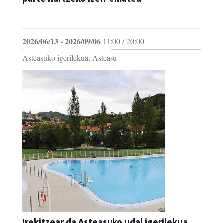
AZOKA
2026/06/13 - 2026/09/06
11:00 / 20:00
Asteasuko igerilekua, Asteasu
Irekitzear da Asteasuko udal igerilekua