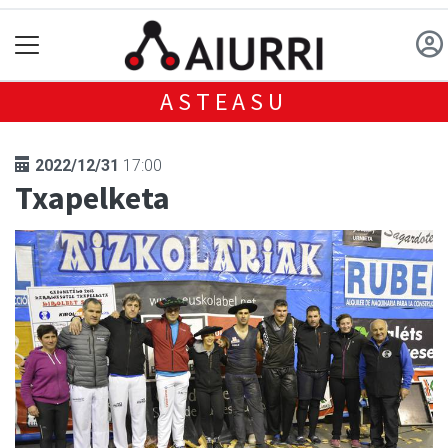
ASTEASU
2022/12/31
17:00
Txapelketa