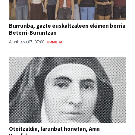
Burrunba, gazte euskaltzaleen ekimen berria
Beterri-Buruntzan
Aiurri
abu 07, 07:00
URNIETA
Otoitzaldia, larunbat honetan, Ama