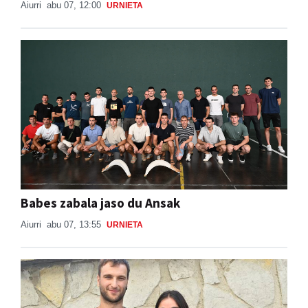
Aiurri
abu 07, 12:00
URNIETA
Babes zabala jaso du Ansak
Aiurri
abu 07, 13:55
URNIETA