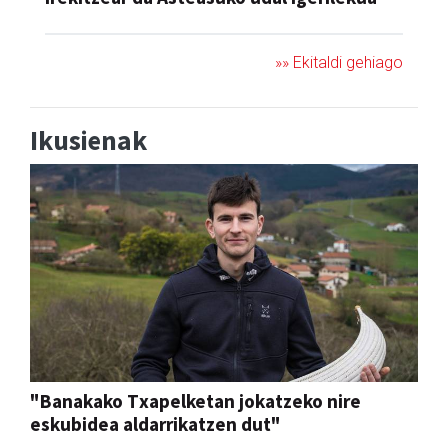
»» Ekitaldi gehiago
Ikusienak
"Banakako Txapelketan jokatzeko nire
eskubidea aldarrikatzen dut"