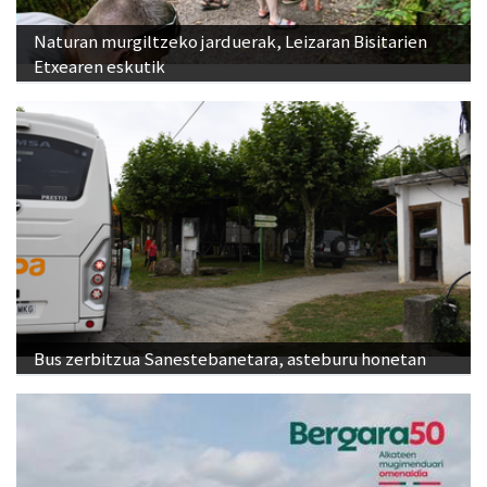
Naturan murgiltzeko jarduerak, Leizaran Bisitarien
Etxearen eskutik
Bus zerbitzua Sanestebanetara, asteburu honetan