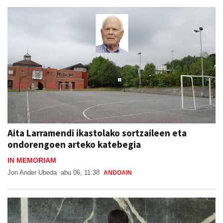
Aita Larramendi ikastolako sortzaileen eta
ondorengoen arteko katebegia
IN MEMORIAM
Jon Ander Ubeda
abu 06, 11:38
ANDOAIN