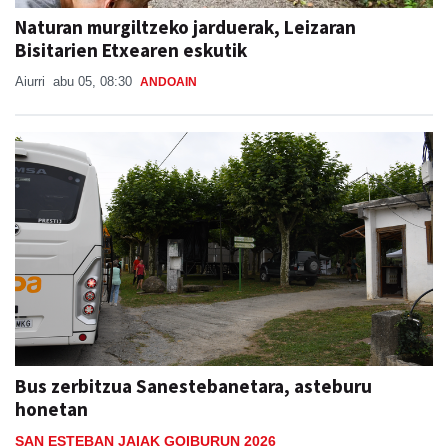
Naturan murgiltzeko jarduerak, Leizaran
Bisitarien Etxearen eskutik
Aiurri
abu 05, 08:30
ANDOAIN
Bus zerbitzua Sanestebanetara, asteburu
honetan
SAN ESTEBAN JAIAK GOIBURUN 2026