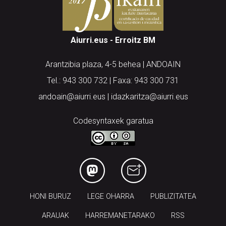
Aiurri.eus - Erroitz BM
Arantzibia plaza, 4-5 behea | ANDOAIN
Tel.: 943 300 732 | Faxa: 943 300 731
andoain@aiurri.eus | idazkaritza@aiurri.eus
Codesyntaxek garatua
HONI BURUZ
LEGE OHARRA
PUBLIZITATEA
ARAUAK
HARREMANETARAKO
RSS