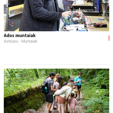
Previous
Next
RN mekanizatuak
Asteasu
- Mekanizatuak