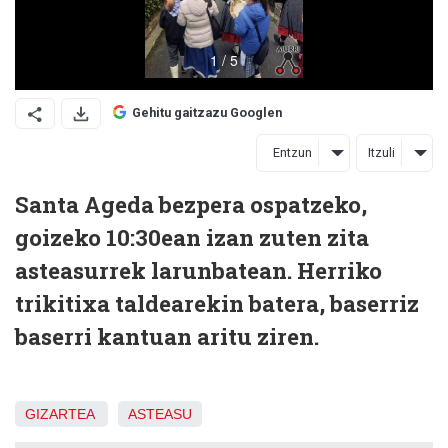
Gehitu gaitzazu Googlen
Entzun
Itzuli
Santa Ageda bezpera ospatzeko,
goizeko 10:30ean izan zuten zita
asteasurrek larunbatean. Herriko
trikitixa taldearekin batera, baserriz
baserri kantuan aritu ziren.
GIZARTEA
ASTEASU