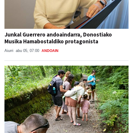
Junkal Guerrero andoaindarra, Donostiako
Musika Hamabostaldiko protagonista
Aiurri
abu 05, 07:00
ANDOAIN