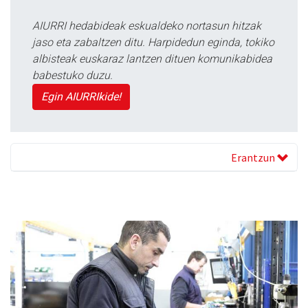
AIURRI hedabideak eskualdeko nortasun hitzak
jaso eta zabaltzen ditu. Harpidedun eginda, tokiko
albisteak euskaraz lantzen dituen komunikabidea
babestuko duzu.
Egin AIURRIkide!
Erantzun