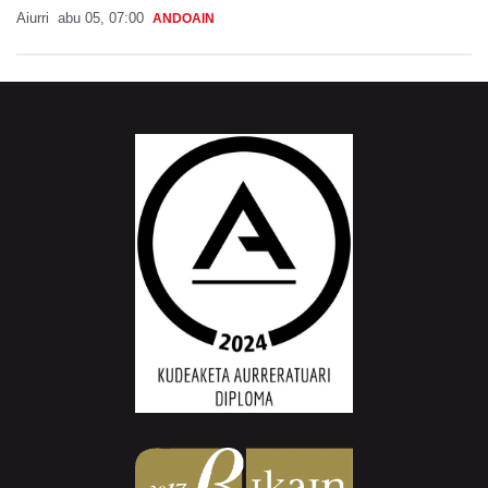
Aiurri
abu 05, 07:00
ANDOAIN