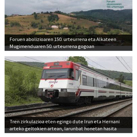
Foruen abolizioaren 150. urteurrena eta Alkateen
Mugimenduaren 50. urteurrena gogoan
Tren zirkulazioa eten egingo dute Irun eta Hernani
arteko geltokien artean, larunbat honetan hasita