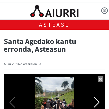
ASTEASU
Santa Agedako kantu
erronda, Asteasun
Aiurri
2023ko otsailaren 6a