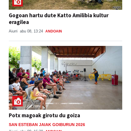
Gogoan hartu dute Katto Amilibia kultur
eragilea
Aiurri
abu 08, 13:24
ANDOAIN
Potx magoak girotu du goiza
SAN ESTEBAN JAIAK GOIBURUN 2026