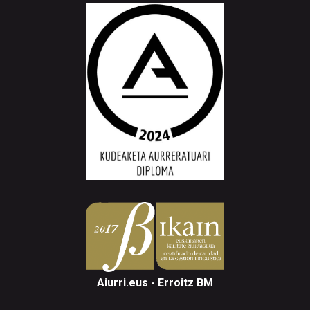
Aiurri.eus - Erroitz BM