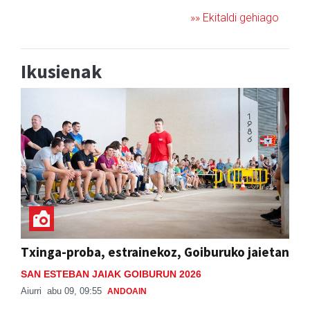
»» Ekitaldi gehiago
Ikusienak
Txinga-proba, estrainekoz, Goiburuko jaietan
SAN ESTEBAN JAIAK GOIBURUN 2026
Aiurri
abu 09, 09:55
ANDOAIN