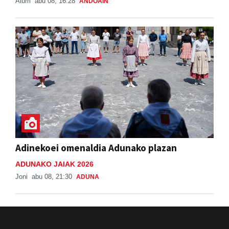
Aiurri
abu 08, 16:28
ANDOAIN
Adinekoei omenaldia Adunako plazan
ADUNAKO JAIAK 2026
Joni
abu 08, 21:30
ADUNA