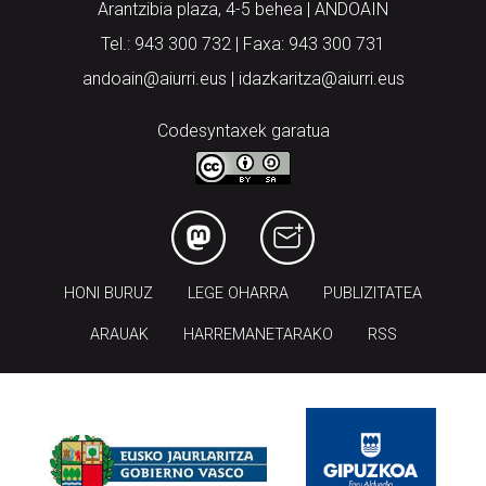
Arantzibia plaza, 4-5 behea | ANDOAIN
Tel.: 943 300 732 | Faxa: 943 300 731
andoain@aiurri.eus | idazkaritza@aiurri.eus
Codesyntaxek garatua
HONI BURUZ
LEGE OHARRA
PUBLIZITATEA
ARAUAK
HARREMANETARAKO
RSS