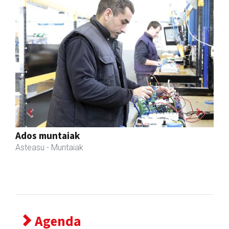
Previous
Next
Javier Iraola harategia
Asteasu
- Harategiak
Agenda