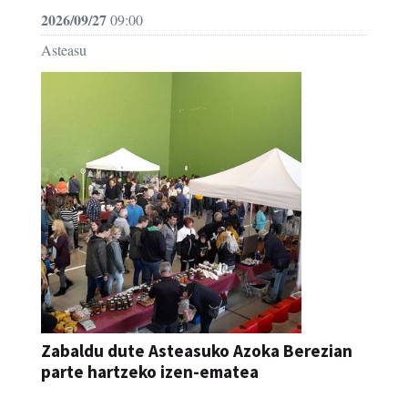
2026/09/27
09:00
Asteasu
Zabaldu dute Asteasuko Azoka Berezian
parte hartzeko izen-ematea
AZOKA