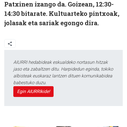
Patxinen izango da. Goizean, 12:30-
14:30 bitarate. Kultuarteko pintxoak,
jolasak eta sariak egongo dira.
AIURRI hedabideak eskualdeko nortasun hitzak
jaso eta zabaltzen ditu. Harpidedun eginda, tokiko
albisteak euskaraz lantzen dituen komunikabidea
babestuko duzu.
Egin AIURRIkide!