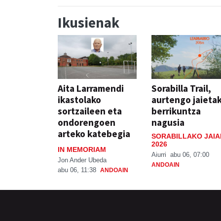
Ikusienak
Aita Larramendi
Sorabilla Trail,
ikastolako
aurtengo jaieta
sortzaileen eta
berrikuntza
ondorengoen
nagusia
arteko katebegia
SORABILLAKO JAIA
2026
IN MEMORIAM
Aiurri
abu 06, 07:00
Jon Ander Ubeda
ANDOAIN
abu 06, 11:38
ANDOAIN