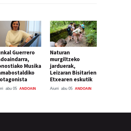
nkal Guerrero
Naturan
doaindarra,
murgiltzeko
nostiako Musika
jarduerak,
amabostaldiko
Leizaran Bisitarien
otagonista
Etxearen eskutik
rri
abu 05
Aiurri
abu 05
ANDOAIN
ANDOAIN