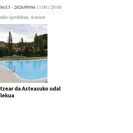
06/13 - 2026/09/06
11:00 / 20:00
suko igerilekua, Asteasu
itzear da Asteasuko udal
ilekua