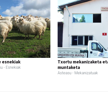
e esnekiak
Txortu mekanizaketa et
muntaketa
su
- Esnekiak
Asteasu
- Mekanizatuak