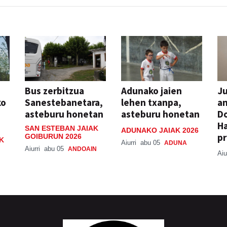
Bus zerbitzua
Adunako jaien
Ju
ko
Sanestebanetara,
lehen txanpa,
an
asteburu honetan
asteburu honetan
Do
H
SAN ESTEBAN JAIAK
ADUNAKO JAIAK 2026
pr
GOIBURUN 2026
K
Aiurri
abu 05
ADUNA
Aiurri
abu 05
ANDOAIN
Aiu