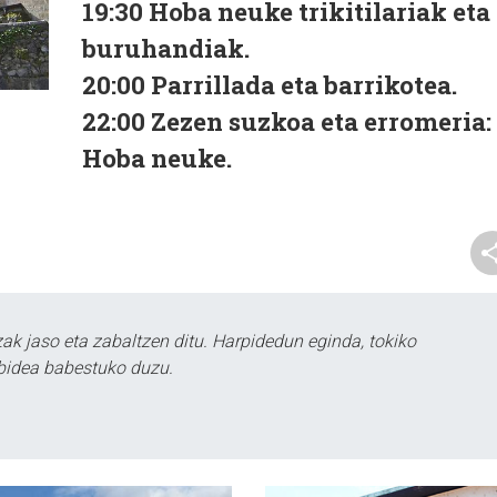
19:30
Hoba neuke trikitilariak eta
buruhandiak.
20:00
Parrillada eta barrikotea.
22:00
Zezen suzkoa eta erromeria:
Hoba neuke.
k jaso eta zabaltzen ditu. Harpidedun eginda, tokiko
bidea babestuko duzu.