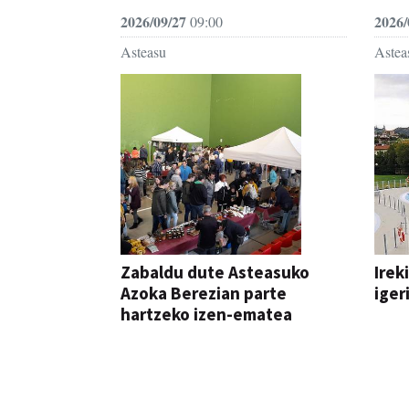
2026/09/27
2026/
09:00
Asteasu
Astea
Zabaldu dute Asteasuko
Irek
Azoka Berezian parte
iger
hartzeko izen-ematea
AZOKA