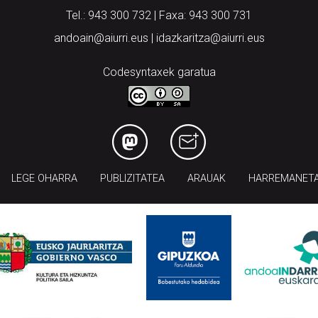
Tel.: 943 300 732 | Faxa: 943 300 731
andoain@aiurri.eus | idazkaritza@aiurri.eus
Codesyntaxek garatua
LEGE OHARRA
PUBLIZITATEA
ARAUAK
HARREMANET