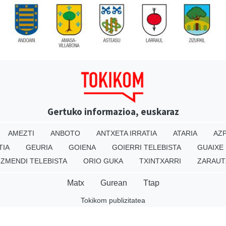
Gertuko informazioa, euskaraz
AMEZTI
ANBOTO
ANTXETA IRRATIA
ATARIA
AZP
TIA
GEURIA
GOIENA
GOIERRI TELEBISTA
GUAIXE
IZMENDI TELEBISTA
ORIO GUKA
TXINTXARRI
ZARAUT
Matx
Gurean
Ttap
Tokikom publizitatea
v16.25.0