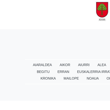
AIARALDEA
AIKOR
AIURRI
ALEA
BEGITU
ERRAN
EUSKALERRIA IRRA
KRONIKA
MAILOPE
NOAUA
O