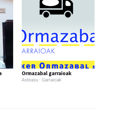
a
Ormazabal garraioak
Asteasu
- Garraioak