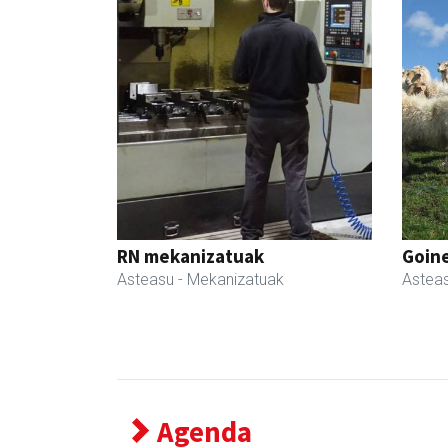
RN mekanizatuak
Goin
Asteasu
- Mekanizatuak
Astea
Agenda