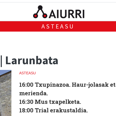
ASTEASU
 | Larunbata
ASTEASU
16:00
Txupinazoa. Haur-jolasak et
merienda.
16:30
Mus txapelketa.
18:00
Trial erakustaldia.