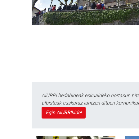
AIURRI hedabideak eskualdeko nortasun hitza
albisteak euskaraz lantzen dituen komunika
Egin AIURRIkide!