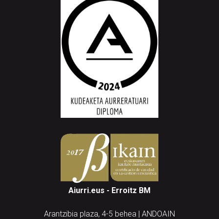
Aiurri.eus - Erroitz BM
Arantzibia plaza, 4-5 behea | ANDOAIN