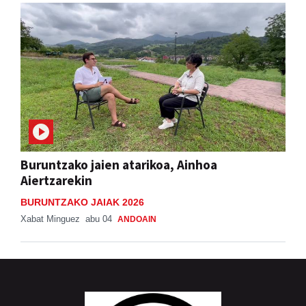
Buruntzako jaien atarikoa, Ainhoa
Aiertzarekin
BURUNTZAKO JAIAK 2026
Xabat Minguez
abu 04
ANDOAIN