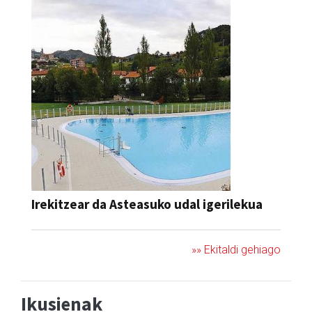
Irekitzear da Asteasuko udal igerilekua
»» Ekitaldi gehiago
Ikusienak