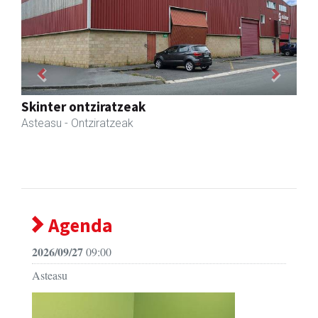
Previous
Next
Transportes Lakunza
Asteasu
- Garraioak
Agenda
2026/09/27
09:00
Asteasu