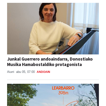
Junkal Guerrero andoaindarra, Donostiako
Musika Hamabostaldiko protagonista
Aiurri
abu 05, 07:00
ANDOAIN