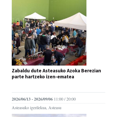
Zabaldu dute Asteasuko Azoka Berezian
parte hartzeko izen-ematea
AZOKA
2026/06/13 - 2026/09/06
11:00 / 20:00
Asteasuko igerilekua, Asteasu