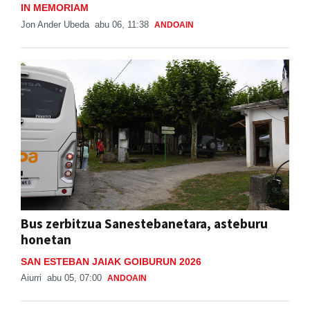
IN MEMORIAM
Jon Ander Ubeda
abu 06, 11:38
ANDOAIN
Bus zerbitzua Sanestebanetara, asteburu
honetan
SAN ESTEBAN JAIAK GOIBURUN 2026
Aiurri
abu 05, 07:00
ANDOAIN