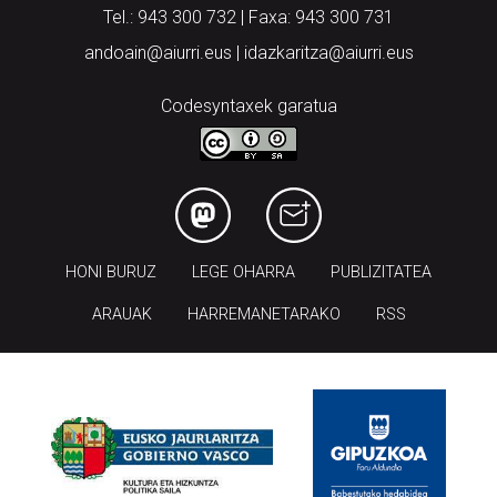
Tel.: 943 300 732 | Faxa: 943 300 731
andoain@aiurri.eus | idazkaritza@aiurri.eus
Codesyntaxek garatua
HONI BURUZ
LEGE OHARRA
PUBLIZITATEA
ARAUAK
HARREMANETARAKO
RSS