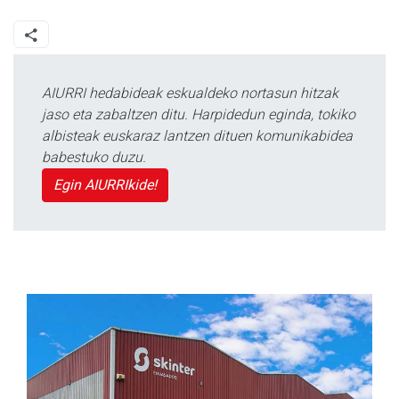
AIURRI hedabideak eskualdeko nortasun hitzak
jaso eta zabaltzen ditu. Harpidedun eginda, tokiko
albisteak euskaraz lantzen dituen komunikabidea
babestuko duzu.
Egin AIURRIkide!