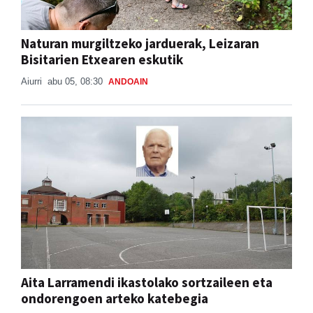
Naturan murgiltzeko jarduerak, Leizaran
Bisitarien Etxearen eskutik
Aiurri
abu 05, 08:30
ANDOAIN
Aita Larramendi ikastolako sortzaileen eta
ondorengoen arteko katebegia