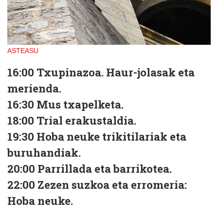
ASTEASU
16:00
Txupinazoa. Haur-jolasak eta
merienda.
16:30
Mus txapelketa.
18:00
Trial erakustaldia.
19:30
Hoba neuke trikitilariak eta
buruhandiak.
20:00
Parrillada eta barrikotea.
22:00
Zezen suzkoa eta erromeria:
Hoba neuke.