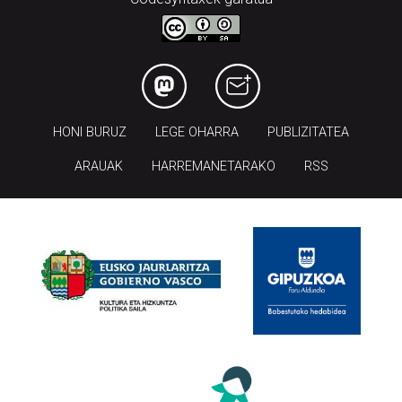
HONI BURUZ
LEGE OHARRA
PUBLIZITATEA
ARAUAK
HARREMANETARAKO
RSS