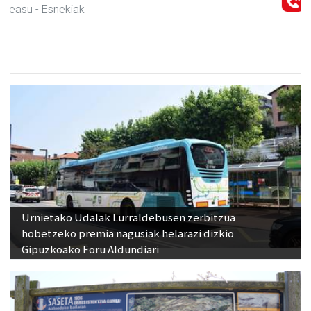
Asteasu
- Erretegia
Urnietako Udalak Lurraldebusen zerbitzua
hobetzeko premia nagusiak helarazi dizkio
Gipuzkoako Foru Aldundiari