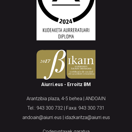
Aiurri.eus - Erroitz BM
Arantzibia plaza, 4-5 behea | ANDOAIN
Tel.: 943 300 732 | Faxa: 943 300 731
andoain@aiurri.eus | idazkaritza@aiurri.eus
Codesyntaxek garatua