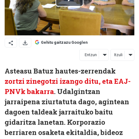
Gehitu gaitzazu Googlen
Entzun
Itzuli
Asteasu Batuz hautes-zerrendak
zortzi zinegotzi izango ditu, eta EAJ-
PNVk bakarra
. Udalgintzan
jarraipena ziurtatuta dago, agintean
dagoen taldeak jarraituko baitu
gidaritza lanetan. Korporazio
berriaren osaketa ekitaldia, bideoz