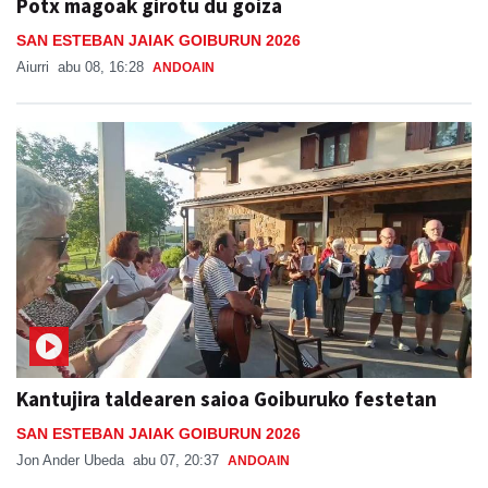
Potx magoak girotu du goiza
SAN ESTEBAN JAIAK GOIBURUN 2026
Aiurri
abu 08, 16:28
ANDOAIN
Kantujira taldearen saioa Goiburuko festetan
SAN ESTEBAN JAIAK GOIBURUN 2026
Jon Ander Ubeda
abu 07, 20:37
ANDOAIN