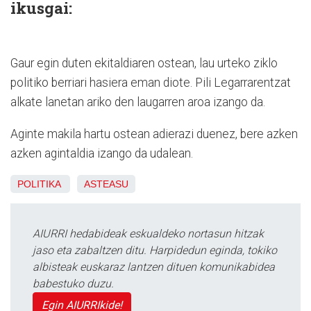
ikusgai:
Gaur egin duten ekitaldiaren ostean, lau urteko ziklo
politiko berriari hasiera eman diote. Pili Legarrarentzat
alkate lanetan ariko den laugarren aroa izango da.
Aginte makila hartu ostean adierazi duenez, bere azken
azken agintaldia izango da udalean.
POLITIKA
ASTEASU
AIURRI hedabideak eskualdeko nortasun hitzak
jaso eta zabaltzen ditu. Harpidedun eginda, tokiko
albisteak euskaraz lantzen dituen komunikabidea
babestuko duzu.
Egin AIURRIkide!