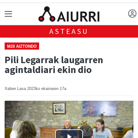
ASTEASU
M28 AIZTONDO
Pili Legarrak laugarren
agintaldiari ekin dio
Xabier Lasa
2023ko ekainaren 17a