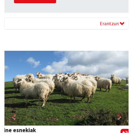
Erantzun
Previous
Next
Izurtzu erretegia