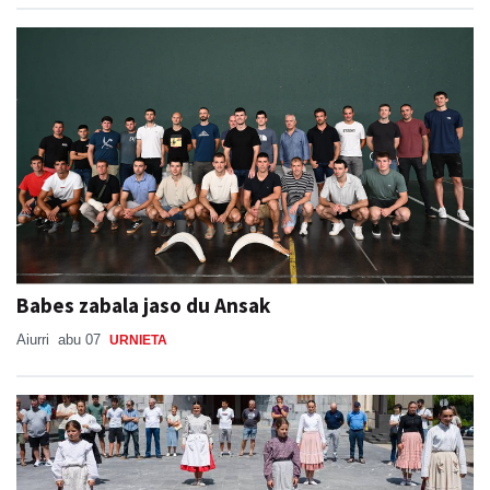
Babes zabala jaso du Ansak
Aiurri
abu 07
URNIETA