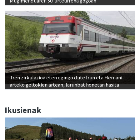
Mugimenduaren 50. urteurrena gogoan
Tren zirkulazioa eten egingo dute Irun eta Hernani
arteko geltokien artean, larunbat honetan hasita
Ikusienak