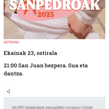
ASTEASU
Ekainak 23, ostirala
21:00 San Juan bezpera. Sua eta
dantza.
AIURRI hedabideak eskualdeko nortasun hitzak