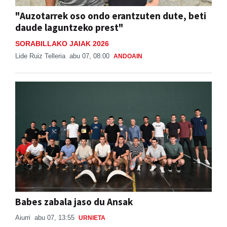
"Auzotarrek oso ondo erantzuten dute, beti
daude laguntzeko prest"
SORABILLAKO JAIAK 2026
Lide Ruiz Telleria
abu 07, 08:00
ANDOAIN
Babes zabala jaso du Ansak
Aiurri
abu 07, 13:55
URNIETA