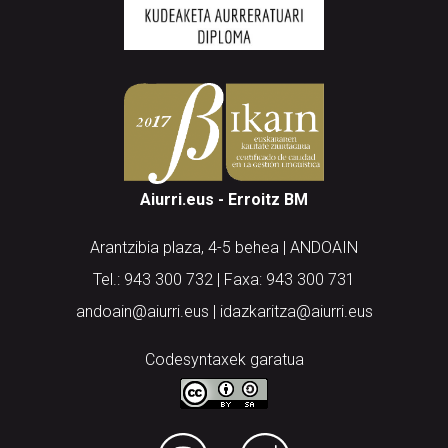
Aiurri.eus - Erroitz BM
Arantzibia plaza, 4-5 behea | ANDOAIN
Tel.: 943 300 732 | Faxa: 943 300 731
andoain@aiurri.eus | idazkaritza@aiurri.eus
Codesyntaxek garatua