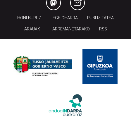
HONI BURUZ
LEGE OHARRA
PUBLIZITATEA
ARAUAK
HARREMANETARAKO
RSS