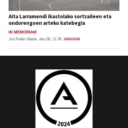
Aita Larramendi ikastolako sortzaileen eta
ondorengoen arteko katebegia
IN MEMORIAM
Jon Ander Ubeda
abu 06, 11:38
ANDOAIN