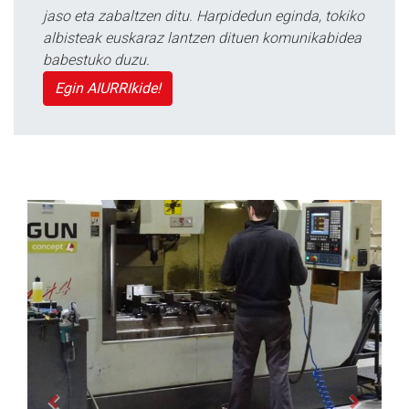
jaso eta zabaltzen ditu. Harpidedun eginda, tokiko
albisteak euskaraz lantzen dituen komunikabidea
babestuko duzu.
Egin AIURRIkide!