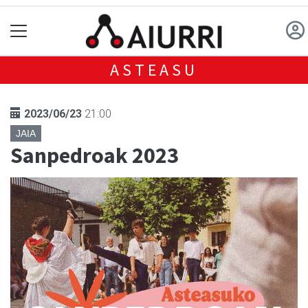
ASTEASU
2023/06/23
21:00
JAIA
Sanpedroak 2023