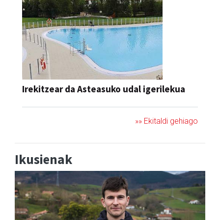
Irekitzear da Asteasuko udal igerilekua
»» Ekitaldi gehiago
Ikusienak