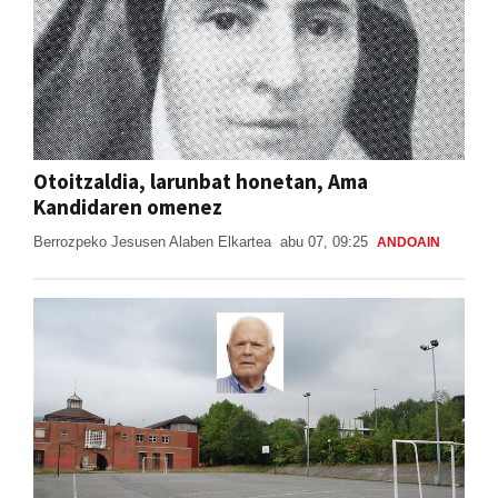
Otoitzaldia, larunbat honetan, Ama
Kandidaren omenez
Berrozpeko Jesusen Alaben Elkartea
abu 07, 09:25
ANDOAIN