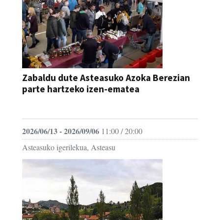
Zabaldu dute Asteasuko Azoka Berezian
parte hartzeko izen-ematea
AZOKA
2026/06/13 - 2026/09/06
11:00 / 20:00
Asteasuko igerilekua, Asteasu