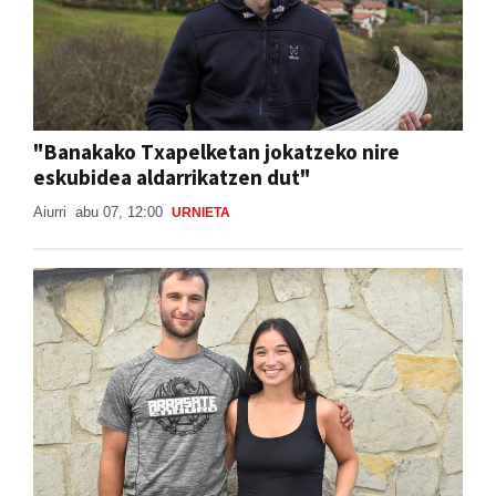
"Banakako Txapelketan jokatzeko nire
eskubidea aldarrikatzen dut"
Aiurri
abu 07, 12:00
URNIETA