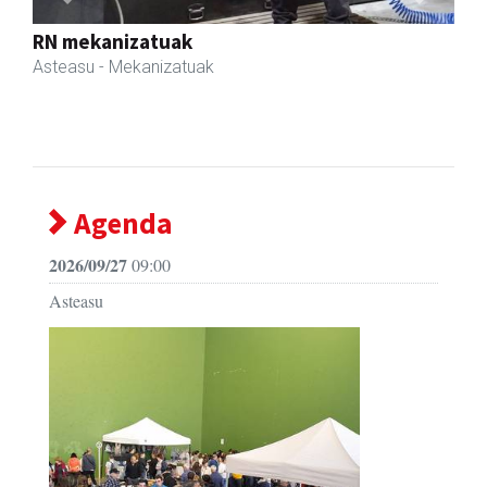
Previous
Next
Ados muntaiak
Asteasu
- Muntaiak
Agenda
2026/09/27
09:00
Asteasu