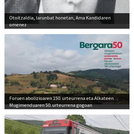
Otoitzaldia, larunbat honetan, Ama Kandidaren
omenez
Foruen abolizioaren 150. urteurrena eta Alkateen
Mugimenduaren 50. urteurrena gogoan