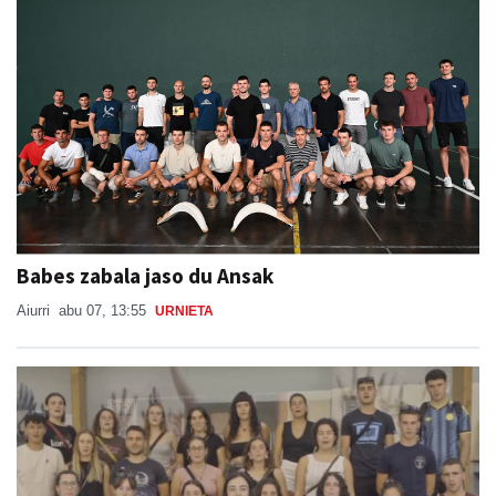
Babes zabala jaso du Ansak
Aiurri
abu 07, 13:55
URNIETA