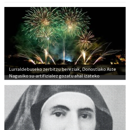
Lurraldebuseko zerbitzu bereziak, Donostiako Aste
Nagusiko su-artifizialez gozatu ahal izateko