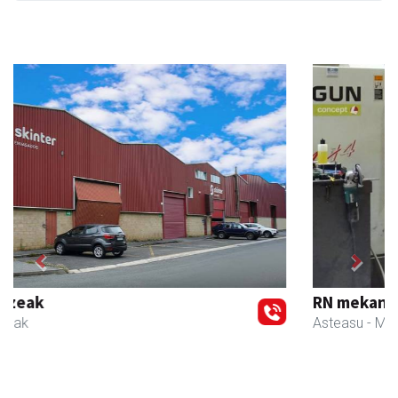
Previous
Next
RN mekanizatuak
Asteasu
- Mekanizatuak