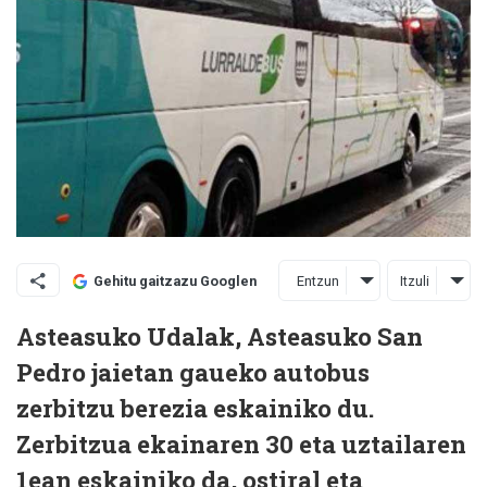
Entzun
Itzuli
Gehitu gaitzazu Googlen
Asteasuko Udalak, Asteasuko San
Pedro jaietan gaueko autobus
zerbitzu berezia eskainiko du.
Zerbitzua ekainaren 30 eta uztailaren
1ean eskainiko da, ostiral eta