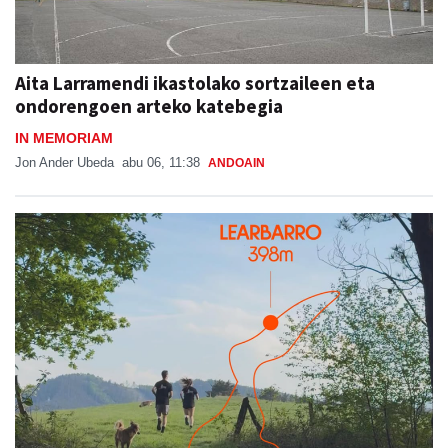
Aita Larramendi ikastolako sortzaileen eta
ondorengoen arteko katebegia
IN MEMORIAM
Jon Ander Ubeda
abu 06, 11:38
ANDOAIN