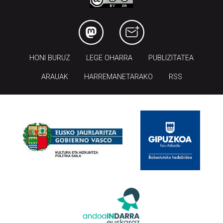
HONI BURUZ
LEGE OHARRA
PUBLIZITATEA
ARAUAK
HARREMANETARAKO
RSS