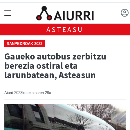
ASTEASU
SANPEDROAK 2023
Gaueko autobus zerbitzu
berezia ostiral eta
larunbatean, Asteasun
Aiurri
2023ko ekainaren 29a