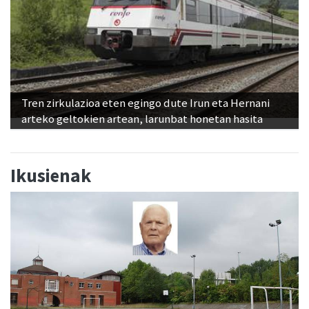
Tren zirkulazioa eten egingo dute Irun eta Hernani
arteko geltokien artean, larunbat honetan hasita
Ikusienak