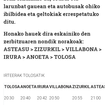
larunbat gauean eta autobusak ohiko
ibilbidea eta geltokiak errespetatuko
ditu.
Honako hauek dira eskainiko den
zerbitzuaren nondik norakoak:
ASTEASU > ZIZURKIL > VILLABONA >
IRURA > ANOETA > TOLOSA
IRTEERAK TOLOSATIK
TOLOSA
ANOETA
IRURA
VILLABONA
ZIZURKIL
ASTEA
20:30
20:40
20:42
20:50
20:55
21:00