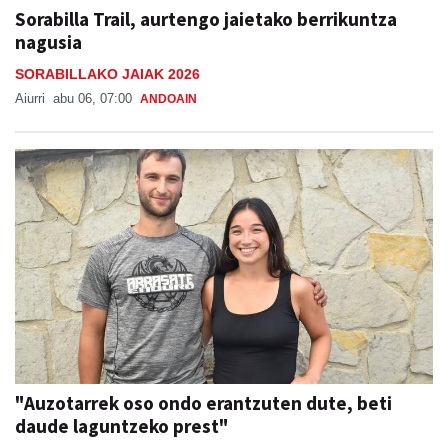
Sorabilla Trail, aurtengo jaietako berrikuntza
nagusia
SORABILLAKO JAIAK 2026
Aiurri
abu 06, 07:00
ANDOAIN
"Auzotarrek oso ondo erantzuten dute, beti
daude laguntzeko prest"