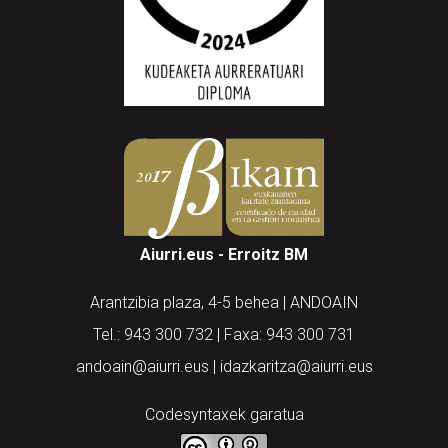
Aiurri.eus - Erroitz BM
Arantzibia plaza, 4-5 behea | ANDOAIN
Tel.: 943 300 732 | Faxa: 943 300 731
andoain@aiurri.eus | idazkaritza@aiurri.eus
Codesyntaxek garatua