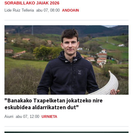
SORABILLAKO JAIAK 2026
Lide Ruiz Telleria
abu 07, 08:00
ANDOAIN
"Banakako Txapelketan jokatzeko nire
eskubidea aldarrikatzen dut"
Aiurri
abu 07, 12:00
URNIETA