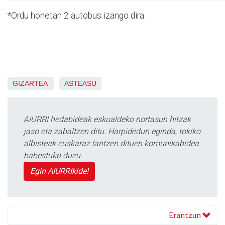
*Ordu honetan 2 autobus izango dira.
GIZARTEA
ASTEASU
AIURRI hedabideak eskualdeko nortasun hitzak
jaso eta zabaltzen ditu. Harpidedun eginda, tokiko
albisteak euskaraz lantzen dituen komunikabidea
babestuko duzu.
Egin AIURRIkide!
Erantzun