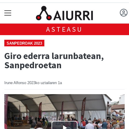
ASTEASU
SANPEDROAK 2023
Giro ederra larunbatean,
Sanpedroetan
Irune Alfonso
2023ko uztailaren 1a