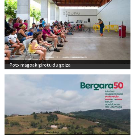
Potx magoak girotu du goiza