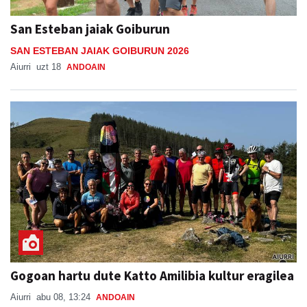
San Esteban jaiak Goiburun
SAN ESTEBAN JAIAK GOIBURUN 2026
Aiurri
uzt 18
ANDOAIN
Gogoan hartu dute Katto Amilibia kultur eragilea
Aiurri
abu 08, 13:24
ANDOAIN