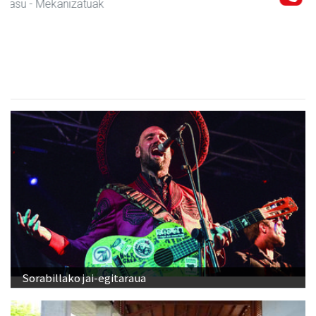
Mandala terapiak
Asteasu
- Kinesiologia
Sorabillako jai-egitaraua