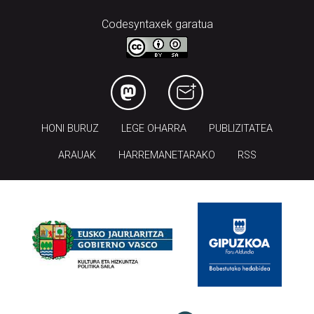
Codesyntaxek garatua
HONI BURUZ
LEGE OHARRA
PUBLIZITATEA
ARAUAK
HARREMANETARAKO
RSS