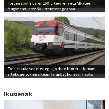
Foruen abolizioaren 150. urteurrena eta Alkateen
Mugimenduaren 50. urteurrena gogoan
Tren zirkulazioa eten egingo dute Irun eta Hernani
arteko geltokien artean, larunbat honetan hasita
Ikusienak