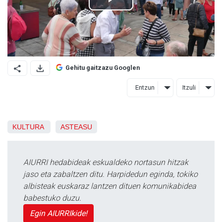
Gehitu gaitzazu Googlen
Entzun
Itzuli
KULTURA
ASTEASU
AIURRI hedabideak eskualdeko nortasun hitzak
jaso eta zabaltzen ditu. Harpidedun eginda, tokiko
albisteak euskaraz lantzen dituen komunikabidea
babestuko duzu.
Egin AIURRIkide!