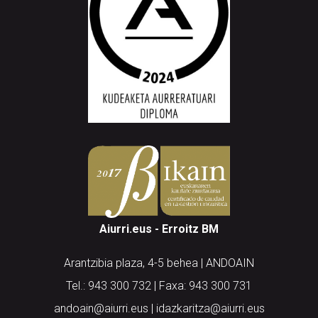
Aiurri.eus - Erroitz BM
Arantzibia plaza, 4-5 behea | ANDOAIN
Tel.: 943 300 732 | Faxa: 943 300 731
andoain@aiurri.eus | idazkaritza@aiurri.eus