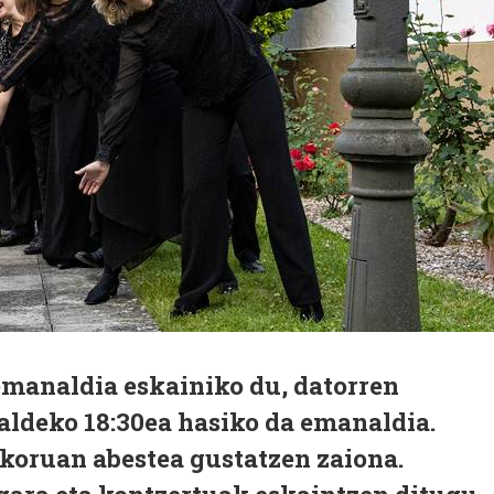
emanaldia eskainiko du, datorren
aldeko 18:30ea hasiko da emanaldia.
 koruan abestea gustatzen zaiona.