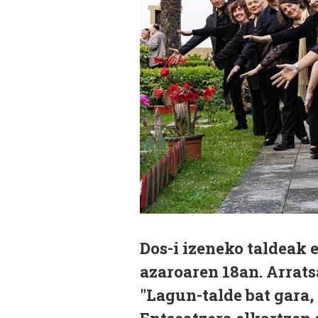
Dos-i izeneko taldeak 
azaroaren 18an. Arrats
"Lagun-talde bat gara,