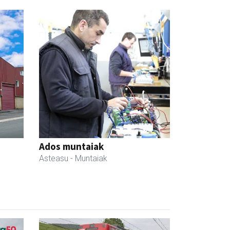
Ados muntaiak
Asteasu
- Muntaiak