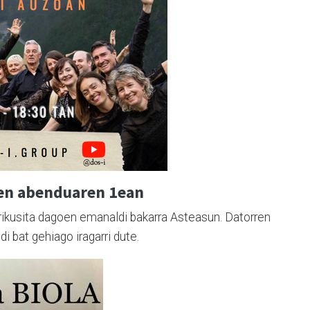
ren abenduaren 1ean
rrikusita dagoen emanaldi bakarra Asteasun. Datorren
 bat gehiago iragarri dute.