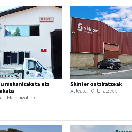
tu mekanizaketa eta
Skinter ontziratzeak
aketa
Asteasu
- Ontziratzeak
su
- Mekanizatuak