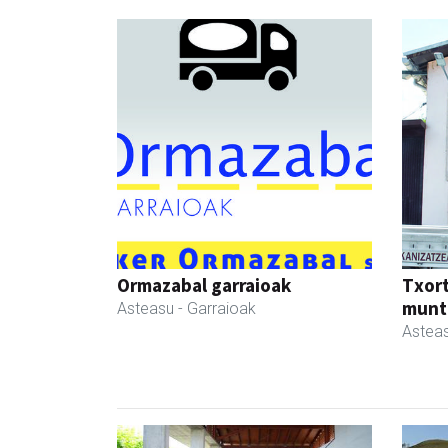
Ormazabal garraioak
Txor
munt
Asteasu
- Garraioak
Astea