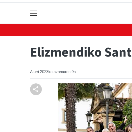
Elizmendiko Sant
Aiurri
2023ko azaroaren 9a