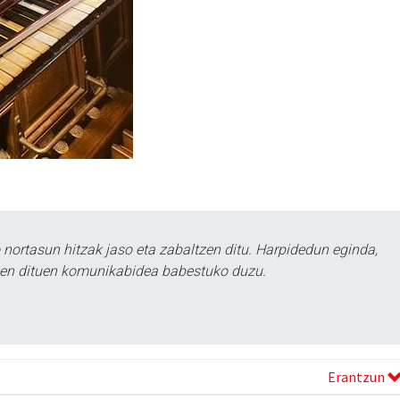
ortasun hitzak jaso eta zabaltzen ditu. Harpidedun eginda,
tzen dituen komunikabidea babestuko duzu.
Erantzun