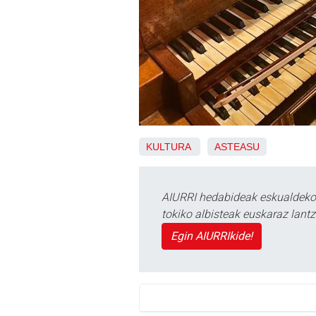
KULTURA
ASTEASU
AIURRI hedabideak eskualdeko n
tokiko albisteak euskaraz lan
Egin AIURRIkide!