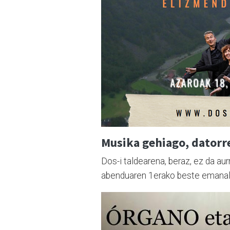
Musika gehiago, dator
Dos-i taldearena, beraz, ez da au
abenduaren 1erako beste emanaldi