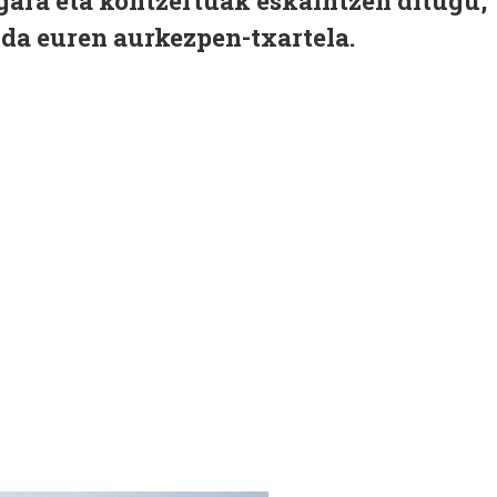
gara eta kontzertuak eskaintzen ditugu,
 da euren aurkezpen-txartela.