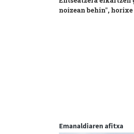
Entseatzera elkartzen 
noizean behin", horixe
Emanaldiaren afitxa