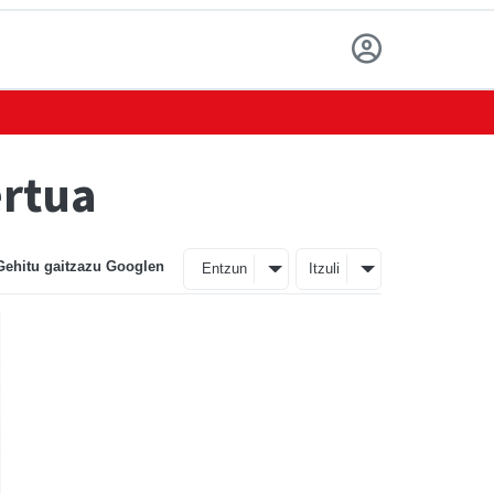
ertua
Gehitu gaitzazu Googlen
Entzun
Itzuli