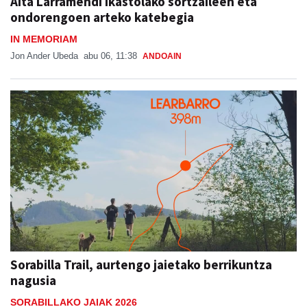
Aita Larramendi ikastolako sortzaileen eta
ondorengoen arteko katebegia
IN MEMORIAM
Jon Ander Ubeda
abu 06, 11:38
ANDOAIN
Sorabilla Trail, aurtengo jaietako berrikuntza
nagusia
SORABILLAKO JAIAK 2026