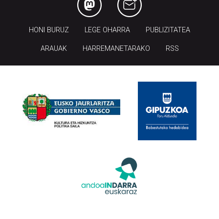
HONI BURUZ
LEGE OHARRA
PUBLIZITATEA
ARAUAK
HARREMANETARAKO
RSS