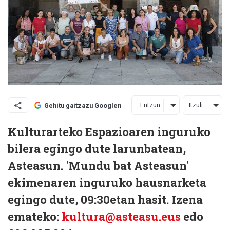
Entzun
Itzuli
Gehitu gaitzazu Googlen
Kulturarteko Espazioaren inguruko
bilera egingo dute larunbatean,
Asteasun. 'Mundu bat Asteasun'
ekimenaren inguruko hausnarketa
egingo dute, 09:30etan hasit. Izena
emateko:
kultura@asteasu.eus
edo