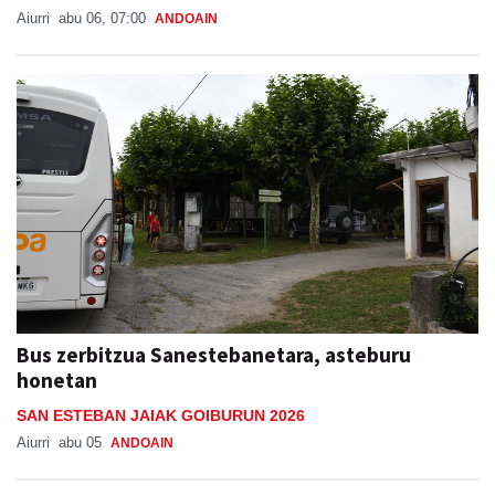
Aiurri
abu 06, 07:00
ANDOAIN
Bus zerbitzua Sanestebanetara, asteburu
honetan
SAN ESTEBAN JAIAK GOIBURUN 2026
Aiurri
abu 05
ANDOAIN