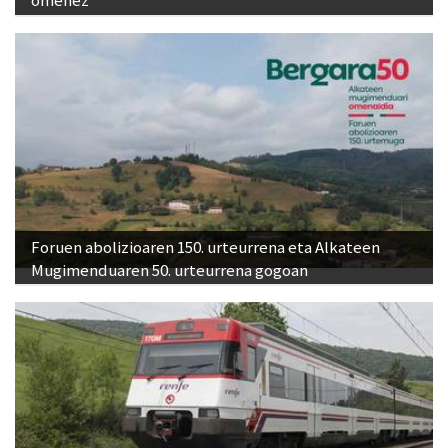
omenez
Foruen abolizioaren 150. urteurrena eta Alkateen
Mugimenduaren 50. urteurrena gogoan