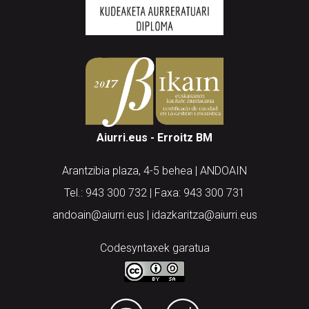
Aiurri.eus - Erroitz BM
Arantzibia plaza, 4-5 behea | ANDOAIN
Tel.: 943 300 732 | Faxa: 943 300 731
andoain@aiurri.eus | idazkaritza@aiurri.eus
Codesyntaxek garatua