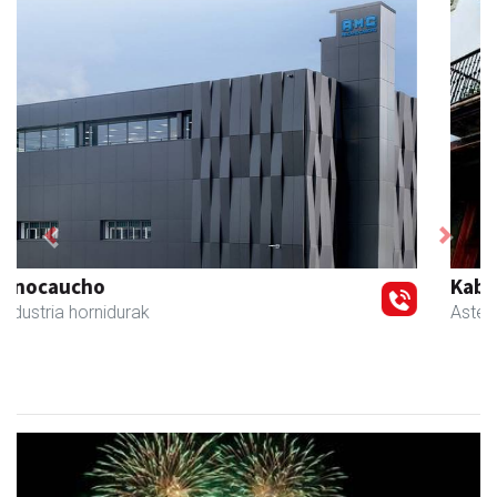
Previous
Next
Kabela
Asteasu
- Gozotegiak