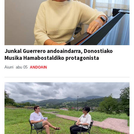
Junkal Guerrero andoaindarra, Donostiako
Musika Hamabostaldiko protagonista
Aiurri
abu 05
ANDOAIN