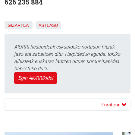
626 235 884
GIZARTEA
ASTEASU
AIURRI hedabideak eskualdeko nortasun hitzak
jaso eta zabaltzen ditu. Harpidedun eginda, tokiko
albisteak euskaraz lantzen dituen komunikabidea
babestuko duzu.
Egin AIURRIkide!
Erantzun