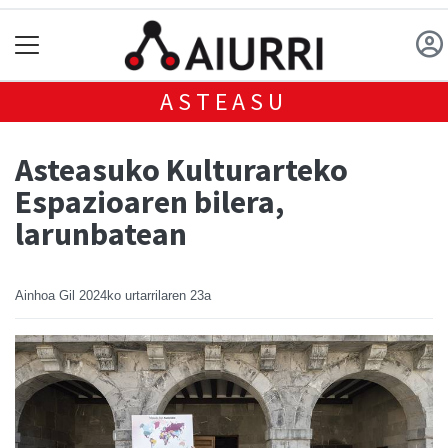
ASTEASU
Asteasuko Kulturarteko
Espazioaren bilera,
larunbatean
Ainhoa Gil
2024ko urtarrilaren 23a