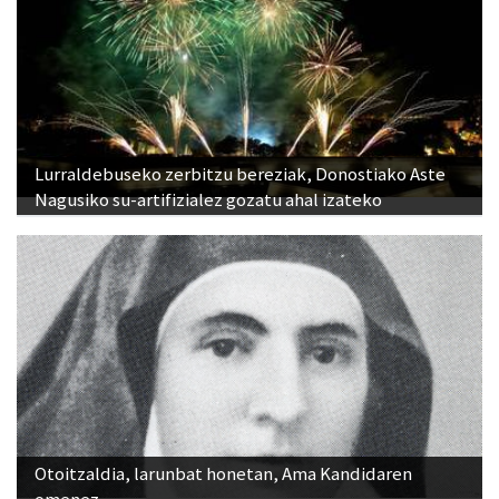
Lurraldebuseko zerbitzu bereziak, Donostiako Aste
Nagusiko su-artifizialez gozatu ahal izateko
Otoitzaldia, larunbat honetan, Ama Kandidaren