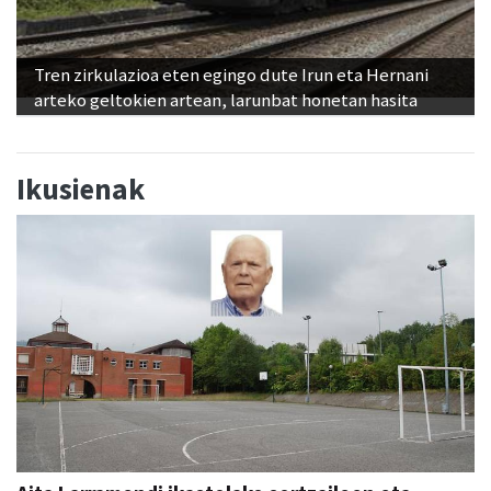
Tren zirkulazioa eten egingo dute Irun eta Hernani
arteko geltokien artean, larunbat honetan hasita
Ikusienak